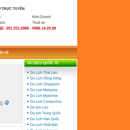
Ợ TRỰC TUYẾN
ụ
Kinh Doanh
ành
Thuê xe
E: 091.551.6988 - 0986.14.05.88
iên hệ
DU DỊCH QUỐC TẾ
Du Lịch Thái Lan
Du Lịch Hồng Kông
Du Lịch Singapore
Du Lịch Malaysia
Du Lịch Myanmar
Du Lịch Campuchia
Du lịch Lào
Du lịch Trung Quốc
Du Lịch Hàn Quốc
Du Lịch Nhật Bản