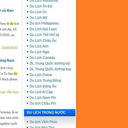
Du Lịch Indonesia
Du Lịch Ấn Độ
h và Ban
Du Lịch Úc
Du Lịch Mỹ
Du lịch Philippines
 Nam đi
du
lịch
Du Lịch Đài Loan
h nội địa, hỗ
Du Lịch Thổ Nhĩ kỳ
5/2020, tại
Du Lịch Châu Âu
Du Lịch Anh
15/05/2020 -
Du Lịch Nga
Du Lịch Canada
Quảng Nam
DL Trung Quốc đường bộ
lịch cộng
DL Trung Quốc đường bay
 Cơ Tu làm
du
Du Lịch Dubai
i thích phượt
Du Lịch Trung Đông
Du Lịch Đông Âu
Du Lịch Ai Cập
 Lạc Việt Nam
Du Lịch Nam Phi
Du lịch Châu Phi
armstay là sự
DU LỊCH TRONG NƯỚC
 lành như chốn
Du lịch Vĩnh Phúc
nghiệm tuyệt
Du lịch Phú Thọ