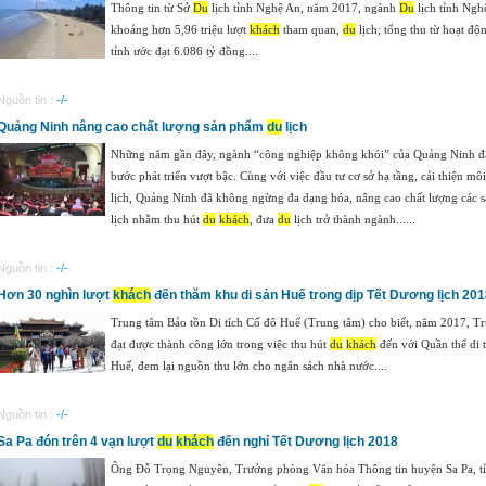
Thông tin từ Sở
Du
lịch tỉnh Nghệ An, năm 2017, ngành
Du
lịch tỉnh Ngh
khoảng hơn 5,96 triệu lượt
khách
tham quan,
du
lịch; tổng thu từ hoạt đ
tỉnh ước đạt 6.086 tỷ đồng....
Nguồn tin :
-/-
Quảng Ninh nâng cao chất lượng sản phẩm
du
lịch
Những năm gần đây, ngành “công nghiệp không khói” của Quảng Ninh đ
bước phát triển vượt bậc. Cùng với việc đầu tư cơ sở hạ tầng, cải thiện mô
lịch, Quảng Ninh đã không ngừng đa dạng hóa, nâng cao chất lượng các
lịch nhằm thu hút
du
khách
, đưa
du
lịch trở thành ngành......
Nguồn tin :
-/-
Hơn 30 nghìn lượt
khách
đến thăm khu di sản Huế trong dịp Tết Dương lịch 20
Trung tâm Bảo tồn Di tích Cố đô Huế (Trung tâm) cho biết, năm 2017, T
đạt được thành công lớn trong việc thu hút
du
khách
đến với Quần thể di t
Huế, đem lại nguồn thu lớn cho ngân sách nhà nước....
Nguồn tin :
-/-
Sa Pa đón trên 4 vạn lượt
du
khách
đến nghỉ Tết Dương lịch 2018
Ông Đỗ Trọng Nguyên, Trưởng phòng Văn hóa Thông tin huyện Sa Pa, tỉ