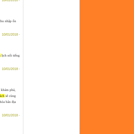
 thu nhập ổn
10/01/2018 -
u
lịch nổi tiếng
10/01/2018 -
 khám phá,
ách
sẽ cùng
hóa bản địa
10/01/2018 -