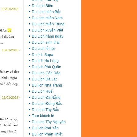
Du Lịch Biển
13/01/2018 -
Du Lịch miền Bắc
Du Lịch miền Nam
Du Lịch miền Trung
Du Lịch xuyên Việt
Hội An
du
Du Lịch hàng ngày
thể thưởng
Du Lịch sinh thái
...
Du Lịch lễ hội
13/01/2018 -
Du lịch Sapa
Du lịch Hạ Long
Du lịch Phú Quốc
ên hay vẻ đẹp
Du Lịch Côn Đảo
i nhiều ngôi
Du Lịch Đà Lạt
há 5 đến đẹp
Du lịch Nha Trang
Du Lịch Huế
Du Lịch Đà Nẵng
13/01/2018 -
Du Lịch Đông Bắc
Du Lịch Tây Bắc
Tour khách lẻ
ể từ lúc ấy,
Du Lịch Tây Nguyên
ớc. Nhiếp ảnh
Du lịch Phú Yên
ang Tiên 2
Du lịch Phan Thiết