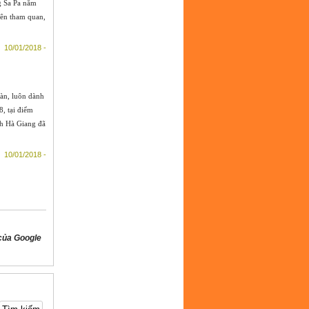
g Sa Pa năm
ên tham quan,
10/01/2018 -
oàn, luôn dành
8, tại điểm
ch Hà Giang đã
10/01/2018 -
của Google