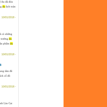
ệ An đã đón
ộng
du
lịch toàn
10/01/2018 -
ã có những
i trường
du
 sản phẩm
du
10/01/2018 -
18
rung tâm đã
ích cố đô
10/01/2018 -
nh Lào Cai