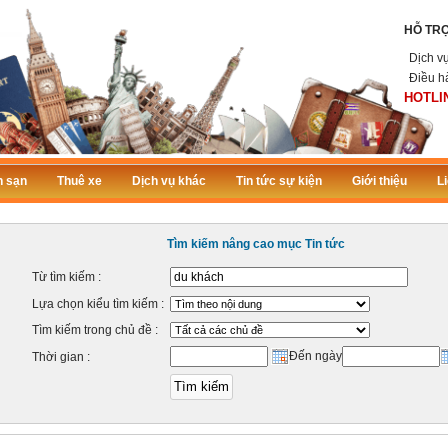
HỖ TR
Dịch v
Điều h
HOTLIN
 sạn
Thuê xe
Dịch vụ khác
Tin tức sự kiện
Giới thiệu
L
Tìm kiếm nâng cao mục Tin tức
Từ tìm kiếm :
Lựa chọn kiểu tìm kiếm :
Tìm kiếm trong chủ đề :
Đến ngày
Thời gian :