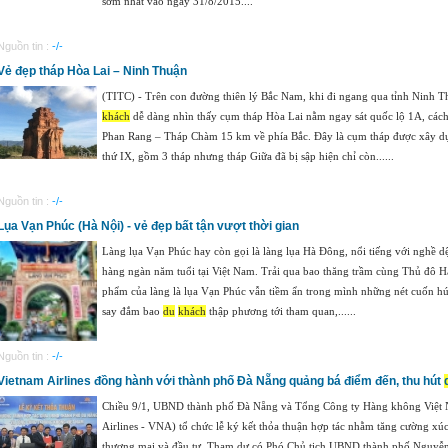
sớm nhất vào ngày 31/8/2015....
Nguồn tin :
-/-
Vẻ đẹp tháp Hòa Lai – Ninh Thuận
(TITC) - Trên con đường thiên lý Bắc Nam, khi đi ngang qua tỉnh Ninh 
khách
dễ dàng nhìn thấy cụm tháp Hòa Lai nằm ngay sát quốc lộ 1A, các
Phan Rang – Tháp Chàm 15 km về phía Bắc. Đây là cụm tháp được xây dự
thứ IX, gồm 3 tháp nhưng tháp Giữa đã bị sập hiện chỉ còn......
Nguồn tin :
-/-
Lụa Vạn Phúc (Hà Nội) - vẻ đẹp bất tận vượt thời gian
Làng lụa Vạn Phúc hay còn gọi là làng lụa Hà Đông, nổi tiếng với nghề dệ
hàng ngàn năm tuổi tại Việt Nam. Trải qua bao thăng trầm cùng Thủ đô H
phẩm của làng là lụa Vạn Phúc vẫn tiềm ẩn trong mình những nét cuốn hút
say đắm bao
du
khách
thập phương tới tham quan,......
Nguồn tin :
-/-
Vietnam Airlines đồng hành với thành phố Đà Nẵng quảng bá điểm đến, thu hút
Chiều 9/1, UBND thành phố Đà Nẵng và Tổng Công ty Hàng không Việt
Airlines - VNA) tổ chức lễ ký kết thỏa thuận hợp tác nhằm tăng cường xúc
thương mại và đầu tư. Tham dự có Phó Chủ tịch UBND thành phố Nguyễ