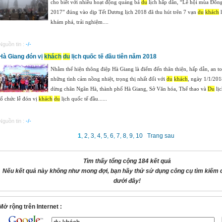
cho biết với nhiều hoạt động quảng bá
du
lịch hấp dẫn, “Lễ hội mùa Đôn
2017” đúng vào dịp Tết Dương lịch 2018 đã thu hút trên 7 vạn
du
khách
l
khám phá, trải nghiệm....
Nguồn tin :
-/-
Hà Giang đón vị
khách
du
lịch quốc tế đầu tiên năm 2018
Nhằm thể hiện thông điệp Hà Giang là điểm đến thân thiện, hấp dẫn, an t
những tình cảm nồng nhiệt, trọng thị nhất đối với
du
khách
, ngày 1/1/201
dừng chân Ngân Hà, thành phố Hà Giang, Sở Văn hóa, Thể thao và
Du
lị
tổ chức lễ đón vị
khách
du
lịch quốc tế đầu......
Nguồn tin :
-/-
1
,
2
,
3
,
4
,
5
,
6
,
7
,
8
,
9
,
10
Trang sau
Tìm thấy tổng cộng 184 kết quả
Nếu kết quả này không như mong đợi, bạn hãy thử sử dụng công cụ tìm kiếm 
dưới đây!
Mở rộng trên Internet :