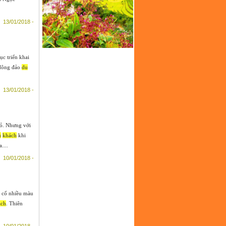
13/01/2018 -
ục triển khai
 đông đảo
du
13/01/2018 -
đỏ. Nhưng với
u
khách
khi
....
10/01/2018 -
á cổ nhiều màu
ách
. Thiên
10/01/2018 -