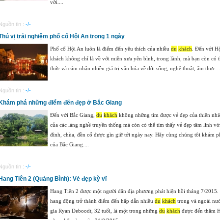
vời....
Nguồn tin :
-/-
Thú vị trải nghiệm phố cố Hội An trong 1 ngày
Phố cổ Hội An luôn là điểm đến yêu thích của nhiều
du
khách
. Đến với 
khách không chỉ là về với miền xưa yên bình, trong lành, mà bạn còn có 
thức và cảm nhận nhiều giá trị văn hóa về đời sống, nghệ thuật, ẩm thực…
Nguồn tin :
-/-
Khám phá những điểm đến đẹp ở Bắc Giang
Đến với Bắc Giang,
du
khách
không những tìm được vẻ đẹp của thiên nhi
của các làng nghề truyền thống mà còn có thể tìm thấy vẻ đẹp tâm linh vớ
đình, chùa, đền cổ được gìn giữ tới ngày nay. Hãy cùng chúng tôi khám p
của Bắc Giang....
Nguồn tin :
-/-
Hang Tiên 2 (Quảng Bình): Vẻ đẹp kỳ vĩ
Hang Tiên 2 được một người dân địa phương phát hiện hồi tháng 7/2015. K
hang động trở thành điểm đến hấp dẫn nhiều
du
khách
trong và ngoài nư
gia Ryan Deboodt, 32 tuổi, là một trong những
du
khách
được đến thăm H