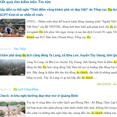
Kết quả tìm kiếm trên Tin tức
Sắp diễn ra Hội nghị “Thời điểm vàng khám phá vẻ đẹp Việt” do Tổng cục
Du
lịc
NCPT Kinh tế tư nhân tổ chức
(TITC) – Nhằm triển khai Kế hoạch hành động chương trình “Người Việt
Việt Nam” của Bộ VHTTDL, đồng thời thực hiện giải pháp kích cầu
du
lịc
trợ ngành
Du
lịch phục hồi ngay trong và sau đại dịch Covid-19, ngày 16/
Khách
sạn FLC Sầm Sơn (Thanh Hóa), Tổng cục
Du
......
Nguồn tin :
Thu Thủy
Khám phá làng
du
lịch cộng đồng Ta Lang, xã Bha Lee, huyện Tây Giang, tỉnh 
Làng Ta Lang, xã Bha Lee, huyện Tây Giang, tỉnh Quảng Nam là điểm
du
đồng do Hội
Du
lịch cộng đồng Việt Nam hỗ trợ và hướng dẫn đồng bào
lịch. Đây đang là điểm đến thu hút đông
du
khách
, đặc biệt là những ngườ
bằng xe máy. Vậy Ta Lang có gì mà hấp dẫn
du
khách
......
18/12/2019 - Âu
Nguồn tin :
Du
Lịch Cộng Đồng
Check- in khu nghỉ dưỡng đẹp như mơ ở Quảng Bình
Tọa lạc ở vùng đệm của vườn Quốc gia Phong Nha - Kẻ Bàng, Chày Lập F
kết hợp hoàn hảo giữa phong cảnh thiên nhiên hữu tình, không khí trong
tiên cảnh và những tiện nghi hiện đại, mang đến cho
du
khách
những trải 