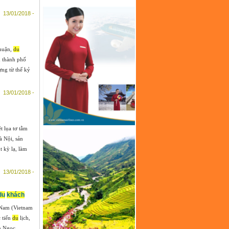
13/01/2018 -
Thuận,
du
h thành phố
ng từ thế kỷ
13/01/2018 -
t lụa tơ tằm
à Nội, sản
 kỳ lạ, làm
13/01/2018 -
du
khách
 Nam (Vietnam
 tiến
du
lịch,
n Ngọc