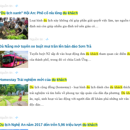
Nguồn tin :
-/-
“
Du
lịch xanh” Hội An: Phố cổ níu lòng
du
khách
Loại hình
du
lịch này không chỉ góp phần giải quyết việc làm, tạo nguồn
định mà còn giúp nhiều gia đình trở nên giàu có....
Nguồn tin :
-/-
Đà Nẵng mở tuyến xe buýt mui trần lên bán đảo Sơn Trà
Tuyến buýt N2 sắp đi vào hoạt động đưa
du
khách
tham quan các điểm
d
của thành phố, trong đó có chùa Linh Ứng....
Nguồn tin :
-/-
Homestay Trải nghiệm mới của
du
khách
Du
lịch cộng đồng (homestay) - loại hình
du
lịch dành cho
du
khách
thích
trải nghiệm và tìm hiểu về phong tục tập quán của dân địa phương.
Du
kh
ăn, ngủ, sinh hoạt và lao động với người dân để khám phá những nét văn 
độc đáo....
Nguồn tin :
-/-
Du
lịch Nghệ An năm 2017 đón trên 5,96 triệu lượt
du
khách