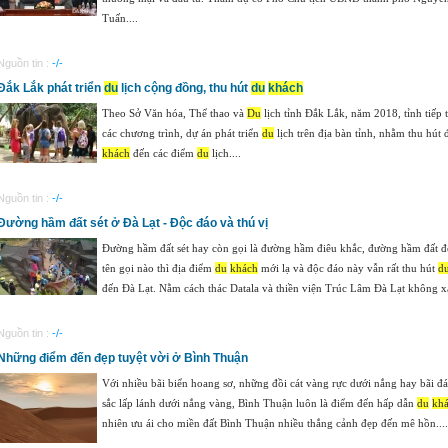
Tuấn....
Nguồn tin :
-/-
Đắk Lắk phát triển
du
lịch cộng đồng, thu hút
du
khách
Theo Sở Văn hóa, Thể thao và
Du
lịch tỉnh Đắk Lắk, năm 2018, tỉnh tiếp t
các chương trình, dự án phát triển
du
lịch trên địa bàn tỉnh, nhằm thu hút
khách
đến các điểm
du
lịch....
Nguồn tin :
-/-
Đường hầm đất sét ở Đà Lạt - Độc đáo và thú vị
Đường hầm đất sét hay còn gọi là đường hầm điêu khắc, đường hầm đất 
tên gọi nào thì địa điểm
du
khách
mới lạ và độc đáo này vẫn rất thu hút
d
đến Đà Lạt. Nằm cách thác Datala và thiền viện Trúc Lâm Đà Lạt không xa
Nguồn tin :
-/-
Những điểm đến đẹp tuyệt vời ở Bình Thuận
Với nhiều bãi biển hoang sơ, những đồi cát vàng rực dưới nắng hay bãi đ
sắc lấp lánh dưới nắng vàng, Bình Thuận luôn là điểm đến hấp dẫn
du
kh
nhiên ưu ái cho miền đất Bình Thuận nhiều thắng cảnh đẹp đến mê hồn....