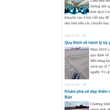
Giữa tình hì
không nên qu
thời dịch C
khuyến cáo ở bài viết này để
tâm hơn trên các chuyến bay 
Nguồn tin :
-/-
Quy Định về hành lý ký 
Năm 2019 cá
quy định về 
Mỗi hãng hà
xách tay là 7
người. Vì vậ
Nguồn tin :
-/-
Khám phá vẻ đẹp thiên n
Bản
Chương trìn
chính thức l