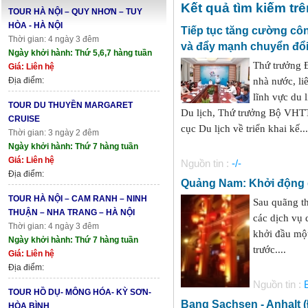
Kết quả tìm kiếm trê
TOUR HÀ NỘI – QUY NHƠN – TUY
HÒA - HÀ NỘI
Tiếp tục tăng cường công
Thời gian: 4 ngày 3 đêm
và đẩy mạnh chuyển đổi 
Ngày khởi hành: Thứ 5,6,7 hàng tuần
Thứ trưởng Đ
Giá: Liên hệ
Địa điểm:
nhà nước, li
lĩnh vực du 
TOUR DU THUYỀN MARGARET
Du lịch, Thứ trưởng Bộ VHT
CRUISE
cục Du lịch về triển khai kế...
Thời gian: 3 ngày 2 đêm
Ngày khởi hành: Thứ 7 hàng tuần
Giá: Liên hệ
Nguồn tin :
-/-
Địa điểm:
Quảng Nam: Khởi động d
TOUR HÀ NỘI – CAM RANH – NINH
Sau quãng th
THUẬN – NHA TRANG – HÀ NỘI
các dịch vụ 
Thời gian: 4 ngày 3 đêm
khởi đầu một
Ngày khởi hành: Thứ 7 hàng tuần
trước....
Giá: Liên hệ
Địa điểm:
Nguồn tin :
TOUR HỒ DỤ- MÔNG HÓA- KỲ SƠN-
Bang Sachsen - Anhalt 
HÒA BÌNH