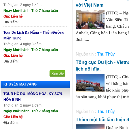
với Việt Nam
Thời gian: 2 ngày 1 đêm
Ngày khởi hành: Thứ 7 hàng tuần
(TITC) – Ng
Giá: Liên hệ
Văn Siêu đã 
Địa điểm:
bang, Châu 
Tour Du Lịch Đà Nẵng – Thiên Đường
Anhalt, Cộng hòa Liên bang
Miền Trung
đoàn....
Thời gian: 4 ngày 3 đêm
Ngày khởi hành: Thứ 7 hàng tuần
Nguồn tin :
Thu Thủy
Giá: Liên hệ
Địa điểm:
Tổng cục Du lịch - Vietn
lịch nội địa.
Xem tiếp
(TITC) - Chi
với hãng hà
KHUYẾN MẠI VÀNG
tác khôi phụ
TOUR HỒ DỤ- MÔNG HÓA- KỲ SƠN-
án sẵn sàng khôi phục thị tr
HÒA BÌNH
Thời gian: 2 ngày 1 đêm
Ngày khởi hành: Thứ 7 hàng tuần
Nguồn tin :
Thu Thủy
Giá: Liên hệ
Thêm một bãi tắm hiện đ
Địa điểm:
Quảng Bình 