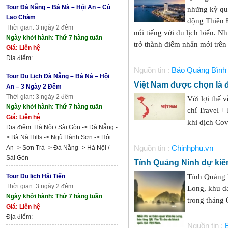
Tour Đà Nẵng – Bà Nà – Hội An – Cù
những kỳ qu
Lao Chàm
động Thiên 
Thời gian: 3 ngày 2 đêm
nổi tiếng với du lịch biển. 
Ngày khởi hành: Thứ 7 hàng tuần
trở thành điểm nhấn mới trên 
Giá: Liên hệ
Địa điểm:
Nguồn tin :
Báo Quảng Bình
Tour Du Lịch Đà Nẵng – Bà Nà – Hội
Việt Nam được chọn là 
An – 3 Ngày 2 Đêm
Thời gian: 3 ngày 2 đêm
Với lợi thế 
Ngày khởi hành: Thứ 7 hàng tuần
chí Travel +
Giá: Liên hệ
khi dịch Cov
Địa điểm: Hà Nội / Sài Gòn -> Đà Nẵng -
> Bà Nà Hills -> Ngũ Hành Sơn -> Hội
An -> Sơn Trà -> Đà Nẵng -> Hà Nội /
Nguồn tin :
Chinhphu.vn
Sài Gòn
Tỉnh Quảng Ninh dự kiế
Tour Du lịch Hải Tiến
Tỉnh Quảng 
Thời gian: 3 ngày 2 đêm
Long, khu da
Ngày khởi hành: Thứ 7 hàng tuần
trong tháng 
Giá: Liên hệ
Địa điểm:
Nguồn tin :