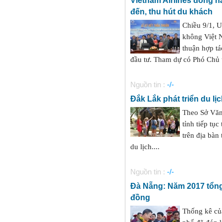
đến, thu hút du khách
Chiều 9/1, 
không Việt N
thuận hợp tá
đầu tư. Tham dự có Phó Chủ
Nguồn tin :
-/-
Đắk Lắk phát triển du l
Theo Sở Văn
tỉnh tiếp tục
trên địa bàn
du lịch....
Nguồn tin :
-/-
Đà Nẵng: Năm 2017 tổng 
đồng
Thống kê củ