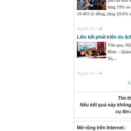
phố đã đón k
tăng 19% so 
19.403 tỷ đồng, tăng 20,6% s
Nguồn tin :
-/-
Liên kết phát triển du lị
Vừa qua, Hội
Bình – Quảng
Trị....
Nguồn tin :
-/-
1
Tìm t
Nếu kết quả này không
cụ tìm
Mở rộng trên Internet :