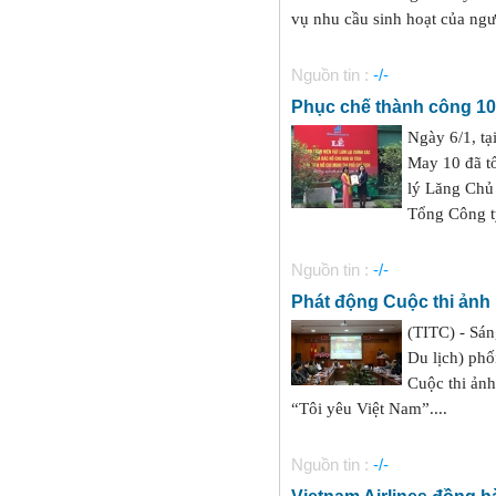
vụ nhu cầu sinh hoạt của ngườ
Nguồn tin :
-/-
Phục chế thành công 10
Ngày 6/1, tạ
May 10 đã tổ
lý Lăng Chủ
Tổng Công ty
Nguồn tin :
-/-
Phát động Cuộc thi ảnh 
(TITC) - Sán
Du lịch) phố
Cuộc thi ảnh
“Tôi yêu Việt Nam”....
Nguồn tin :
-/-
Vietnam Airlines đồng 