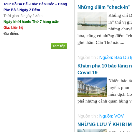
Tour Hồ Ba Bể -Thác Bản Giốc – Hang
Những điểm “check-in”
Pác Bó 3 Ngày 2 Đêm
Không chỉ Đ
Thời gian: 3 ngày 2 đêm
Ngày khởi hành: Thứ 7 hàng tuần
in” thú vị g
Giá: Liên hệ
những chuyế
Địa điểm:
hòa, cũng có những điểm “ch
ghé thăm Cần Thơ nào....
Xem tiếp
Nguồn tin :
Nguồn: Báo Du l
Khám phá 10 bảo tàng nổi
Covid-19
Nhiều bảo tàn
tuyến, phục 
mùa dịch Co
phá những cảnh quan hùng vỹ 
Nguồn tin :
Nguồn: VOV
NHỮNG LƯU Ý KHI ĐI M