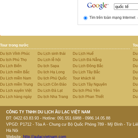
Tìm trên toàn mạng Internet
Tour trong nước
To
Du lịch Vĩnh Phúc
Du Lịch sinh thái
Du Lịch Huế
Du
Du lịch Phú Thọ
Du Lịch lễ hội
Du Lịch Đà Nẵng
Du
Du Lịch Biển
Du lịch Sapa
Du Lịch Đông Bắc
Du
Du Lịch miền Bắc
Du lịch Hạ Long
Du Lịch Tây Bắc
Du 
Du Lịch miền Nam
Du lịch Phú Quốc
Tour khách lẻ
Du
Du Lịch miền Trung
Du Lịch Côn Đảo
Du Lịch Tây Nguyên
Du
Du Lịch xuyên Việt
Du Lịch Đà Lạt
Du lịch Phú Yên
Du
Du Lịch hàng ngày
Du lịch Nha Trang
Du lịch Phan Thiết
Du
CÔNG TY TNHH DU LỊCH ÂU LẠC VIỆT NAM
ĐT: 0422.63.83.93 - Hotline: 091.551.6988 - 0986.14.05.88
VPGD: P1712 - Tòa A - Chung cư Bộ Quốc Phòng 789 - Mỹ Đình - Từ Liê
Hà Nội
Website:
http://aulacvietnam.com