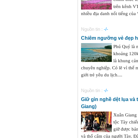
trên kênh V
nhiều địa danh nổi tiếng của 
Nguồn tin :
-/-
Chiêm ngưỡng vẻ đẹp h
Phú Quý là 
khoảng 120km
là khung cản
chuyên nghiệp. Có lẽ vì thế 
giới trẻ yêu du lịch....
Nguồn tin :
-/-
Giữ gìn nghề dệt lụa và
Giang)
Xuân Giang 
tộc Tày chi
giữ được bản
và thổ cẩm của người Tày. Đâ