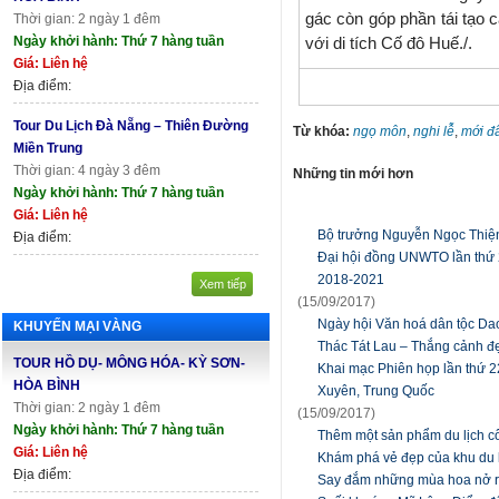
gác còn góp phần tái tạo c
Thời gian: 2 ngày 1 đêm
Ngày khởi hành: Thứ 7 hàng tuần
với di tích Cố đô Huế./.
Giá: Liên hệ
Địa điểm:
Tour Du Lịch Đà Nẵng – Thiên Đường
Từ khóa:
ngọ môn
,
nghi lễ
,
mới đ
Miền Trung
Thời gian: 4 ngày 3 đêm
Những tin mới hơn
Ngày khởi hành: Thứ 7 hàng tuần
Giá: Liên hệ
Bộ trưởng Nguyễn Ngọc Thiện 
Địa điểm:
Đại hội đồng UNWTO lần thứ 2
2018-2021
Xem tiếp
(15/09/2017)
Ngày hội Văn hoá dân tộc Da
KHUYẾN MẠI VÀNG
Thác Tát Lau – Thắng cảnh 
TOUR HỒ DỤ- MÔNG HÓA- KỲ SƠN-
Khai mạc Phiên họp lần thứ 22
HÒA BÌNH
Xuyên, Trung Quốc
Thời gian: 2 ngày 1 đêm
(15/09/2017)
Ngày khởi hành: Thứ 7 hàng tuần
Thêm một sản phẩm du lịch c
Giá: Liên hệ
Khám phá vẻ đẹp của khu du l
Địa điểm:
Say đắm những mùa hoa nở r