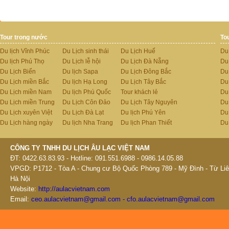
Tour trong nước
To
Du lịch Vĩnh Phúc
Du Lịch sinh thái
Du Lịch Huế
Du
Du lịch Phú Thọ
Du Lịch lễ hội
Du Lịch Đà Nẵng
Du
Du Lịch Biển
Du lịch Sapa
Du Lịch Đông Bắc
Du
Du Lịch miền Bắc
Du lịch Hạ Long
Du Lịch Tây Bắc
Du 
Du Lịch miền Nam
Du lịch Phú Quốc
Tour khách lẻ
Du
Du Lịch miền Trung
Du Lịch Côn Đảo
Du Lịch Tây Nguyên
Du
Du Lịch xuyên Việt
Du Lịch Đà Lạt
Du lịch Phú Yên
Du
Du Lịch hàng ngày
Du lịch Nha Trang
Du lịch Phan Thiết
Du
CÔNG TY TNHH DU LỊCH ÂU LẠC VIỆT NAM
ĐT: 0422.63.83.93 - Hotline: 091.551.6988 - 0986.14.05.88
VPGD: P1712 - Tòa A - Chung cư Bộ Quốc Phòng 789 - Mỹ Đình - Từ Liê
Hà Nội
Website:
http://aulacvietnam.com
Email:
ceo.aulacvietnam@gmail.com - cfo.aulacvietnam@gmail.com