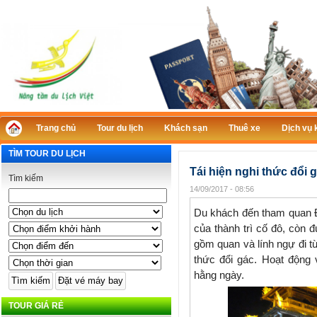
Trang chủ
Tour du lịch
Khách sạn
Thuê xe
Dịch vụ 
TÌM TOUR DU LỊCH
Tái hiện nghi thức đổi 
Tìm kiếm
14/09/2017 - 08:56
Du khách đến tham quan Đ
của thành trì cố đô, còn
gồm quan và lính ngự đi 
thức đổi gác. Hoạt động 
hằng ngày.
TOUR GIÁ RẺ