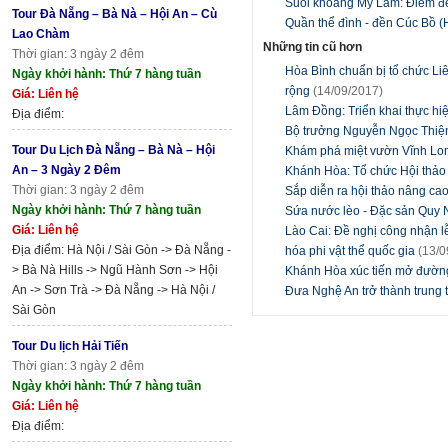
Suối khoáng Mỹ Lâm: Điểm đế
Tour Đà Nẵng – Bà Nà – Hội An – Cù
Quần thể đình - đền Cúc Bồ 
Lao Chàm
Những tin cũ hơn
Thời gian: 3 ngày 2 đêm
Hòa Bình chuẩn bị tổ chức Li
Ngày khởi hành: Thứ 7 hàng tuần
rộng
(14/09/2017)
Giá: Liên hệ
Lâm Đồng: Triển khai thực hi
Địa điểm:
Bộ trưởng Nguyễn Ngọc Thiện
Tour Du Lịch Đà Nẵng – Bà Nà – Hội
Khám phá miệt vườn Vĩnh L
An – 3 Ngày 2 Đêm
Khánh Hòa: Tổ chức Hội thảo 
Thời gian: 3 ngày 2 đêm
Sắp diễn ra hội thảo nâng ca
Ngày khởi hành: Thứ 7 hàng tuần
Sứa nước lèo - Đặc sản Quy
Giá: Liên hệ
Lào Cai: Đề nghị công nhận l
Địa điểm: Hà Nội / Sài Gòn -> Đà Nẵng -
hóa phi vật thể quốc gia
(13/0
> Bà Nà Hills -> Ngũ Hành Sơn -> Hội
Khánh Hòa xúc tiến mở đườn
An -> Sơn Trà -> Đà Nẵng -> Hà Nội /
Đưa Nghệ An trở thành trung 
Sài Gòn
Tour Du lịch Hải Tiến
Thời gian: 3 ngày 2 đêm
Ngày khởi hành: Thứ 7 hàng tuần
Giá: Liên hệ
Địa điểm: