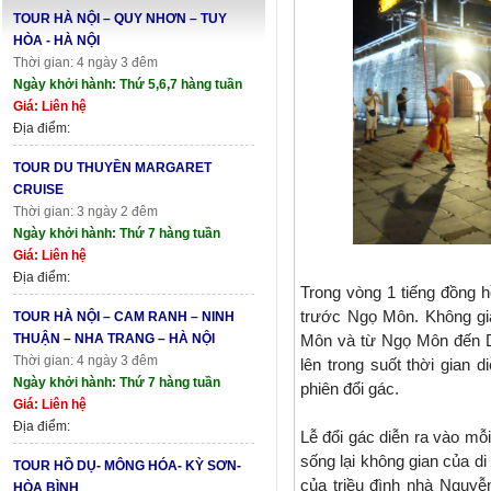
TOUR HÀ NỘI – QUY NHƠN – TUY
HÒA - HÀ NỘI
Thời gian: 4 ngày 3 đêm
Ngày khởi hành: Thứ 5,6,7 hàng tuần
Giá: Liên hệ
Địa điểm:
TOUR DU THUYỀN MARGARET
CRUISE
Thời gian: 3 ngày 2 đêm
Ngày khởi hành: Thứ 7 hàng tuần
Giá: Liên hệ
Địa điểm:
Trong vòng 1 tiếng đồng h
trước Ngọ Môn. Không gia
TOUR HÀ NỘI – CAM RANH – NINH
THUẬN – NHA TRANG – HÀ NỘI
Môn và từ Ngọ Môn đến D
Thời gian: 4 ngày 3 đêm
lên trong suốt thời gian d
Ngày khởi hành: Thứ 7 hàng tuần
phiên đổi gác.
Giá: Liên hệ
Địa điểm:
Lễ đổi gác diễn ra vào mỗi
sống lại không gian của d
TOUR HỒ DỤ- MÔNG HÓA- KỲ SƠN-
của triều đình nhà Nguyễn
HÒA BÌNH