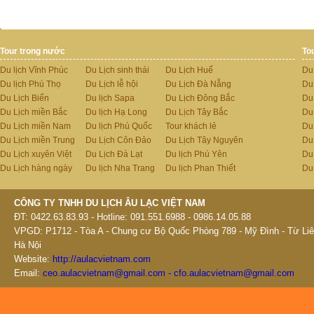
Tour trong nước
To
Du lịch Vĩnh Phúc
Du Lịch sinh thái
Du Lịch Huế
Du
Du lịch Phú Thọ
Du Lịch lễ hội
Du Lịch Đà Nẵng
Du
Du Lịch Biển
Du lịch Sapa
Du Lịch Đông Bắc
Du
Du Lịch miền Bắc
Du lịch Hạ Long
Du Lịch Tây Bắc
Du 
Du Lịch miền Nam
Du lịch Phú Quốc
Tour khách lẻ
Du
Du Lịch miền Trung
Du Lịch Côn Đảo
Du Lịch Tây Nguyên
Du
Du Lịch xuyên Việt
Du Lịch Đà Lạt
Du lịch Phú Yên
Du
Du Lịch hàng ngày
Du lịch Nha Trang
Du lịch Phan Thiết
Du
CÔNG TY TNHH DU LỊCH ÂU LẠC VIỆT NAM
ĐT: 0422.63.83.93 - Hotline: 091.551.6988 - 0986.14.05.88
VPGD: P1712 - Tòa A - Chung cư Bộ Quốc Phòng 789 - Mỹ Đình - Từ Liê
Hà Nội
Website:
http://aulacvietnam.com
Email:
ceo.aulacvietnam@gmail.com - cfo.aulacvietnam@gmail.com