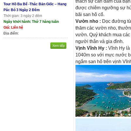
thách sự can đảm của bạn
Tour Hồ Ba Bể -Thác Bản Giốc – Hang
được chiêm ngưỡng sự hùng
Pác Bó 3 Ngày 2 Đêm
bãi san hô cổ.
Thời gian: 3 ngày 2 đêm
Vườn nho :
Dọc đường từ 
Ngày khởi hành: Thứ 7 hàng tuần
thăm các vườn nho, thưởng 
Giá: Liên hệ
Địa điểm:
vườn. Quý khách mua các 
người thân và gia đình.
Xem tiếp
Vịnh Vĩnh Hy :
Vĩnh Hy là
1040m so với mực nước biể
ngắm san hô trên vịnh Vĩn