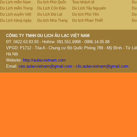
Du Lịch miền Nam
Du lịch Phú Quốc
Tour khách lẻ
Du
Du Lịch miền Trung
Du Lịch Côn Đảo
Du Lịch Tây Nguyên
Du
Du Lịch xuyên Việt
Du Lịch Đà Lạt
Du lịch Phú Yên
Du
Du Lịch hàng ngày
Du lịch Nha Trang
Du lịch Phan Thiết
Du
CÔNG TY TNHH DU LỊCH ÂU LẠC VIỆT NAM
ĐT: 0422.63.83.93 - Hotline: 091.551.6988 - 0986.14.05.88
VPGD: P1712 - Tòa A - Chung cư Bộ Quốc Phòng 789 - Mỹ Đình - Từ Liê
Hà Nội
Website:
http://aulacvietnam.com
Email:
ceo.aulacvietnam@gmail.com - cfo.aulacvietnam@gmail.com