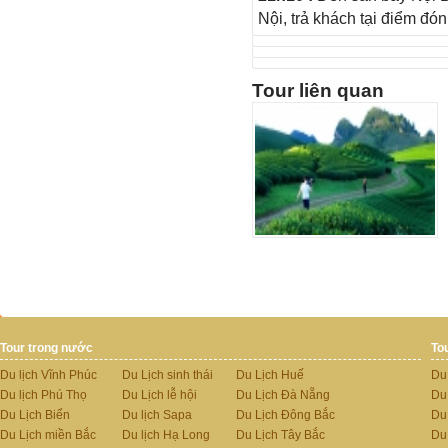
Nội, trả khách tại điểm đón
Tour liên quan
Tour trong nước
To
Du lịch Vĩnh Phúc
Du Lịch sinh thái
Du Lịch Huế
Du
Du lịch Phú Thọ
Du Lịch lễ hội
Du Lịch Đà Nẵng
Du
Du Lịch Biển
Du lịch Sapa
Du Lịch Đông Bắc
Du
Du Lịch miền Bắc
Du lịch Hạ Long
Du Lịch Tây Bắc
Du 