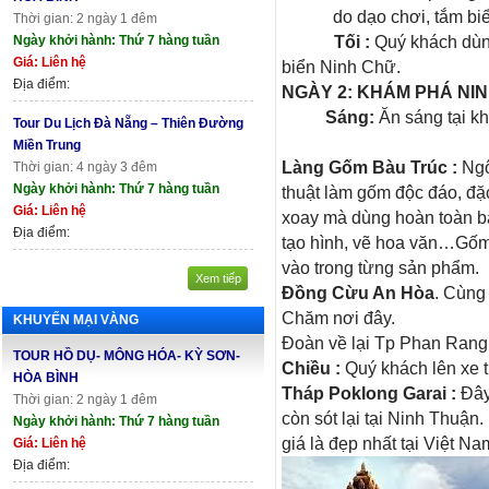
do dạo chơi, tắm bi
Thời gian: 2 ngày 1 đêm
Tối :
Quý khách dùng
Ngày khởi hành: Thứ 7 hàng tuần
Giá: Liên hệ
biển Ninh Chữ.
Địa điểm:
NGÀY 2: KHÁM PHÁ NIN
Sáng:
Ăn sáng tại k
Tour Du Lịch Đà Nẵng – Thiên Đường
Miền Trung
Làng Gốm Bàu Trúc :
Ngô
Thời gian: 4 ngày 3 đêm
Ngày khởi hành: Thứ 7 hàng tuần
thuật làm gốm độc đáo, đặ
Giá: Liên hệ
xoay mà dùng hoàn toàn b
Địa điểm:
tạo hình, vẽ hoa văn…Gốm
vào trong từng sản phẩm.
Xem tiếp
Đồng Cừu An Hòa
. Cùng
Chăm nơi đây.
KHUYẾN MẠI VÀNG
Đoàn về lại Tp Phan Rang
TOUR HỒ DỤ- MÔNG HÓA- KỲ SƠN-
Chiều :
Quý khách lên xe 
HÒA BÌNH
Tháp Poklong Garai :
Đây 
Thời gian: 2 ngày 1 đêm
còn sót lại tại Ninh Thuậ
Ngày khởi hành: Thứ 7 hàng tuần
giá là đẹp nhất tại Việt Na
Giá: Liên hệ
Địa điểm: