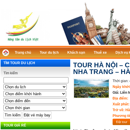
Trang chủ
Tour du lịch
Khách sạn
Thuê xe
Dịch vụ 
TÌM TOUR DU LỊCH
TOUR HÀ NỘI – 
NHA TRANG – HÀ
Tìm kiếm
Thời gian:
Ngày khởi
Giá: Liên 
Địa điểm:
Xuất phát:
Trở về: Hà
Phương tiệ
Đặt tour
TOUR GIÁ RẺ