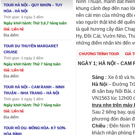
Ninh Thuận, mảnh đất miền
TOUR HÀ NỘI – QUY NHƠN – TUY
khung cảnh đẹp đến nao lòn
HÒA - HÀ NỘI
nền cát mịn của những đồi 
Thời gian: 4 ngày 3 đêm
vào người thật khó để quê
Ngày khởi hành: Thứ 5,6,7 hàng tuần
là quê hương cây đàn Chapi
Giá: Liên hệ
Địa điểm:
Hy, Đồi Cát, Vườn Nho, Th
những điểm nhấn khi đến v
TOUR DU THUYỀN MARGARET
CRUISE
CHƯƠNG TRÌNH TOUR
GIÁ 
Thời gian: 3 ngày 2 đêm
NGÀY 1; HÀ NỘI – CAM R
Ngày khởi hành: Thứ 7 hàng tuần
Giá: Liên hệ
Địa điểm:
Sáng :
Xe ô tô và h
Hà Nội
– Đường Trầ
TOUR HÀ NỘI – CAM RANH – NINH
đi sân bay Nội Bài
THUẬN – NHA TRANG – HÀ NỘI
VN1563 lúc 12h00 
Thời gian: 4 ngày 3 đêm
trưa nhẹ trên máy 
Ngày khởi hành: Thứ 7 hàng tuần
Giá: Liên hệ
Sau 2 tiếng bay, q
Địa điểm:
phương đón đoàn đi
Chiều :
Đến Ninh T
TOUR HỒ DỤ- MÔNG HÓA- KỲ SƠN-
khách nhận phòng Re
HÒA BÌNH