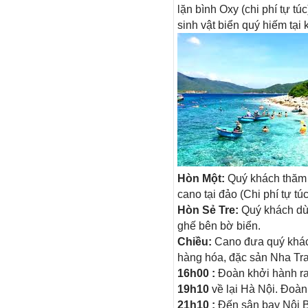
lặn bình Oxy (chi phí tự t
sinh vật biển quý hiếm tại
Hòn Một:
Quý khách thăm q
cano tại đảo (Chi phí tự túc
Hòn Sẻ Tre:
Quý khách dùn
ghế bên bờ biển.
Chiều:
Cano đưa quý khác
hàng hóa, đặc sản Nha Tra
16h00 :
Đoàn khởi hành ra
19h10
về lại Hà Nội. Đoàn
21h10 :
Đến sân bay Nội B