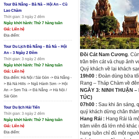
Tour Đà Nẵng – Bà Nà – Hội An – Cù
Lao Chàm
Thời gian: 3 ngày 2 đêm
Ngày khởi hành: Thứ 7 hàng tuần
Giá: Liên hệ
Địa điểm:
Tour Du Lịch Đà Nẵng – Bà Nà – Hội
An – 3 Ngày 2 Đêm
Đồi Cát Nam Cương
. Cù
Thời gian: 3 ngày 2 đêm
trần trên cát và chụp ảnh 
Ngày khởi hành: Thứ 7 hàng tuần
Quý khách về lại khách sạn
Giá: Liên hệ
19h00 :
Đoàn dùng bữa tối
Địa điểm: Hà Nội / Sài Gòn -> Đà Nẵng -
Rang – Tháp Chàm về đêm.
> Bà Nà Hills -> Ngũ Hành Sơn -> Hội
NGÀY 3: NINH THUẬN 
An -> Sơn Trà -> Đà Nẵng -> Hà Nội /
Sài Gòn
TÚC)
07h00 :
Sau khi ăn sáng, 
Tour Du lịch Hải Tiến
quý khách dừng chân thăm
Thời gian: 3 ngày 2 đêm
Hang Rái :
Hang Rái là một
Ngày khởi hành: Thứ 7 hàng tuần
trăm viên đá lớn nhỏ khác
Giá: Liên hệ
Địa điểm:
hang luồn chỉ đủ một ngườ