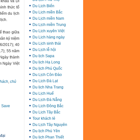
 khẩu và Di
Du Lịch Biển
ình thức tổ
Du Lịch miền Bắc
iểm du lịch
Du Lịch miền Nam
lịch.
Du Lịch miền Trung
Du Lịch xuyên Việt
ể thao giữa
Du Lịch hàng ngày
hân kỷ niệm
Du Lịch sinh thái
/6/2017); 40
Du Lịch lễ hội
17); 55 năm
Du lịch Sapa
 Ngày thành
Du lịch Hạ Long
m Ngày Việt
Du lịch Phú Quốc
Du Lịch Côn Đảo
Du Lịch Đà Lạt
khách
,
chủ
Du lịch Nha Trang
Du Lịch Huế
Du Lịch Đà Nẵng
Du Lịch Đông Bắc
Save
Du Lịch Tây Bắc
Tour khách lẻ
Du Lịch Tây Nguyên
Du lịch Phú Yên
 đại
Du lịch Phan Thiết