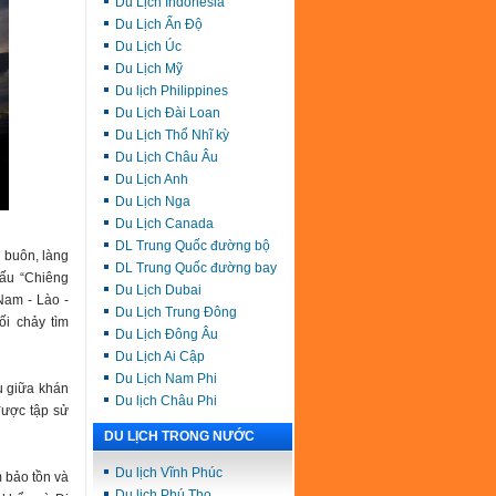
Du Lịch Indonesia
Du Lịch Ấn Độ
Du Lịch Úc
Du Lịch Mỹ
Du lịch Philippines
Du Lịch Đài Loan
Du Lịch Thổ Nhĩ kỳ
Du Lịch Châu Âu
Du Lịch Anh
Du Lịch Nga
Du Lịch Canada
DL Trung Quốc đường bộ
 buôn, làng
DL Trung Quốc đường bay
tấu “Chiêng
Du Lịch Dubai
Nam - Lào -
Du Lịch Trung Đông
ối chảy tìm
Du Lịch Đông Âu
Du Lịch Ai Cập
Du Lịch Nam Phi
u giữa khán
Du lịch Châu Phi
được tập sử
DU LỊCH TRONG NƯỚC
Du lịch Vĩnh Phúc
 bảo tồn và
Du lịch Phú Thọ