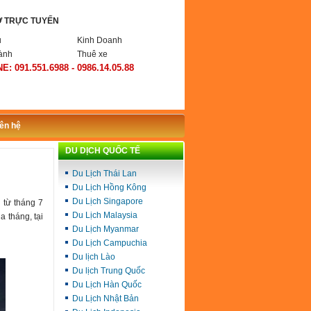
Ợ TRỰC TUYẾN
ụ
Kinh Doanh
ành
Thuê xe
E: 091.551.6988 - 0986.14.05.88
iên hệ
DU DỊCH QUỐC TẾ
Du Lịch Thái Lan
Du Lịch Hồng Kông
Du Lịch Singapore
 từ tháng 7
Du Lịch Malaysia
a tháng, tại
Du Lịch Myanmar
Du Lịch Campuchia
Du lịch Lào
Du lịch Trung Quốc
Du Lịch Hàn Quốc
Du Lịch Nhật Bản