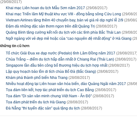
(29/08/2017)
Khai mạc Liên hoan du lịch Mẫu Sơn năm 2017
(29/08/2017)
Khai mạc Triển lãm Mỹ thuật khu vực VIII - đồng bằng sông Cửu Long
(29/08/2
Vietnam Airlines tăng thêm 40 chuyến bay, bán vé giá rẻ dịp nghỉ lễ 2/9
(28/08/
Đậm đà những đặc sản thơm ngon trên đất Quảng Trị
(28/08/2017)
Quảng Bình tăng cường kết nối du lịch với các tỉnh phía Bắc Thái Lan
(29/08/2
Ngỡ ngàng với vẻ đẹp mê hoặc của “cao nguyên đệ nhất động” ở Hà Giang
(2
Những tin cũ hơn
Tổ chức Giải Đua xe đạp nước (Pedalo) tỉnh Lâm Đồng năm 2017
(28/08/2017
Chùa Trắng – điểm du lịch hấp dẫn nhất ở Chiang Rai (Thái Lan)
(28/08/2017)
Singapore lần đầu tiên công bố thương hiệu du lịch hợp nhất
(28/08/2017)
Lập quy hoạch bảo tồn di tích chùa Bổ Đà (Bắc Giang)
(28/08/2017)
Khám phá thành phố biển Nha Trang
(28/08/2017)
Nhiều hoạt động tại Liên hoan văn hóa biển, đảo Quảng Ngãi năm 2017
(28/0
Tọa đàm liên kết, hợp tác phát triển du lịch Cao Bằng
(28/08/2017)
Tọa đàm "Di sản văn minh chung Việt Nam - Ấn Độ"
(28/08/2017)
Tọa đàm phát triển du lịch Hà Giang
(28/08/2017)
Đà Nẵng “thi tuyển đặc sản” quà tặng du lịch
(28/08/2017)