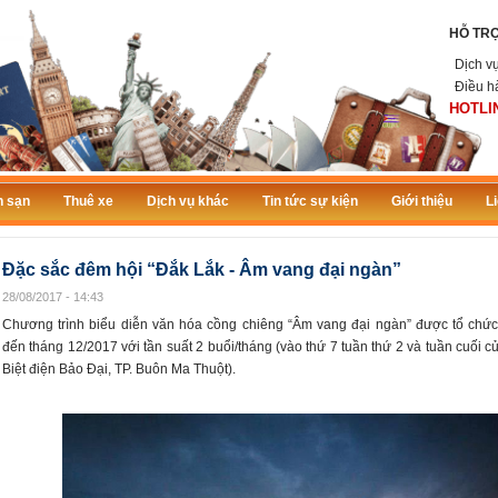
HỖ TR
Dịch v
Điều h
HOTLIN
 sạn
Thuê xe
Dịch vụ khác
Tin tức sự kiện
Giới thiệu
L
Đặc sắc đêm hội “Đắk Lắk - Âm vang đại ngàn”
28/08/2017 - 14:43
Chương trình biểu diễn văn hóa cồng chiêng “Âm vang đại ngàn” được tổ chức
đến tháng 12/2017 với tần suất 2 buổi/tháng (vào thứ 7 tuần thứ 2 và tuần cuối củ
Biệt điện Bảo Đại, TP. Buôn Ma Thuột).