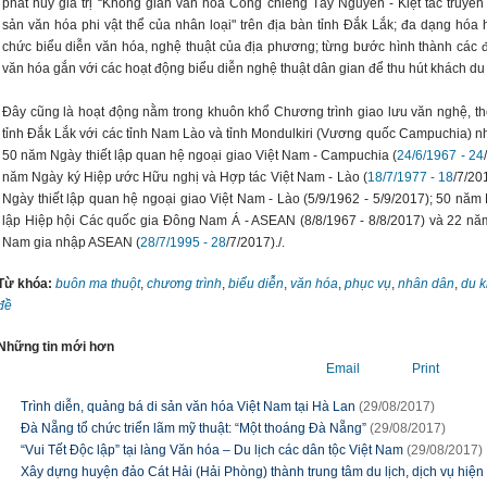
phát huy giá trị “Không gian văn hóa Cồng chiêng Tây Nguyên - Kiệt tác truyền
sản văn hóa phi vật thể của nhân loại" trên địa bàn tỉnh Đắk Lắk; đa dạng hóa h
chức biểu diễn văn hóa, nghệ thuật của địa phương; từng bước hình thành các đ
văn hóa gắn với các hoạt động biểu diễn nghệ thuật dân gian để thu hút khách du 
Đây cũng là hoạt động nằm trong khuôn khổ Chương trình giao lưu văn nghệ, th
tỉnh Đắk Lắk với các tỉnh Nam Lào và tỉnh Mondulkiri (Vương quốc Campuchia) n
50 năm Ngày thiết lập quan hệ ngoại giao Việt Nam - Campuchia (
24/6/1967 - 24
năm Ngày ký Hiệp ước Hữu nghị và Hợp tác Việt Nam - Lào (
18/7/1977 - 18
/7/20
Ngày thiết lập quan hệ ngoại giao Việt Nam - Lào (5/9/1962 - 5/9/2017); 50 năm
lập Hiệp hội Các quốc gia Đông Nam Á - ASEAN (8/8/1967 - 8/8/2017) và 22 nă
Nam gia nhập ASEAN (
28/7/1995 - 28
/7/2017)./.
Từ khóa:
buôn ma thuột
,
chương trình
,
biểu diễn
,
văn hóa
,
phục vụ
,
nhân dân
,
du 
đề
Những tin mới hơn
Email
Print
Trình diễn, quảng bá di sản văn hóa Việt Nam tại Hà Lan
(29/08/2017)
Đà Nẵng tổ chức triển lãm mỹ thuật: “Một thoáng Đà Nẵng”
(29/08/2017)
“Vui Tết Độc lập” tại làng Văn hóa – Du lịch các dân tộc Việt Nam
(29/08/2017)
Xây dựng huyện đảo Cát Hải (Hải Phòng) thành trung tâm du lịch, dịch vụ hiện