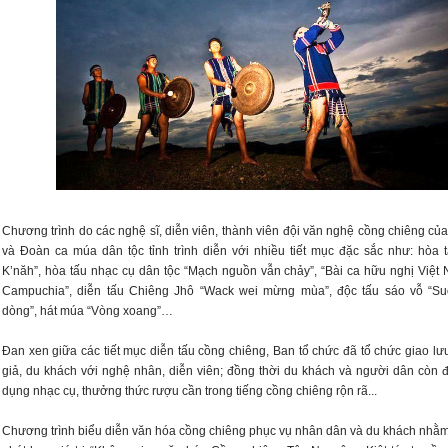
Chương trình do các nghệ sĩ, diễn viên, thành viên đội văn nghệ cồng chiêng của
và Đoàn ca múa dân tộc tỉnh trình diễn với nhiều tiết mục đặc sắc như: hòa 
K’năh”, hòa tấu nhạc cụ dân tộc “Mạch nguồn vẫn chảy”, “Bài ca hữu nghị Việt 
Campuchia”, diễn tấu Chiêng Jhô “Wack wei mừng mùa”, độc tấu sáo vỗ “Su
dòng”, hát múa “Vòng xoang”…
Đan xen giữa các tiết mục diễn tấu cồng chiêng, Ban tổ chức đã tổ chức giao lư
giả, du khách với nghệ nhân, diễn viên; đồng thời du khách và người dân còn 
dụng nhạc cụ, thưởng thức rượu cần trong tiếng cồng chiêng rộn rã...
Chương trình biểu diễn văn hóa cồng chiêng phục vụ nhân dân và du khách nhằm