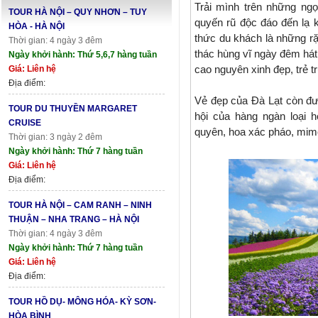
Trải mình trên những ng
TOUR HÀ NỘI – QUY NHƠN – TUY
quyến rũ độc đáo đến lạ 
HÒA - HÀ NỘI
thức du khách là những rặ
Thời gian: 4 ngày 3 đêm
thác hùng vĩ ngày đêm hát
Ngày khởi hành: Thứ 5,6,7 hàng tuần
cao nguyên xinh đẹp, trẻ t
Giá: Liên hệ
Địa điểm:
Vẻ đẹp của Đà Lạt còn đư
TOUR DU THUYỀN MARGARET
hội của hàng ngàn loại h
CRUISE
quyên, hoa xác pháo, mimô
Thời gian: 3 ngày 2 đêm
Ngày khởi hành: Thứ 7 hàng tuần
Giá: Liên hệ
Địa điểm:
TOUR HÀ NỘI – CAM RANH – NINH
THUẬN – NHA TRANG – HÀ NỘI
Thời gian: 4 ngày 3 đêm
Ngày khởi hành: Thứ 7 hàng tuần
Giá: Liên hệ
Địa điểm:
TOUR HỒ DỤ- MÔNG HÓA- KỲ SƠN-
HÒA BÌNH