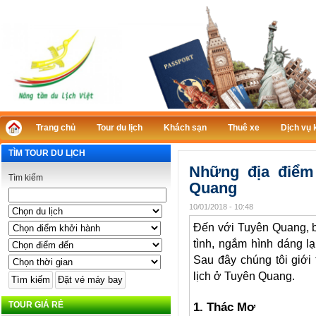
Trang chủ
Tour du lịch
Khách sạn
Thuê xe
Dịch vụ 
TÌM TOUR DU LỊCH
Những địa điểm
Tìm kiếm
Quang
10/01/2018 - 10:48
Đến với Tuyên Quang, 
tình, ngắm hình dáng l
Sau đây chúng tôi giới
lịch ở Tuyên Quang.
TOUR GIÁ RẺ
1. Thác Mơ