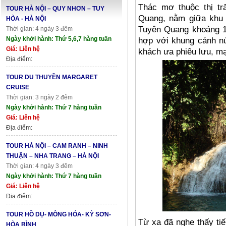
Thác mơ thuộc thị t
TOUR HÀ NỘI – QUY NHƠN – TUY
Quang, nằm giữa khu b
HÒA - HÀ NỘI
Tuyên Quang khoảng 1
Thời gian: 4 ngày 3 đêm
Ngày khởi hành: Thứ 5,6,7 hàng tuần
hợp với khung cảnh nú
Giá: Liên hệ
khách ưa phiêu lưu, m
Địa điểm:
TOUR DU THUYỀN MARGARET
CRUISE
Thời gian: 3 ngày 2 đêm
Ngày khởi hành: Thứ 7 hàng tuần
Giá: Liên hệ
Địa điểm:
TOUR HÀ NỘI – CAM RANH – NINH
THUẬN – NHA TRANG – HÀ NỘI
Thời gian: 4 ngày 3 đêm
Ngày khởi hành: Thứ 7 hàng tuần
Giá: Liên hệ
Địa điểm:
TOUR HỒ DỤ- MÔNG HÓA- KỲ SƠN-
Từ xa đã nghe thấy ti
HÒA BÌNH