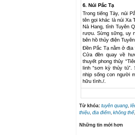
6. Núi Pắc Tạ
Trong tiếng Tày, núi P
tên gọi khác là núi Xa 
Nà Hang, tỉnh Tuyên Q
rượu. Sừng sững, uy n
bên hồ thủy điện Tuyê
Đền Pắc Tạ nằm ở địa 
Cửa đền quay về hư
thuyết phong thủy “Ti
linh “sơn kỳ thủy tú”.
nhịp sống con người 
hữu tình./.
Từ khóa:
tuyên quang
,
lê
thiệu
,
địa điểm
,
không thể
Những tin mới hơn