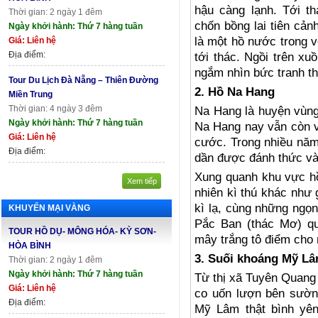
hậu càng lạnh. Tới 
Thời gian: 2 ngày 1 đêm
chốn bồng lai tiên cả
Ngày khởi hành: Thứ 7 hàng tuần
là một hồ nước trong 
Giá: Liên hệ
Địa điểm:
tới thác. Ngồi trên xu
ngắm nhìn bức tranh th
Tour Du Lịch Đà Nẵng – Thiên Đường
2. Hồ Na Hang
Miền Trung
Thời gian: 4 ngày 3 đêm
Na Hang là huyện vùng
Ngày khởi hành: Thứ 7 hàng tuần
Na Hang nay vẫn còn 
Giá: Liên hệ
cước. Trong nhiều năm
Địa điểm:
dần được đánh thức và 
Xung quanh khu vực hồ
Xem tiếp
nhiên kì thú khác như 
kì lạ, cùng những ngọn
KHUYẾN MẠI VÀNG
Pắc Ban (thác Mơ) qu
TOUR HỒ DỤ- MÔNG HÓA- KỲ SƠN-
mây trắng tô điểm cho
HÒA BÌNH
3. Suối khoáng Mỹ L
Thời gian: 2 ngày 1 đêm
Ngày khởi hành: Thứ 7 hàng tuần
Từ thị xã Tuyên Quang
Giá: Liên hệ
co uốn lượn bên sườn
Địa điểm:
Mỹ Lâm thật bình yê