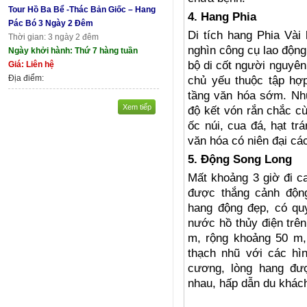
Tour Hồ Ba Bể -Thác Bản Giốc – Hang
4. Hang Phia
Pác Bó 3 Ngày 2 Đêm
Di tích hang Phia Vài 
Thời gian: 3 ngày 2 đêm
nghìn công cụ lao động
Ngày khởi hành: Thứ 7 hàng tuần
bộ di cốt người nguyên
Giá: Liên hệ
Địa điểm:
chủ yếu thuộc tập hợp
tầng văn hóa sớm. Nhữ
Xem tiếp
độ kết vón rắn chắc cù
ốc núi, cua đá, hạt tr
văn hóa có niên đại c
5. Động Song Long
Mất khoảng 3 giờ đi c
được thắng cảnh độn
hang động đẹp, có q
nước hồ thủy điện trê
m, rộng khoảng 50 m, 
thạch nhũ với các hì
cương, lòng hang đượ
nhau, hấp dẫn du khác