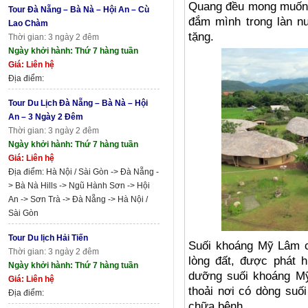
Quang đều mong muốn 
Tour Đà Nẵng – Bà Nà – Hội An – Cù
đắm mình trong làn nư
Lao Chàm
tặng.
Thời gian: 3 ngày 2 đêm
Ngày khởi hành: Thứ 7 hàng tuần
Giá: Liên hệ
Địa điểm:
Tour Du Lịch Đà Nẵng – Bà Nà – Hội
An – 3 Ngày 2 Đêm
Thời gian: 3 ngày 2 đêm
Ngày khởi hành: Thứ 7 hàng tuần
Giá: Liên hệ
Địa điểm: Hà Nội / Sài Gòn -> Đà Nẵng -
> Bà Nà Hills -> Ngũ Hành Sơn -> Hội
An -> Sơn Trà -> Đà Nẵng -> Hà Nội /
Sài Gòn
Tour Du lịch Hải Tiến
Suối khoáng Mỹ Lâm 
Thời gian: 3 ngày 2 đêm
lòng đất, được phát h
Ngày khởi hành: Thứ 7 hàng tuần
dưỡng suối khoáng Mỹ
Giá: Liên hệ
thoải nơi có dòng suố
Địa điểm:
chữa bệnh.