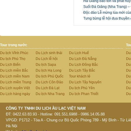
Hà Giang bảo tồn và phát hu
Suối Đá Giăng (Nha Trang) – 
Độc đáo Lễ mừng lúa mới củ
Tưng bừng lễ hội đua thuyền 
Tour trong nước
To
Du lịch Vĩnh Phúc
Du Lịch sinh thái
Du Lịch Huế
Du
Du lịch Phú Thọ
Du Lịch lễ hội
Du Lịch Đà Nẵng
Du
Du Lịch Biển
Du lịch Sapa
Du Lịch Đông Bắc
Du
Du Lịch miền Bắc
Du lịch Hạ Long
Du Lịch Tây Bắc
Du 
Du Lịch miền Nam
Du lịch Phú Quốc
Tour khách lẻ
Du
Du Lịch miền Trung
Du Lịch Côn Đảo
Du Lịch Tây Nguyên
Du
Du Lịch xuyên Việt
Du Lịch Đà Lạt
Du lịch Phú Yên
Du
Du Lịch hàng ngày
Du lịch Nha Trang
Du lịch Phan Thiết
Du
CÔNG TY TNHH DU LỊCH ÂU LẠC VIỆT NAM
ĐT: 0422.63.83.93 - Hotline: 091.551.6988 - 0986.14.05.88
VPGD: P1712 - Tòa A - Chung cư Bộ Quốc Phòng 789 - Mỹ Đình - Từ Liê
Hà Nội