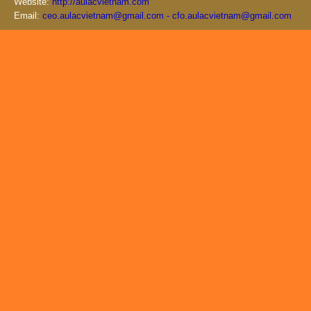
Website:
http://aulacvietnam.com
Email:
ceo.aulacvietnam@gmail.com - cfo.aulacvietnam@gmail.com