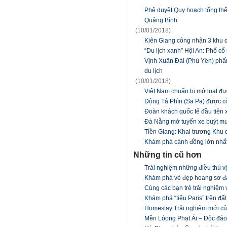
Phê duyệt Quy hoạch tổng thể 
Quảng Bình
(10/01/2018)
Kiên Giang công nhận 3 khu d
“Du lịch xanh” Hội An: Phố cổ
Vịnh Xuân Đài (Phú Yên) phấ
du lịch
(10/01/2018)
Việt Nam chuẩn bị mở loạt đ
Động Tả Phìn (Sa Pa) được cô
Đoàn khách quốc tế đầu tiên
Đà Nẵng mở tuyến xe buýt mui
Tiền Giang: Khai trương Khu 
Khám phá cánh đồng lớn nhấ
Những tin cũ hơn
Trải nghiệm những điều thú v
Khám phá vẻ đẹp hoang sơ đ
Cùng các bạn trẻ trải nghiệm 
Khám phá “tiểu Paris” trên đất
Homestay Trải nghiệm mới c
Mền Lóong Phạt Ái – Độc đáo