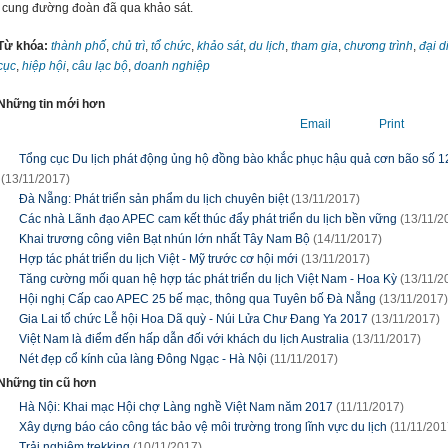
cung đường đoàn đã qua khảo sát.
Từ khóa:
thành phố
,
chủ trì
,
tổ chức
,
khảo sát
,
du lịch
,
tham gia
,
chương trình
,
đại d
cục
,
hiệp hội
,
câu lạc bộ
,
doanh nghiệp
Những tin mới hơn
Email
Print
Tổng cục Du lịch phát động ủng hộ đồng bào khắc phục hậu quả cơn bão số 1
(13/11/2017)
Đà Nẵng: Phát triển sản phẩm du lịch chuyên biệt
(13/11/2017)
Các nhà Lãnh đạo APEC cam kết thúc đẩy phát triển du lịch bền vững
(13/11/2
Khai trương công viên Bạt nhún lớn nhất Tây Nam Bộ
(14/11/2017)
Hợp tác phát triển du lịch Việt - Mỹ trước cơ hội mới
(13/11/2017)
Tăng cường mối quan hệ hợp tác phát triển du lịch Việt Nam - Hoa Kỳ
(13/11/2
Hội nghị Cấp cao APEC 25 bế mạc, thông qua Tuyên bố Đà Nẵng
(13/11/2017)
Gia Lai tổ chức Lễ hội Hoa Dã quỳ - Núi Lửa Chư Đang Ya 2017
(13/11/2017)
Việt Nam là điểm đến hấp dẫn đối với khách du lịch Australia
(13/11/2017)
Nét đẹp cổ kính của làng Đông Ngạc - Hà Nội
(11/11/2017)
Những tin cũ hơn
Hà Nội: Khai mạc Hội chợ Làng nghề Việt Nam năm 2017
(11/11/2017)
Xây dựng báo cáo công tác bảo vệ môi trường trong lĩnh vực du lịch
(11/11/201
Trải nghiệm trekking
(10/11/2017)