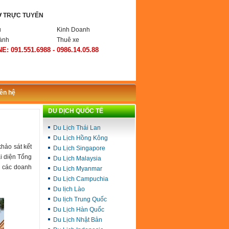
Ợ TRỰC TUYẾN
ụ
Kinh Doanh
ành
Thuê xe
E: 091.551.6988 - 0986.14.05.88
iên hệ
DU DỊCH QUỐC TẾ
Du Lịch Thái Lan
Du Lịch Hồng Kông
hảo sát kết
Du Lịch Singapore
i diện Tổng
Du Lịch Malaysia
à các doanh
Du Lịch Myanmar
Du Lịch Campuchia
Du lịch Lào
Du lịch Trung Quốc
Du Lịch Hàn Quốc
Du Lịch Nhật Bản