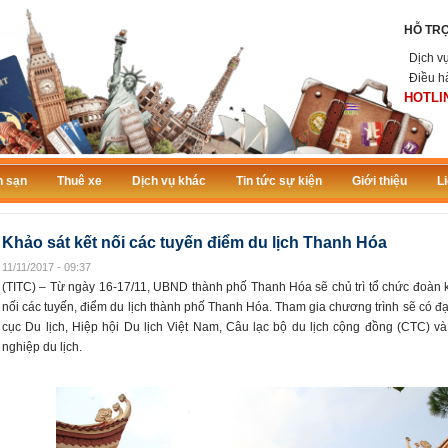
HỖ TR
Dịch v
Điều h
HOTLIN
 sạn
Thuê xe
Dịch vụ khác
Tin tức sự kiện
Giới thiệu
L
Khảo sát kết nối các tuyến điểm du lịch Thanh Hóa
11/11/2017 - 09:37
(TITC) – Từ ngày 16-17/11, UBND thành phố Thanh Hóa sẽ chủ trì tổ chức đoàn k
nối các tuyến, điểm du lịch thành phố Thanh Hóa. Tham gia chương trình sẽ có đạ
cục Du lịch, Hiệp hội Du lịch Việt Nam, Câu lạc bộ du lịch cộng đồng (CTC) v
nghiệp du lịch.