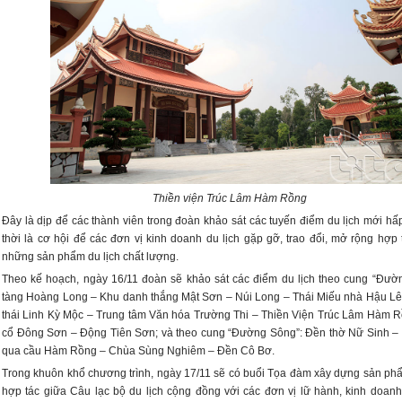
Thiền viện Trúc Lâm Hàm Rồng
Đây là dịp để các thành viên trong đoàn khảo sát các tuyến điểm du lịch mới hấ
thời là cơ hội để các đơn vị kinh doanh du lịch gặp gỡ, trao đổi, mở rộng hợp 
những sản phẩm du lịch chất lượng.
Theo kế hoạch, ngày 16/11 đoàn sẽ khảo sát các điểm du lịch theo cung “Đườ
tàng Hoàng Long – Khu danh thắng Mật Sơn – Núi Long – Thái Miếu nhà Hậu Lê
thái Linh Kỳ Mộc – Trung tâm Văn hóa Trường Thi – Thiền Viện Trúc Lâm Hàm 
cổ Đông Sơn – Động Tiên Sơn; và theo cung “Đường Sông”: Đền thờ Nữ Sinh –
qua cầu Hàm Rồng – Chùa Sùng Nghiêm – Đền Cô Bơ.
Trong khuôn khổ chương trình, ngày 17/11 sẽ có buổi Tọa đàm xây dựng sản phẩ
hợp tác giữa Câu lạc bộ du lịch cộng đồng với các đơn vị lữ hành, kinh doanh 