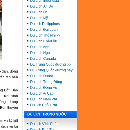
Du Lịch Indonesia
Du Lịch Ấn Độ
Du Lịch Úc
Du Lịch Mỹ
Du lịch Philippines
Du Lịch Đài Loan
Du Lịch Thổ Nhĩ kỳ
Du Lịch Châu Âu
Du Lịch Anh
Du Lịch Nga
Du Lịch Canada
DL Trung Quốc đường bộ
DL Trung Quốc đường bay
p dẫn, đồng
Du Lịch Dubai
tác tạo nên
Du Lịch Trung Đông
Du Lịch Đông Âu
ng Bộ”: Bảo
Du Lịch Ai Cập
 – Khu sinh
Du Lịch Nam Phi
Rồng – Làng
Du lịch Châu Phi
 Bến thuyền
DU LỊCH TRONG NƯỚC
m và ký kết
Du lịch Vĩnh Phúc
dịch vụ tại
Du lịch Phú Thọ