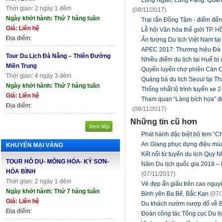
Thời gian: 2 ngày 1 đêm
(08/11/2017)
Ngày khởi hành: Thứ 7 hàng tuần
Trại rắn Đồng Tâm - điểm đến
Giá: Liên hệ
Lễ hội Văn hóa thế giới TP. 
Địa điểm:
Ấn tượng Du lịch Việt Nam tạ
APEC 2017: Thương hiệu Đà N
Tour Du Lịch Đà Nẵng – Thiên Đường
Nhiều điểm du lịch tại Huế b
Miền Trung
Quyến luyến chợ phiên Cán 
Thời gian: 4 ngày 3 đêm
Quảng bá du lịch Seoul tại T
Ngày khởi hành: Thứ 7 hàng tuần
Thống nhất lộ trình tuyến xe 2
Giá: Liên hệ
Tham quan “Làng bích họa” đ
Địa điểm:
(08/11/2017)
Những tin cũ hơn
Xem tiếp
Phát hành đặc biệt bộ tem 
An Giang phục dựng điệu múa
KHUYẾN MẠI VÀNG
Kết nối từ tuyến du lịch Quy
TOUR HỒ DỤ- MÔNG HÓA- KỲ SƠN-
Năm Du lịch quốc gia 2018 – 
HÒA BÌNH
(07/11/2017)
Thời gian: 2 ngày 1 đêm
Vẻ đẹp ẩn giấu trên cao ngu
Ngày khởi hành: Thứ 7 hàng tuần
Bình yên Ba Bể, Bắc Kạn
(07/
Giá: Liên hệ
Du khách nườm nượp đổ về B
Địa điểm:
Đoàn công tác Tổng cục Du lịch