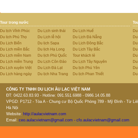
Tour trong nước
To
Du lịch Vĩnh Phúc
Du Lịch sinh thái
Du Lịch Huế
Du
Du lịch Phú Thọ
Du Lịch lễ hội
Du Lịch Đà Nẵng
Du
Du Lịch Biển
Du lịch Sapa
Du Lịch Đông Bắc
Du
Du Lịch miền Bắc
Du lịch Hạ Long
Du Lịch Tây Bắc
Du 
Du Lịch miền Nam
Du lịch Phú Quốc
Tour khách lẻ
Du
Du Lịch miền Trung
Du Lịch Côn Đảo
Du Lịch Tây Nguyên
Du
Du Lịch xuyên Việt
Du Lịch Đà Lạt
Du lịch Phú Yên
Du
Du Lịch hàng ngày
Du lịch Nha Trang
Du lịch Phan Thiết
Du
CÔNG TY TNHH DU LỊCH ÂU LẠC VIỆT NAM
ĐT: 0422.63.83.93 - Hotline: 091.551.6988 - 0986.14.05.88
VPGD: P1712 - Tòa A - Chung cư Bộ Quốc Phòng 789 - Mỹ Đình - Từ Liê
Hà Nội
Website:
http://aulacvietnam.com
Email:
ceo.aulacvietnam@gmail.com - cfo.aulacvietnam@gmail.com