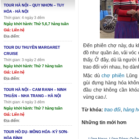
TOUR HÀ NỘI – QUY NHƠN – TUY
HÒA - HÀ NỘI
Thời gian: 4 ngày 3 đêm
Ngày khởi hành: Thứ 5,6,7 hàng tuần
Giá: Liên hệ
Địa điểm:
Đến phiên chợ này, du k
TOUR DU THUYỀN MARGARET
đồ như quần áo, vải vóc 
CRUISE
thấy. Ở đây, dù là người
Thời gian: 3 ngày 2 đêm
Ngày khởi hành: Thứ 7 hàng tuần
trao đổi với nhau, họ dà
Giá: Liên hệ
Mặc dù
chợ phiên
Lũng 
Địa điểm:
gùi đựng hàng hóa khôn
đầu chợ không cần khóa
TOUR HÀ NỘI – CAM RANH – NINH
THUẬN – NHA TRANG – HÀ NỘI
vùng cao./.
Thời gian: 4 ngày 3 đêm
Ngày khởi hành: Thứ 7 hàng tuần
Từ khóa:
trao đổi
,
hàng h
Giá: Liên hệ
Địa điểm:
Những tin mới hơn
TOUR HỒ DỤ- MÔNG HÓA- KỲ SƠN-
HÒA BÌNH
Lũng Ngao, Lũng Pảng: Quần t