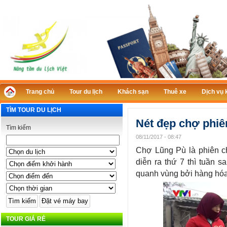
Trang chủ
Tour du lịch
Khách sạn
Thuê xe
Dịch vụ 
TÌM TOUR DU LỊCH
Nét đẹp chợ phiê
Tìm kiếm
08/11/2017 - 08:47
Chợ Lũng Pù là phiên ch
diễn ra thứ 7 thì tuần 
quanh vùng bởi hàng hóa
TOUR GIÁ RẺ