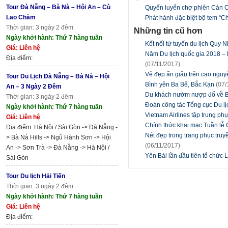
Tour Đà Nẵng – Bà Nà – Hội An – Cù
Quyến luyến chợ phiên Cán 
Lao Chàm
Phát hành đặc biệt bộ tem 
Thời gian: 3 ngày 2 đêm
Những tin cũ hơn
Ngày khởi hành: Thứ 7 hàng tuần
Kết nối từ tuyến du lịch Quy
Giá: Liên hệ
Năm Du lịch quốc gia 2018 – 
Địa điểm:
(07/11/2017)
Vẻ đẹp ẩn giấu trên cao ngu
Tour Du Lịch Đà Nẵng – Bà Nà – Hội
Bình yên Ba Bể, Bắc Kạn
(07/
An – 3 Ngày 2 Đêm
Du khách nườm nượp đổ về B
Thời gian: 3 ngày 2 đêm
Đoàn công tác Tổng cục Du lịch
Ngày khởi hành: Thứ 7 hàng tuần
Vietnam Airlines tập trung ph
Giá: Liên hệ
Chính thức khai mạc Tuần l
Địa điểm: Hà Nội / Sài Gòn -> Đà Nẵng -
Nét đẹp trong trang phục tr
> Bà Nà Hills -> Ngũ Hành Sơn -> Hội
(06/11/2017)
An -> Sơn Trà -> Đà Nẵng -> Hà Nội /
Yên Bái lần đầu tiên tổ chức 
Sài Gòn
Tour Du lịch Hải Tiến
Thời gian: 3 ngày 2 đêm
Ngày khởi hành: Thứ 7 hàng tuần
Giá: Liên hệ
Địa điểm: