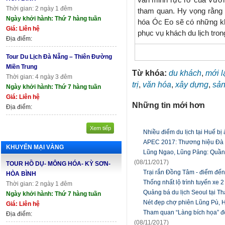
Thời gian: 2 ngày 1 đêm
tham quan. Hy vọng rằng 
Ngày khởi hành: Thứ 7 hàng tuần
hóa Óc Eo sẽ có những kh
Giá: Liên hệ
phục vụ khách du lịch trong 
Địa điểm:
Tour Du Lịch Đà Nẵng – Thiên Đường
Miền Trung
Từ khóa:
du khách
,
mới l
Thời gian: 4 ngày 3 đêm
trị
,
văn hóa
,
xây dựng
,
sả
Ngày khởi hành: Thứ 7 hàng tuần
Giá: Liên hệ
Những tin mới hơn
Địa điểm:
Xem tiếp
Nhiều điểm du lịch tại Huế b
APEC 2017: Thương hiệu Đà N
KHUYẾN MẠI VÀNG
Lũng Ngao, Lũng Pảng: Quần t
(08/11/2017)
TOUR HỒ DỤ- MÔNG HÓA- KỲ SƠN-
Trại rắn Đồng Tâm - điểm đến
HÒA BÌNH
Thống nhất lộ trình tuyến xe 2
Thời gian: 2 ngày 1 đêm
Quảng bá du lịch Seoul tại T
Ngày khởi hành: Thứ 7 hàng tuần
Nét đẹp chợ phiên Lũng Pù, 
Giá: Liên hệ
Tham quan “Làng bích họa” đ
Địa điểm:
(08/11/2017)