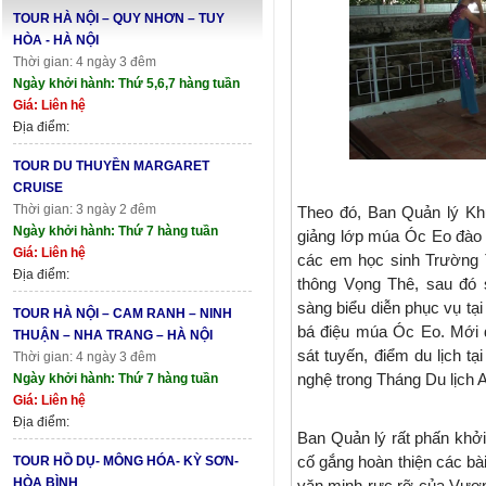
TOUR HÀ NỘI – QUY NHƠN – TUY
HÒA - HÀ NỘI
Thời gian: 4 ngày 3 đêm
Ngày khởi hành: Thứ 5,6,7 hàng tuần
Giá: Liên hệ
Địa điểm:
TOUR DU THUYỀN MARGARET
CRUISE
Thời gian: 3 ngày 2 đêm
Theo đó, Ban Quản lý Kh
Ngày khởi hành: Thứ 7 hàng tuần
giảng lớp múa Óc Eo đào 
Giá: Liên hệ
các em học sinh Trường
Địa điểm:
thông Vọng Thê, sau đó
sàng biểu diễn phục vụ t
TOUR HÀ NỘI – CAM RANH – NINH
bá điệu múa Óc Eo. Mới 
THUẬN – NHA TRANG – HÀ NỘI
sát tuyến, điểm du lịch t
Thời gian: 4 ngày 3 đêm
nghệ trong Tháng Du lịch 
Ngày khởi hành: Thứ 7 hàng tuần
Giá: Liên hệ
Địa điểm:
Ban Quản lý rất phấn khở
cố gắng hoàn thiện các bà
TOUR HỒ DỤ- MÔNG HÓA- KỲ SƠN-
HÒA BÌNH
văn minh rực rỡ của Vươ