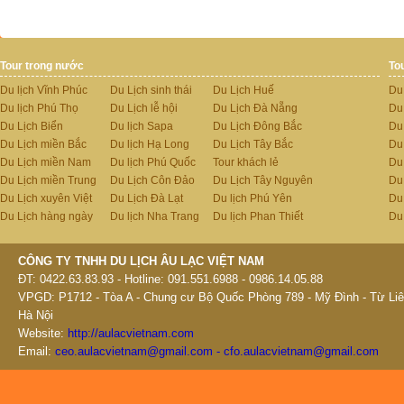
Tour trong nước
To
Du lịch Vĩnh Phúc
Du Lịch sinh thái
Du Lịch Huế
Du
Du lịch Phú Thọ
Du Lịch lễ hội
Du Lịch Đà Nẵng
Du
Du Lịch Biển
Du lịch Sapa
Du Lịch Đông Bắc
Du
Du Lịch miền Bắc
Du lịch Hạ Long
Du Lịch Tây Bắc
Du 
Du Lịch miền Nam
Du lịch Phú Quốc
Tour khách lẻ
Du
Du Lịch miền Trung
Du Lịch Côn Đảo
Du Lịch Tây Nguyên
Du
Du Lịch xuyên Việt
Du Lịch Đà Lạt
Du lịch Phú Yên
Du
Du Lịch hàng ngày
Du lịch Nha Trang
Du lịch Phan Thiết
Du
CÔNG TY TNHH DU LỊCH ÂU LẠC VIỆT NAM
ĐT: 0422.63.83.93 - Hotline: 091.551.6988 - 0986.14.05.88
VPGD: P1712 - Tòa A - Chung cư Bộ Quốc Phòng 789 - Mỹ Đình - Từ Liê
Hà Nội
Website:
http://aulacvietnam.com
Email:
ceo.aulacvietnam@gmail.com - cfo.aulacvietnam@gmail.com