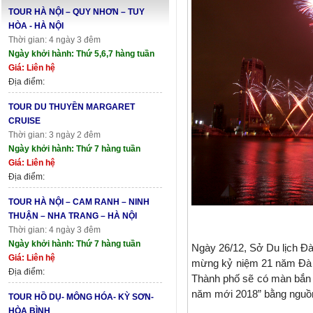
TOUR HÀ NỘI – QUY NHƠN – TUY
HÒA - HÀ NỘI
Thời gian: 4 ngày 3 đêm
Ngày khởi hành: Thứ 5,6,7 hàng tuần
Giá: Liên hệ
Địa điểm:
TOUR DU THUYỀN MARGARET
CRUISE
Thời gian: 3 ngày 2 đêm
Ngày khởi hành: Thứ 7 hàng tuần
Giá: Liên hệ
Địa điểm:
TOUR HÀ NỘI – CAM RANH – NINH
THUẬN – NHA TRANG – HÀ NỘI
Thời gian: 4 ngày 3 đêm
Ngày khởi hành: Thứ 7 hàng tuần
Ngày 26/12, Sở Du lịch Đà
Giá: Liên hệ
mừng kỷ niệm 21 năm Đà N
Địa điểm:
Thành phố sẽ có màn bắn 
năm mới 2018” bằng nguồn 
TOUR HỒ DỤ- MÔNG HÓA- KỲ SƠN-
HÒA BÌNH