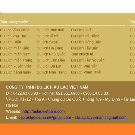
Tour trong nước
To
Du lịch Vĩnh Phúc
Du Lịch sinh thái
Du Lịch Huế
Du
Du lịch Phú Thọ
Du Lịch lễ hội
Du Lịch Đà Nẵng
Du
Du Lịch Biển
Du lịch Sapa
Du Lịch Đông Bắc
Du
Du Lịch miền Bắc
Du lịch Hạ Long
Du Lịch Tây Bắc
Du 
Du Lịch miền Nam
Du lịch Phú Quốc
Tour khách lẻ
Du
Du Lịch miền Trung
Du Lịch Côn Đảo
Du Lịch Tây Nguyên
Du
Du Lịch xuyên Việt
Du Lịch Đà Lạt
Du lịch Phú Yên
Du
Du Lịch hàng ngày
Du lịch Nha Trang
Du lịch Phan Thiết
Du
CÔNG TY TNHH DU LỊCH ÂU LẠC VIỆT NAM
ĐT: 0422.63.83.93 - Hotline: 091.551.6988 - 0986.14.05.88
VPGD: P1712 - Tòa A - Chung cư Bộ Quốc Phòng 789 - Mỹ Đình - Từ Liê
Hà Nội
Website:
http://aulacvietnam.com
Email:
ceo.aulacvietnam@gmail.com - cfo.aulacvietnam@gmail.com