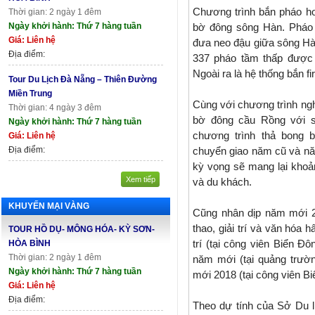
Chương trình bắn pháo hoa
Thời gian: 2 ngày 1 đêm
Ngày khởi hành: Thứ 7 hàng tuần
bờ đông sông Hàn. Pháo 
Giá: Liên hệ
đưa neo đậu giữa sông Hà
Địa điểm:
337 pháo tầm thấp được b
Ngoài ra là hệ thống bắn f
Tour Du Lịch Đà Nẵng – Thiên Đường
Miền Trung
Cùng với chương trình nghệ
Thời gian: 4 ngày 3 đêm
bờ đông cầu Rồng với s
Ngày khởi hành: Thứ 7 hàng tuần
chương trình thả bong 
Giá: Liên hệ
Địa điểm:
chuyển giao năm cũ và 
kỳ vọng sẽ mang lại khoả
Xem tiếp
và du khách.
KHUYẾN MẠI VÀNG
Cũng nhân dịp năm mới 20
thao, giải trí và văn hóa 
TOUR HỒ DỤ- MÔNG HÓA- KỲ SƠN-
trí (tại công viên Biển Đ
HÒA BÌNH
Thời gian: 2 ngày 1 đêm
năm mới (tại quảng trườn
Ngày khởi hành: Thứ 7 hàng tuần
mới 2018 (tại công viên Bi
Giá: Liên hệ
Địa điểm:
Theo dự tính của Sở Du l