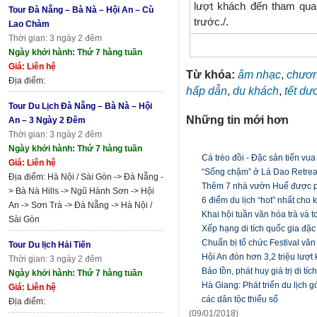
lượt khách đến tham qua
Tour Đà Nẵng – Bà Nà – Hội An – Cù
trước./.
Lao Chàm
Thời gian: 3 ngày 2 đêm
Ngày khởi hành: Thứ 7 hàng tuần
Giá: Liên hệ
Từ khóa:
âm nhạc
,
chươn
Địa điểm:
hấp dẫn
,
du khách
,
tết dư
Tour Du Lịch Đà Nẵng – Bà Nà – Hội
Những tin mới hơn
An – 3 Ngày 2 Đêm
Thời gian: 3 ngày 2 đêm
Ngày khởi hành: Thứ 7 hàng tuần
Cá trèo đồi - Đặc sản tiến vu
Giá: Liên hệ
“Sống chậm” ở Lá Dao Retrea
Địa điểm: Hà Nội / Sài Gòn -> Đà Nẵng -
Thêm 7 nhà vườn Huế được phê
> Bà Nà Hills -> Ngũ Hành Sơn -> Hội
6 điểm du lịch “hot” nhất cho 
An -> Sơn Trà -> Đà Nẵng -> Hà Nội /
Khai hội tuần văn hóa trà và 
Sài Gòn
Xếp hạng di tích quốc gia đặc b
Chuẩn bị tổ chức Festival vă
Tour Du lịch Hải Tiến
Hội An đón hơn 3,2 triệu lượt
Thời gian: 3 ngày 2 đêm
Bảo tồn, phát huy giá trị di tí
Ngày khởi hành: Thứ 7 hàng tuần
Hà Giang: Phát triển du lịch
Giá: Liên hệ
các dân tộc thiểu số ​
Địa điểm:
(09/01/2018)