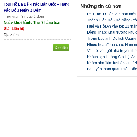
Tour Hồ Ba Bể -Thác Bản Giốc – Hang
Những tin cũ hơn
Pác Bó 3 Ngày 2 Đêm
Phú Thọ: Di sản văn hóa mở h
Thời gian: 3 ngày 2 đêm
Thành Điện Hải (Đà Nẵng) trở 
Ngày khởi hành: Thứ 7 hàng tuần
Huế và Hội An vào top 12 th
Giá: Liên hệ
Đồng Tháp: Khai trương khu
Địa điểm:
Trưng bày ảnh Du lịch Quản
Nhiều hoạt động chào Năm mới
Xem tiếp
Vài nét về ngôi nhà truyền t
Khách sạn Hoàng Gia Hội An
Khám phá “kim tự tháp kính”
Ba tuyến tham quan miền Bắc