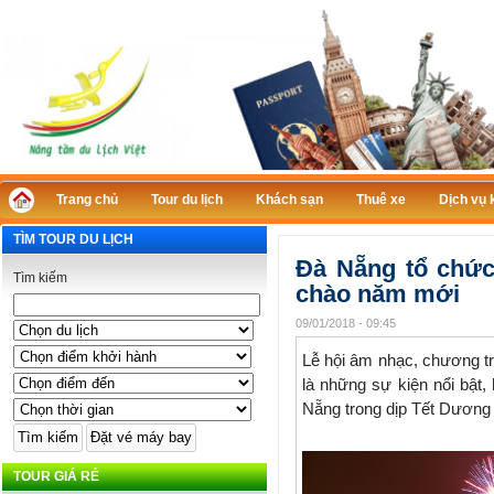
Trang chủ
Tour du lịch
Khách sạn
Thuê xe
Dịch vụ 
TÌM TOUR DU LỊCH
Đà Nẵng tổ chức
Tìm kiếm
chào năm mới
09/01/2018 - 09:45
Lễ hội âm nhạc, chương t
là những sự kiện nổi bật
Nẵng trong dịp Tết Dương 
TOUR GIÁ RẺ