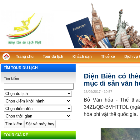
Trang chủ
Tour du lịch
Khách sạn
Thuê xe
Dịch vụ 
TÌM TOUR DU LỊCH
Điện Biên có th
Tìm kiếm
mục di sản văn hó
18/09/2017 - 10:57
Bộ Văn hóa - Thể tha
3421/QĐ-BVHTTDL (ngày 
hóa phi vật thể quốc gia.
TOUR GIÁ RẺ