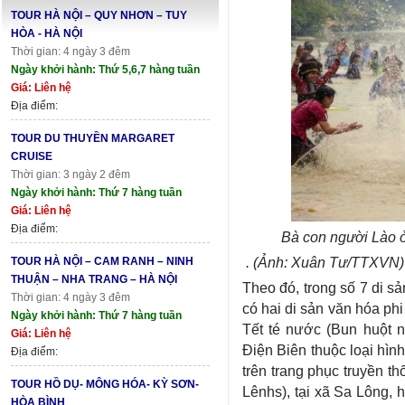
TOUR HÀ NỘI – QUY NHƠN – TUY
HÒA - HÀ NỘI
Thời gian: 4 ngày 3 đêm
Ngày khởi hành: Thứ 5,6,7 hàng tuần
Giá: Liên hệ
Địa điểm:
TOUR DU THUYỀN MARGARET
CRUISE
Thời gian: 3 ngày 2 đêm
Ngày khởi hành: Thứ 7 hàng tuần
Giá: Liên hệ
Địa điểm:
Bà con người Lào ở
. (Ảnh: Xuân Tư/TTXVN)
TOUR HÀ NỘI – CAM RANH – NINH
THUẬN – NHA TRANG – HÀ NỘI
Theo đó, trong số 7 di s
Thời gian: 4 ngày 3 đêm
có hai di sản văn hóa phi
Ngày khởi hành: Thứ 7 hàng tuần
Tết té nước (Bun huột 
Giá: Liên hệ
Điện Biên thuộc loại hình
Địa điểm:
trên trang phục truyền 
TOUR HỒ DỤ- MÔNG HÓA- KỲ SƠN-
Lênhs), tại xã Sa Lông, 
HÒA BÌNH