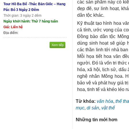
các sản phẩm này có kiể
Tour Hồ Ba Bể -Thác Bản Giốc – Hang
đẹp đẽ, sự linh hoạt, khá
Pác Bó 3 Ngày 2 Đêm
dân tộc khác.
Thời gian: 3 ngày 2 đêm
Ngày khởi hành: Thứ 7 hàng tuần
Kỹ thuật tạo hình hoa vă
Giá: Liên hệ
cá tính, ước vọng của con
Địa điểm:
Đồng bào dân tộc Mông 
dùng sinh hoạt sẽ giúp 
Xem tiếp
các thần linh tới nhà ba
Mỗi họa tiết hoa văn đề
người. Đó là vốn tri thức
hóa, xã hội, lịch sử, dấ
nghệ nhân Mông hoa. H
bảo vệ và phát huy giá tr
hoa, tinh tế và khéo léo n
Từ khóa:
văn hóa
,
thể th
mục
,
di sản
,
vật thể
Những tin mới hơn