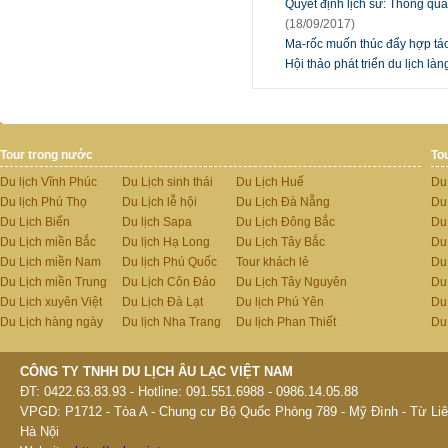
Quyết định lịch sử: Thông q
(18/09/2017)
Ma-rốc muốn thúc đẩy hợp tác
Hội thảo phát triển du lịch 
Tour trong nước
To
Du lịch Vĩnh Phúc
Du Lịch sinh thái
Du Lịch Huế
Du
Du lịch Phú Thọ
Du Lịch lễ hội
Du Lịch Đà Nẵng
Du
Du Lịch Biển
Du lịch Sapa
Du Lịch Đông Bắc
Du
Du Lịch miền Bắc
Du lịch Hạ Long
Du Lịch Tây Bắc
Du 
Du Lịch miền Nam
Du lịch Phú Quốc
Tour khách lẻ
Du
Du Lịch miền Trung
Du Lịch Côn Đảo
Du Lịch Tây Nguyên
Du
Du Lịch xuyên Việt
Du Lịch Đà Lạt
Du lịch Phú Yên
Du
Du Lịch hàng ngày
Du lịch Nha Trang
Du lịch Phan Thiết
Du
CÔNG TY TNHH DU LỊCH ÂU LẠC VIỆT NAM
ĐT: 0422.63.83.93 - Hotline: 091.551.6988 - 0986.14.05.88
VPGD: P1712 - Tòa A - Chung cư Bộ Quốc Phòng 789 - Mỹ Đình - Từ Liê
Hà Nội