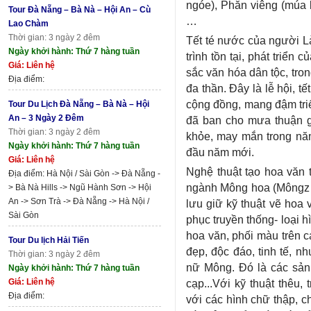
ngóe), Phăn viêng (múa b
Tour Đà Nẵng – Bà Nà – Hội An – Cù
…
Lao Chàm
Thời gian: 3 ngày 2 đêm
Tết té nước của người L
Ngày khởi hành: Thứ 7 hàng tuần
trình tồn tại, phát triển
Giá: Liên hệ
sắc văn hóa dân tộc, tron
Địa điểm:
đa thần. Đây là lễ hội, t
cộng đồng, mang đậm triết
Tour Du Lịch Đà Nẵng – Bà Nà – Hội
An – 3 Ngày 2 Đêm
đã ban cho mưa thuận g
Thời gian: 3 ngày 2 đêm
khỏe, may mắn trong năm
Ngày khởi hành: Thứ 7 hàng tuần
đầu năm mới.
Giá: Liên hệ
Nghệ thuật tạo hoa văn 
Địa điểm: Hà Nội / Sài Gòn -> Đà Nẵng -
ngành Mông hoa (Môngz 
> Bà Nà Hills -> Ngũ Hành Sơn -> Hội
An -> Sơn Trà -> Đà Nẵng -> Hà Nội /
lưu giữ kỹ thuật vẽ hoa 
Sài Gòn
phục truyền thống- loại h
hoa văn, phối màu trên 
Tour Du lịch Hải Tiến
đẹp, độc đáo, tinh tế, n
Thời gian: 3 ngày 2 đêm
nữ Mông. Đó là các sản 
Ngày khởi hành: Thứ 7 hàng tuần
Giá: Liên hệ
cạp...Với kỹ thuật thêu,
Địa điểm:
với các hình chữ thập, c