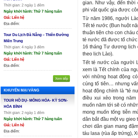
gian. Như vậy, đến thời 
Thời gian: 2 ngày 1 đêm
phi vật quốc gia được c
Ngày khởi hành: Thứ 7 hàng tuần
Giá: Liên hệ
Từ năm 1986, người Lào
Địa điểm:
Tết té nước (Bun huột n
thuận tiện cho con cháu 
Tour Du Lịch Đà Nẵng – Thiên Đường
té nước đã được tổ chức 
Miền Trung
16 tháng Tư dương lịch 
Thời gian: 4 ngày 3 đêm
theo lịch Lào).
Ngày khởi hành: Thứ 7 hàng tuần
Giá: Liên hệ
Tết té nước của người 
Địa điểm:
xem là Tết chính của ngư
với những hoạt động có 
Xem tiếp
cúng tổ tiên… nhưng vấn
hoạt động chính là “té n
KHUYẾN MẠI VÀNG
điều xui xẻo trong nă
TOUR HỒ DỤ- MÔNG HÓA- KỲ SƠN-
muốn năm tới sẽ có những
HÒA BÌNH
mong muốn tống tiễn m
Thời gian: 2 ngày 1 đêm
dân bắt đầu một vụ gieo 
Ngày khởi hành: Thứ 7 hàng tuần
Giá: Liên hệ
chơi dân gian mang đậm 
Địa điểm:
táu lasa (rùa ấp trứng), 