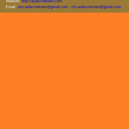
Website:
http://aulacvietnam.com
Email:
ceo.aulacvietnam@gmail.com - cfo.aulacvietnam@gmail.com