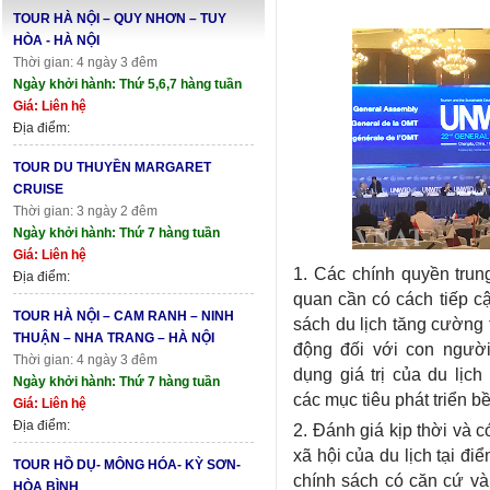
TOUR HÀ NỘI – QUY NHƠN – TUY
HÒA - HÀ NỘI
Thời gian: 4 ngày 3 đêm
Ngày khởi hành: Thứ 5,6,7 hàng tuần
Giá: Liên hệ
Địa điểm:
TOUR DU THUYỀN MARGARET
CRUISE
Thời gian: 3 ngày 2 đêm
Ngày khởi hành: Thứ 7 hàng tuần
Giá: Liên hệ
1. Các chính quyền trun
Địa điểm:
quan cần có cách tiếp cậ
TOUR HÀ NỘI – CAM RANH – NINH
sách du lịch tăng cường 
THUẬN – NHA TRANG – HÀ NỘI
động đối với con người
Thời gian: 4 ngày 3 đêm
dụng giá trị của du lịc
Ngày khởi hành: Thứ 7 hàng tuần
các mục tiêu phát triển b
Giá: Liên hệ
Địa điểm:
2. Đánh giá kịp thời và c
xã hội của du lịch tại đi
TOUR HỒ DỤ- MÔNG HÓA- KỲ SƠN-
chính sách có căn cứ và
HÒA BÌNH