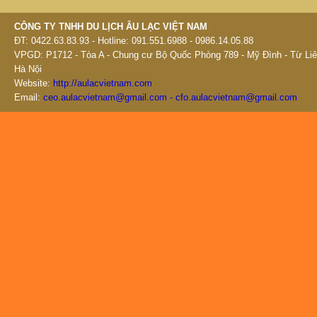
CÔNG TY TNHH DU LỊCH ÂU LẠC VIỆT NAM
ĐT: 0422.63.83.93 - Hotline: 091.551.6988 - 0986.14.05.88
VPGD: P1712 - Tòa A - Chung cư Bộ Quốc Phòng 789 - Mỹ Đình - Từ Liê
Hà Nội
Website:
http://aulacvietnam.com
Email:
ceo.aulacvietnam@gmail.com - cfo.aulacvietnam@gmail.com