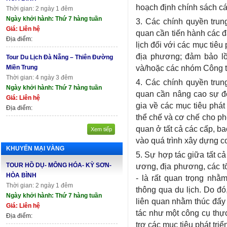
hoạch định chính sách cá
Thời gian: 2 ngày 1 đêm
Ngày khởi hành: Thứ 7 hàng tuần
3. Các chính quyền trun
Giá: Liên hệ
quan cần tiến hành các 
Địa điểm:
lịch đối với các mục tiêu
địa phương; đảm bảo lồ
Tour Du Lịch Đà Nẵng – Thiên Đường
và/hoặc các nhóm Công tá
Miền Trung
Thời gian: 4 ngày 3 đêm
4. Các chính quyền trun
Ngày khởi hành: Thứ 7 hàng tuần
quan cần nâng cao sự đó
Giá: Liên hệ
gia về các mục tiêu phát
Địa điểm:
thể chế và cơ chế cho phé
quan ở tất cả các cấp, b
Xem tiếp
vào quá trình xây dựng c
KHUYẾN MẠI VÀNG
5. Sự hợp tác giữa tất cả
TOUR HỒ DỤ- MÔNG HÓA- KỲ SƠN-
ương, địa phương, các t
HÒA BÌNH
- là rất quan trọng nhằ
Thời gian: 2 ngày 1 đêm
thông qua du lịch. Do đó
Ngày khởi hành: Thứ 7 hàng tuần
liên quan nhằm thúc đẩy s
Giá: Liên hệ
tác như một công cụ thực
Địa điểm:
trợ các mục tiêu phát tri