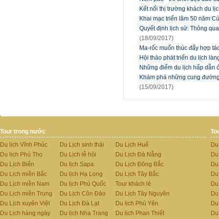
Kết nối thị trường khách du l
Khai mạc triển lãm 50 năm C
Quyết định lịch sử: Thông q
(18/09/2017)
Ma-rốc muốn thúc đẩy hợp tác
Hội thảo phát triển du lịch 
Những điểm du lịch hấp dẫn 
Khám phá những cung đường p
(15/09/2017)
Tour trong nước
To
Du lịch Vĩnh Phúc
Du Lịch sinh thái
Du Lịch Huế
Du
Du lịch Phú Thọ
Du Lịch lễ hội
Du Lịch Đà Nẵng
Du
Du Lịch Biển
Du lịch Sapa
Du Lịch Đông Bắc
Du
Du Lịch miền Bắc
Du lịch Hạ Long
Du Lịch Tây Bắc
Du 
Du Lịch miền Nam
Du lịch Phú Quốc
Tour khách lẻ
Du
Du Lịch miền Trung
Du Lịch Côn Đảo
Du Lịch Tây Nguyên
Du
Du Lịch xuyên Việt
Du Lịch Đà Lạt
Du lịch Phú Yên
Du
Du Lịch hàng ngày
Du lịch Nha Trang
Du lịch Phan Thiết
Du