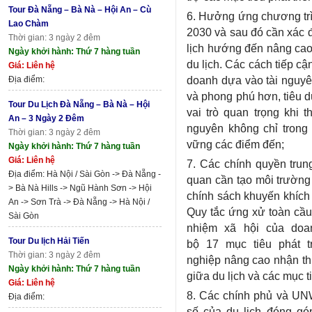
Tour Đà Nẵng – Bà Nà – Hội An – Cù
6. Hưởng ứng chương trì
Lao Chàm
2030 và sau đó cần xác đ
Thời gian: 3 ngày 2 đêm
lịch hướng đến nâng cao
Ngày khởi hành: Thứ 7 hàng tuần
du lịch. Các cách tiếp cậ
Giá: Liên hệ
doanh dựa vào tài nguyên
Địa điểm:
và phong phú hơn, tiêu dù
Tour Du Lịch Đà Nẵng – Bà Nà – Hội
vai trò quan trọng khi t
An – 3 Ngày 2 Đêm
nguyên không chỉ trong 
Thời gian: 3 ngày 2 đêm
vững các điểm đến;
Ngày khởi hành: Thứ 7 hàng tuần
Giá: Liên hệ
7. Các chính quyền trun
Địa điểm: Hà Nội / Sài Gòn -> Đà Nẵng -
quan cần tạo môi trường 
> Bà Nà Hills -> Ngũ Hành Sơn -> Hội
chính sách khuyến khích
An -> Sơn Trà -> Đà Nẵng -> Hà Nội /
Quy tắc ứng xử toàn cầu 
Sài Gòn
nhiệm xã hội của doa
Tour Du lịch Hải Tiến
bộ 17 mục tiêu phát 
Thời gian: 3 ngày 2 đêm
nghiệp nâng cao nhận thứ
Ngày khởi hành: Thứ 7 hàng tuần
giữa du lịch và các mục t
Giá: Liên hệ
8. Các chính phủ và UN
Địa điểm:
số của du lịch đóng góp