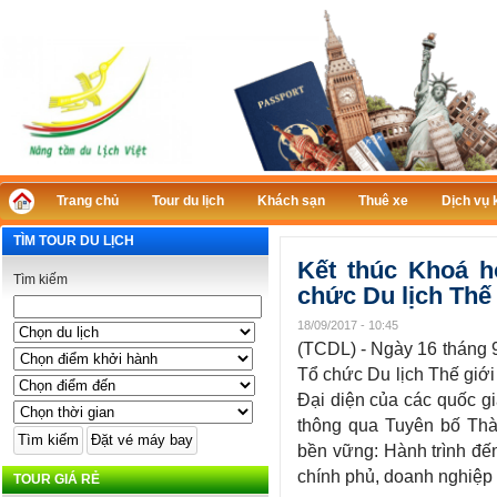
Trang chủ
Tour du lịch
Khách sạn
Thuê xe
Dịch vụ 
TÌM TOUR DU LỊCH
Kết thúc Khoá h
Tìm kiếm
chức Du lịch Thế 
18/09/2017 - 10:45
(TCDL) - Ngày 16 tháng 
Tổ chức Du lịch Thế giới 
Đại diện của các quốc g
thông qua Tuyên bố Thàn
bền vững: Hành trình đế
chính phủ, doanh nghiệp 
TOUR GIÁ RẺ