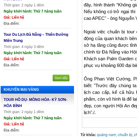
đây, hình thành “Không gi
Thời gian: 2 ngày 1 đêm
Nếu không có trở ngại thì
Ngày khởi hành: Thứ 7 hàng tuần
Giá: Liên hệ
cao APEC" - ông Nguyễn V
Địa điểm:
Ngoài việc chuẩn bị tour
Tour Du Lịch Đà Nẵng – Thiên Đường
động của quan khách bên 
Miền Trung
sở hạ tầng cũng được tỉn
Thời gian: 4 ngày 3 đêm
chính từ Đà Nẵng vào Hội
Ngày khởi hành: Thứ 7 hàng tuần
Khách sạn Palm Garden cũ
Giá: Liên hệ
phục vụ khoảng 600 đại bi
Địa điểm:
Xem tiếp
Ông Phan Việt Cường, P
biết: "Trước đây chúng ta
KHUYẾN MẠI VÀNG
lịch cao cấp, kể cả hữu
phẩm, còn vô hình là để lạ
TOUR HỒ DỤ- MÔNG HÓA- KỲ SƠN-
đẹp, con người Hội An đ
HÒA BÌNH
Thời gian: 2 ngày 1 đêm
lịch"./.
Ngày khởi hành: Thứ 7 hàng tuần
Giá: Liên hệ
Địa điểm:
Từ khóa:
quảng nam
,
chuẩn bị
,
c