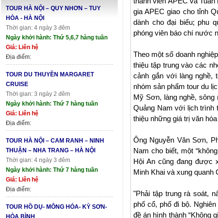
thành viên APEC và Tuần 
TOUR HÀ NỘI – QUY NHƠN – TUY
gia APEC giao cho tỉnh Q
HÒA - HÀ NỘI
dành cho đại biểu; phu 
Thời gian: 4 ngày 3 đêm
phóng viên báo chí nước n
Ngày khởi hành: Thứ 5,6,7 hàng tuần
Giá: Liên hệ
Theo một số doanh nghiệp 
Địa điểm:
thiệu tập trung vào các 
TOUR DU THUYỀN MARGARET
cảnh gắn với làng nghề, 
CRUISE
nhóm sản phẩm tour du lịc
Thời gian: 3 ngày 2 đêm
Mỹ Sơn, làng nghề, sông
Ngày khởi hành: Thứ 7 hàng tuần
Quảng Nam với lịch trình 
Giá: Liên hệ
thiệu những giá trị văn h
Địa điểm:
Ông Nguyễn Văn Sơn, Phó
TOUR HÀ NỘI – CAM RANH – NINH
Nam cho biết, một “không
THUẬN – NHA TRANG – HÀ NỘI
Thời gian: 4 ngày 3 đêm
Hội An cũng đang được x
Ngày khởi hành: Thứ 7 hàng tuần
Minh Khai và xung quanh C
Giá: Liên hệ
Địa điểm:
"Phải tập trung rà soát,
phố cổ, phố đi bộ. Nghiê
TOUR HỒ DỤ- MÔNG HÓA- KỲ SƠN-
đề án hình thành “Không g
HÒA BÌNH