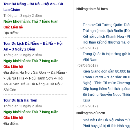
Tour Đà Nẵng – Bà Nà – Hội An – Cù
Những tin mới hơn
Lao Chàm
Thời gian: 3 ngày 2 đêm
Ngày khởi hành: Thứ 7 hàng tuần
Tịnh cư Cát Tường Quân: Điể
Giá: Liên hệ
Trải nghiệm du lịch Berlin (Đ
Địa điểm:
Kết nối du lịch Khánh Hòa - 
Hội thảo kết nối thương mại 
Tour Du Lịch Đà Nẵng – Bà Nà – Hội
(09/09/2017)
An – 3 Ngày 2 Đêm
Trung Quốc là thị trường gửi 
Thời gian: 3 ngày 2 đêm
Việt Nam
Ngày khởi hành: Thứ 7 hàng tuần
(08/09/2017)
Giá: Liên hệ
Kiên Giang đón gần 80.000 lư
Địa điểm: Hà Nội / Sài Gòn -> Đà Nẵng -
Tranh Graffiti – “Đặc sản” du 
> Bà Nà Hills -> Ngũ Hành Sơn -> Hội
Nghệ - Tĩnh: Tổ chức Chương t
An -> Sơn Trà -> Đà Nẵng -> Hà Nội /
Xếp hạng thêm 3 di tích quốc 
Sài Gòn
Bộ trưởng Nguyễn Ngọc Thiện 
Tour Du lịch Hải Tiến
Italia
Thời gian: 3 ngày 2 đêm
(08/09/2017)
Ngày khởi hành: Thứ 7 hàng tuần
Những tin cũ hơn
Giá: Liên hệ
Nhà hát Lớn Hà Nội chính th
Địa điểm:
Phát huy giá trị di tích Nhà 