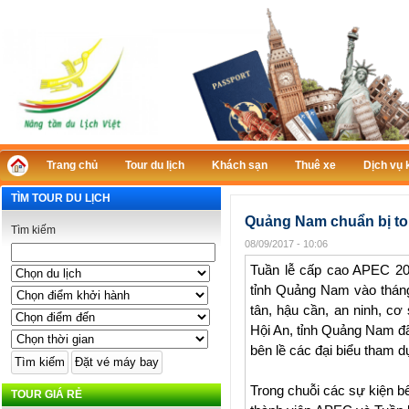
Trang chủ
Tour du lịch
Khách sạn
Thuê xe
Dịch vụ 
TÌM TOUR DU LỊCH
Quảng Nam chuẩn bị tou
Tìm kiếm
08/09/2017 - 10:06
Tuần lễ cấp cao APEC 201
tỉnh Quảng Nam vào tháng 
tân, hậu cần, an ninh, cơ
Hội An, tỉnh Quảng Nam đã
bên lề các đại biểu tham 
Trong chuỗi các sự kiện bê
TOUR GIÁ RẺ