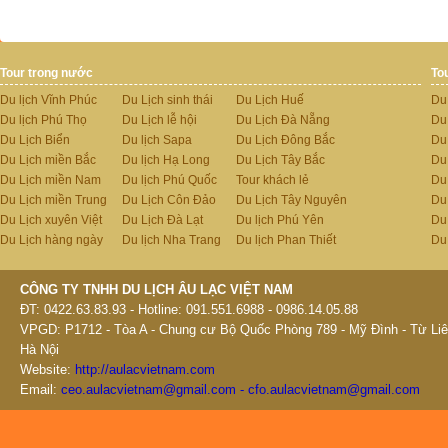
Tour trong nước
To
Du lịch Vĩnh Phúc
Du Lịch sinh thái
Du Lịch Huế
Du
Du lịch Phú Thọ
Du Lịch lễ hội
Du Lịch Đà Nẵng
Du
Du Lịch Biển
Du lịch Sapa
Du Lịch Đông Bắc
Du
Du Lịch miền Bắc
Du lịch Hạ Long
Du Lịch Tây Bắc
Du 
Du Lịch miền Nam
Du lịch Phú Quốc
Tour khách lẻ
Du
Du Lịch miền Trung
Du Lịch Côn Đảo
Du Lịch Tây Nguyên
Du
Du Lịch xuyên Việt
Du Lịch Đà Lạt
Du lịch Phú Yên
Du
Du Lịch hàng ngày
Du lịch Nha Trang
Du lịch Phan Thiết
Du
CÔNG TY TNHH DU LỊCH ÂU LẠC VIỆT NAM
ĐT: 0422.63.83.93 - Hotline: 091.551.6988 - 0986.14.05.88
VPGD: P1712 - Tòa A - Chung cư Bộ Quốc Phòng 789 - Mỹ Đình - Từ Liê
Hà Nội
Website:
http://aulacvietnam.com
Email:
ceo.aulacvietnam@gmail.com - cfo.aulacvietnam@gmail.com