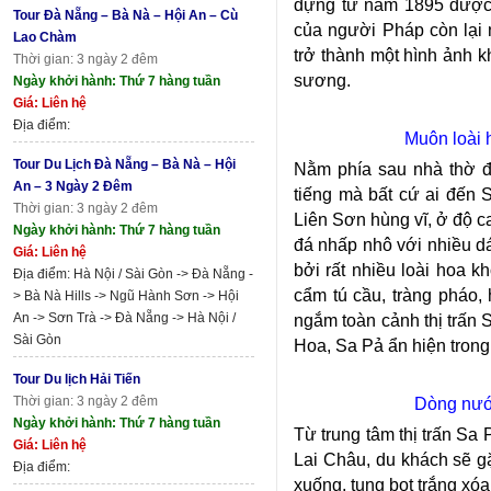
dựng từ năm 1895 được c
Tour Đà Nẵng – Bà Nà – Hội An – Cù
của người Pháp còn lại 
Lao Chàm
trở thành một hình ảnh k
Thời gian: 3 ngày 2 đêm
sương.
Ngày khởi hành: Thứ 7 hàng tuần
Giá: Liên hệ
Địa điểm:
Muôn loài 
Tour Du Lịch Đà Nẵng – Bà Nà – Hội
Nằm phía sau nhà thờ 
An – 3 Ngày 2 Đêm
tiếng mà bất cứ ai đến
Thời gian: 3 ngày 2 đêm
Liên Sơn hùng vĩ, ở độ 
Ngày khởi hành: Thứ 7 hàng tuần
đá nhấp nhô với nhiều d
Giá: Liên hệ
bởi rất nhiều loài hoa 
Địa điểm: Hà Nội / Sài Gòn -> Đà Nẵng -
cẩm tú cầu, tràng pháo, 
> Bà Nà Hills -> Ngũ Hành Sơn -> Hội
An -> Sơn Trà -> Đà Nẵng -> Hà Nội /
ngắm toàn cảnh thị trấn
Sài Gòn
Hoa, Sa Pả ẩn hiện trong
Tour Du lịch Hải Tiến
Thời gian: 3 ngày 2 đêm
Dòng nướ
Ngày khởi hành: Thứ 7 hàng tuần
Từ trung tâm thị trấn Sa
Giá: Liên hệ
Lai Châu, du khách sẽ 
Địa điểm:
xuống, tung bọt trắng xó