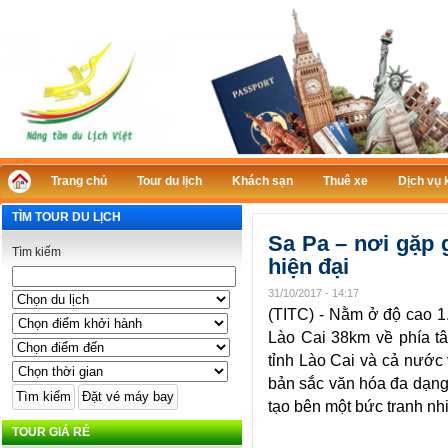
Trang chủ
Tour du lịch
Khách sạn
Thuê xe
Dịch vụ 
TÌM TOUR DU LỊCH
Sa Pa – nơi gặp 
Tìm kiếm
hiện đại
31/10/2017 - 14:17
(TITC) - Nằm ở độ cao 1
Lào Cai 38km về phía tây
tỉnh Lào Cai và cả nước
bản sắc văn hóa đa dạng,
tạo bên một bức tranh nh
TOUR GIÁ RẺ