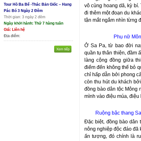
Tour Hồ Ba Bể -Thác Bản Giốc – Hang
vô cùng hoang dã, kỳ bí.
Pác Bó 3 Ngày 2 Đêm
đi thêm một đoạn du khách
Thời gian: 3 ngày 2 đêm
tận mắt ngắm nhìn từng đà
Ngày khởi hành: Thứ 7 hàng tuần
Giá: Liên hệ
Địa điểm:
Phụ nữ Mông
Ở Sa Pa, từ bao đời na
Xem tiếp
quần tụ thân thiện, đầm 
làng cộng đồng giữa th
điểm đến không thể bỏ qu
chỉ hấp dẫn bởi phong cả
còn thu hút du khách bở
đồng bào dân tộc Mông nơ
mình vào điệu múa, điệu 
Ruộng bậc thang Sa 
Đặc biệt, đồng bào dân 
nông nghiệp độc đáo đã k
ấn tượng, đó chính là r