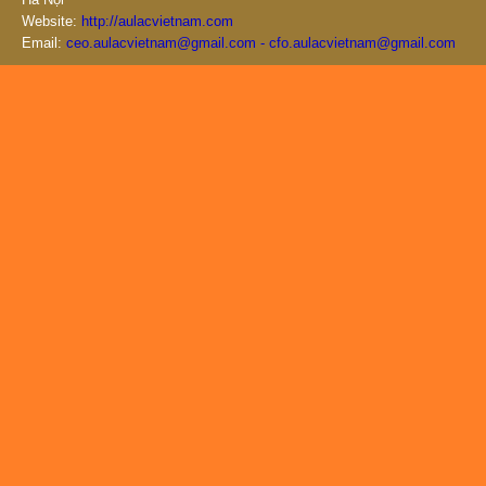
Website:
http://aulacvietnam.com
Email:
ceo.aulacvietnam@gmail.com - cfo.aulacvietnam@gmail.com