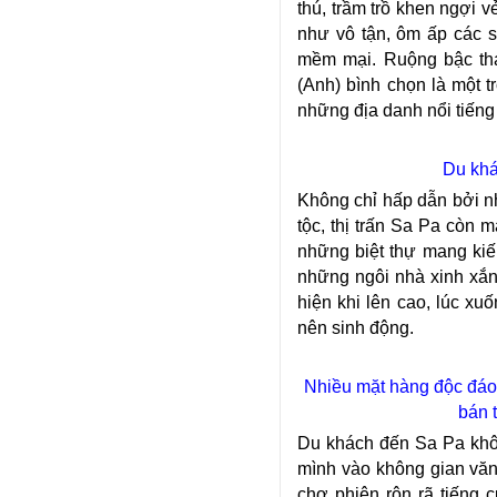
thú, trầm trồ khen ngợi 
như vô tận, ôm ấp các 
mềm mại. Ruộng bậc th
(Anh) bình chọn là một t
những địa danh nổi tiếng
Du khá
Không chỉ hấp dẫn bởi n
tộc, thị trấn Sa Pa còn 
những biệt thự mang kiế
những ngôi nhà xinh xắn 
hiện khi lên cao, lúc xu
nên sinh động.
Nhiều mặt hàng độc đáo
bán t
Du khách đến Sa Pa khô
mình vào không gian văn
chợ phiên rộn rã tiếng c