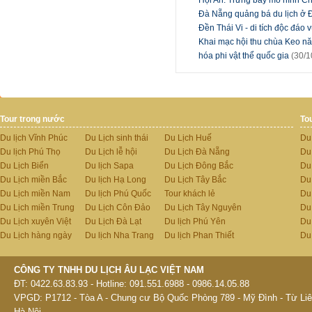
Đà Nẵng quảng bá du lịch ở 
Đền Thái Vi - di tích độc đáo
Khai mạc hội thu chùa Keo nă
hóa phi vật thể quốc gia
(30/1
Tour trong nước
To
Du lịch Vĩnh Phúc
Du Lịch sinh thái
Du Lịch Huế
Du
Du lịch Phú Thọ
Du Lịch lễ hội
Du Lịch Đà Nẵng
Du
Du Lịch Biển
Du lịch Sapa
Du Lịch Đông Bắc
Du
Du Lịch miền Bắc
Du lịch Hạ Long
Du Lịch Tây Bắc
Du 
Du Lịch miền Nam
Du lịch Phú Quốc
Tour khách lẻ
Du
Du Lịch miền Trung
Du Lịch Côn Đảo
Du Lịch Tây Nguyên
Du
Du Lịch xuyên Việt
Du Lịch Đà Lạt
Du lịch Phú Yên
Du
Du Lịch hàng ngày
Du lịch Nha Trang
Du lịch Phan Thiết
Du
CÔNG TY TNHH DU LỊCH ÂU LẠC VIỆT NAM
ĐT: 0422.63.83.93 - Hotline: 091.551.6988 - 0986.14.05.88
VPGD: P1712 - Tòa A - Chung cư Bộ Quốc Phòng 789 - Mỹ Đình - Từ Liê
Hà Nội