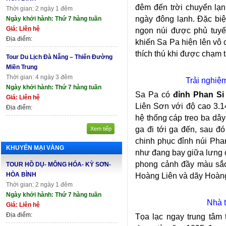
đêm đến trời chuyển lạ
Thời gian: 2 ngày 1 đêm
ngày đông lạnh. Đặc biệ
Ngày khởi hành: Thứ 7 hàng tuần
Giá: Liên hệ
ngọn núi được phủ tuyết
Địa điểm:
khiến Sa Pa hiện lên vô 
thích thú khi được chạm ta
Tour Du Lịch Đà Nẵng – Thiên Đường
Miền Trung
Thời gian: 4 ngày 3 đêm
Trải nghiệ
Ngày khởi hành: Thứ 7 hàng tuần
Sa Pa có
đỉnh Phan Si
Giá: Liên hệ
Liên Sơn với độ cao 3.
Địa điểm:
hệ thống cáp treo ba dây
ga đi tới ga đến, sau đó
Xem tiếp
chinh phục đỉnh núi Pha
KHUYẾN MẠI VÀNG
như đang bay giữa lưng 
phong cảnh đầy màu sắ
TOUR HỒ DỤ- MÔNG HÓA- KỲ SƠN-
HÒA BÌNH
Hoàng Liên và dãy Hoàng
Thời gian: 2 ngày 1 đêm
Ngày khởi hành: Thứ 7 hàng tuần
Nhà 
Giá: Liên hệ
Địa điểm:
Tọa lạc ngay trung tâm 