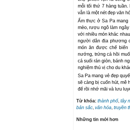
mỗi tối thứ 7 hàng tuần
vẫn là một nét đẹp văn hó
Ẩm thực ở Sa Pa mang m
mèo, rượu ngô làm ngây 
với nhiều món khác nhau
người dân địa phương c
món ăn được chế biến từ
nướng, trứng cá hồi muối
cá suối rán giòn, bánh n
nghiệm thú vị cho du khá
Sa Pa mang vẻ đẹp quyế
sẽ càng bị cuốn hút, mê h
để rồi nhớ mãi và lưu luy
Từ khóa:
thành phố
,
tây 
bản sắc
,
văn hóa
,
truyền 
Những tin mới hơn