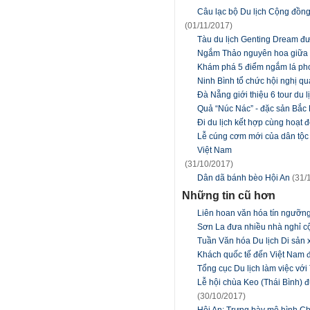
Câu lạc bộ Du lịch Cộng đồng
(01/11/2017)
Tàu du lịch Genting Dream đ
Ngắm Thảo nguyên hoa giữa 
Khám phá 5 điểm ngắm lá ph
Ninh Bình tổ chức hội nghị quả
Đà Nẵng giới thiệu 6 tour du 
Quả “Núc Nác” - đặc sản Bắc
Đi du lịch kết hợp cùng hoạt 
Lễ cúng cơm mới của dân tộc T
Việt Nam
(31/10/2017)
Dân dã bánh bèo Hội An
(31/
Những tin cũ hơn
Liên hoan văn hóa tín ngưỡn
Sơn La đưa nhiều nhà nghỉ c
Tuần Văn hóa Du lịch Di sản x
Khách quốc tế đến Việt Nam đạ
Tổng cục Du lịch làm việc vớ
Lễ hội chùa Keo (Thái Bình) đ
(30/10/2017)
Hội An: Trưng bày mô hình C