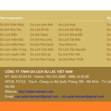
Tour trong nước
To
Du lịch Vĩnh Phúc
Du Lịch sinh thái
Du Lịch Huế
Du
Du lịch Phú Thọ
Du Lịch lễ hội
Du Lịch Đà Nẵng
Du
Du Lịch Biển
Du lịch Sapa
Du Lịch Đông Bắc
Du
Du Lịch miền Bắc
Du lịch Hạ Long
Du Lịch Tây Bắc
Du 
Du Lịch miền Nam
Du lịch Phú Quốc
Tour khách lẻ
Du
Du Lịch miền Trung
Du Lịch Côn Đảo
Du Lịch Tây Nguyên
Du
Du Lịch xuyên Việt
Du Lịch Đà Lạt
Du lịch Phú Yên
Du
Du Lịch hàng ngày
Du lịch Nha Trang
Du lịch Phan Thiết
Du
CÔNG TY TNHH DU LỊCH ÂU LẠC VIỆT NAM
ĐT: 0422.63.83.93 - Hotline: 091.551.6988 - 0986.14.05.88
VPGD: P1712 - Tòa A - Chung cư Bộ Quốc Phòng 789 - Mỹ Đình - Từ Liê
Hà Nội
Website:
http://aulacvietnam.com
Email:
ceo.aulacvietnam@gmail.com - cfo.aulacvietnam@gmail.com