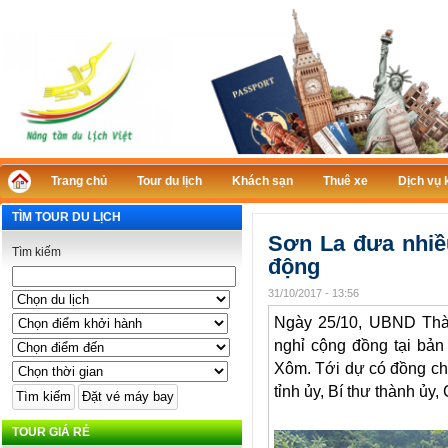
Trang chủ
Tour du lịch
Khách sạn
Thuê xe
Dịch vụ 
TÌM TOUR DU LỊCH
Sơn La đưa nhiề
Tìm kiếm
động
31/10/2017 - 13:56
Ngày 25/10, UBND Thà
nghỉ cộng đồng tại bả
Xôm. Tới dự có đồng c
tỉnh ủy, Bí thư thành ủ
TOUR GIÁ RẺ