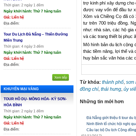
trợ kinh phí xây dựng cho 
Thời gian: 2 ngày 1 đêm
được vay vốn để đầu tư xâ
Ngày khởi hành: Thứ 7 hàng tuần
Xôm và Chiềng Cọ đã có 3
Giá: Liên hệ
tư trên 700 triệu đồng. N
Địa điểm:
như: nhà sàn, các hộ gia
Tour Du Lịch Đà Nẵng – Thiên Đường
và các trang thiết bị phục
Miền Trung
Mô hình bản du lịch cộng 
Thời gian: 4 ngày 3 đêm
thác tiềm năng, lợi thế và 
Ngày khởi hành: Thứ 7 hàng tuần
huy bản sắc văn hóa các d
Giá: Liên hệ
Địa điểm:
Xem tiếp
Từ khóa:
thành phố
,
sơn 
đồng chí
,
thái hưng
,
ủy vi
KHUYẾN MẠI VÀNG
TOUR HỒ DỤ- MÔNG HÓA- KỲ SƠN-
Những tin mới hơn
HÒA BÌNH
Thời gian: 2 ngày 1 đêm
Ngày khởi hành: Thứ 7 hàng tuần
Đà Nẵng giới thiệu 6 tour du 
Giá: Liên hệ
Ninh Bình tổ chức hội nghị quả
Địa điểm:
Câu lạc bộ Du lịch Cộng đồng
(01/11/2017)