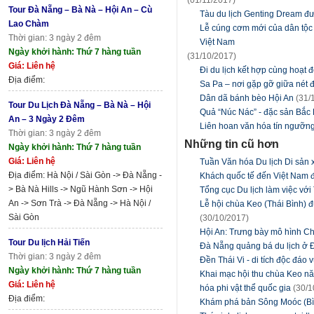
Tour Đà Nẵng – Bà Nà – Hội An – Cù
Tàu du lịch Genting Dream đ
Lao Chàm
Lễ cúng cơm mới của dân tộc T
Thời gian: 3 ngày 2 đêm
Việt Nam
Ngày khởi hành: Thứ 7 hàng tuần
(31/10/2017)
Giá: Liên hệ
Đi du lịch kết hợp cùng hoạt 
Địa điểm:
Sa Pa – nơi gặp gỡ giữa nét đ
Dân dã bánh bèo Hội An
(31/
Tour Du Lịch Đà Nẵng – Bà Nà – Hội
Quả “Núc Nác” - đặc sản Bắc
An – 3 Ngày 2 Đêm
Liên hoan văn hóa tín ngưỡng
Thời gian: 3 ngày 2 đêm
Những tin cũ hơn
Ngày khởi hành: Thứ 7 hàng tuần
Giá: Liên hệ
Tuần Văn hóa Du lịch Di sản x
Địa điểm: Hà Nội / Sài Gòn -> Đà Nẵng -
Khách quốc tế đến Việt Nam đạ
> Bà Nà Hills -> Ngũ Hành Sơn -> Hội
Tổng cục Du lịch làm việc vớ
An -> Sơn Trà -> Đà Nẵng -> Hà Nội /
Lễ hội chùa Keo (Thái Bình) đ
Sài Gòn
(30/10/2017)
Hội An: Trưng bày mô hình C
Tour Du lịch Hải Tiến
Đà Nẵng quảng bá du lịch ở 
Thời gian: 3 ngày 2 đêm
Đền Thái Vi - di tích độc đáo
Ngày khởi hành: Thứ 7 hàng tuần
Khai mạc hội thu chùa Keo nă
Giá: Liên hệ
hóa phi vật thể quốc gia
(30/1
Địa điểm:
Khám phá bản Sông Moóc (Bìn