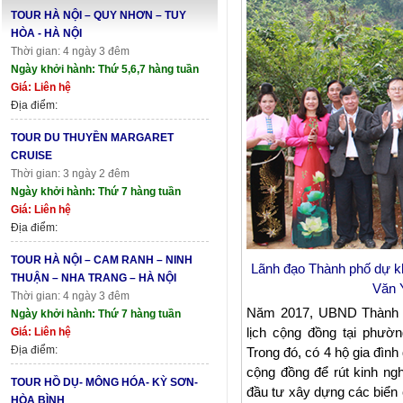
TOUR HÀ NỘI – QUY NHƠN – TUY
HÒA - HÀ NỘI
Thời gian: 4 ngày 3 đêm
Ngày khởi hành: Thứ 5,6,7 hàng tuần
Giá: Liên hệ
Địa điểm:
TOUR DU THUYỀN MARGARET
CRUISE
Thời gian: 3 ngày 2 đêm
Ngày khởi hành: Thứ 7 hàng tuần
Giá: Liên hệ
Địa điểm:
TOUR HÀ NỘI – CAM RANH – NINH
Lãnh đạo Thành phố dự k
THUẬN – NHA TRANG – HÀ NỘI
Văn 
Thời gian: 4 ngày 3 đêm
Năm 2017, UBND Thành p
Ngày khởi hành: Thứ 7 hàng tuần
lịch cộng đồng tại phườ
Giá: Liên hệ
Địa điểm:
Trong đó, có 4 hộ gia đìn
cộng đồng để rút kinh ng
TOUR HỒ DỤ- MÔNG HÓA- KỲ SƠN-
đầu tư xây dựng các biển c
HÒA BÌNH