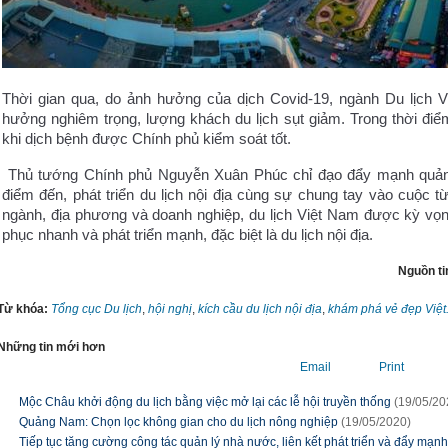
Thời gian qua, do ảnh hưởng của dịch Covid-19, ngành Du lịch Vi
hưởng nghiêm trọng, lượng khách du lịch sụt giảm. Trong thời điểm
khi dịch bệnh được Chính phủ kiểm soát tốt.
Thủ tướng Chính phủ Nguyễn Xuân Phúc chỉ đạo đẩy mạnh quả
điểm đến, phát triển du lịch nội địa cùng sự chung tay vào cuộc t
ngành, địa phương và doanh nghiệp, du lịch Việt Nam được kỳ vọn
phục nhanh và phát triển mạnh, đặc biệt là du lịch nội địa.
Nguồn ti
Từ khóa:
Tổng cục Du lịch
,
hội nghị
,
kích cầu du lịch nội địa
,
khám phá vẻ đẹp Việt
Những tin mới hơn
Email
Print
Mộc Châu khởi động du lịch bằng việc mở lại các lễ hội truyền thống
(19/05/20
Quảng Nam: Chọn lọc không gian cho du lịch nông nghiệp
(19/05/2020)
Tiếp tục tăng cường công tác quản lý nhà nước, liên kết phát triển và đẩy mạn