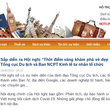
HỖ TR
Dịch v
Điều h
HOTLIN
 sạn
Thuê xe
Dịch vụ khác
Tin tức sự kiện
Giới thiệu
L
Sắp diễn ra Hội nghị “Thời điểm vàng khám phá vẻ đẹp 
Tổng cục Du lịch và Ban NCPT Kinh tế tư nhân tổ chức
15/05/2020 - 08:33
Hội nghị sẽ có sự hiện diện của lãnh đạo Tổng cục Du lịch, các tỉ
thành viên Ban IV, đại diện Google, các doanh nghiệp lữ hành, hà
các chuyên gia…
Nội dung chính của Hội nghị bao gồm: Phân tích, dự báo hành vi
Việt trong bối cảnh dịch Covid-19; Những giải pháp chủ động để k
lịch nội địa;