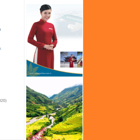
m
.
020)