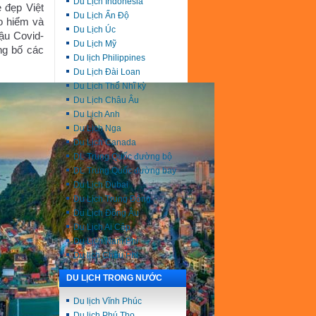
Du Lịch Indonesia
 đẹp Việt
Du Lịch Ấn Độ
o hiểm và
Du Lịch Úc
ậu Covid-
Du Lịch Mỹ
ng bố các
Du lịch Philippines
Du Lịch Đài Loan
Du Lịch Thổ Nhĩ kỳ
Du Lịch Châu Âu
Du Lịch Anh
Du Lịch Nga
Du Lịch Canada
DL Trung Quốc đường bộ
DL Trung Quốc đường bay
Du Lịch Dubai
Du Lịch Trung Đông
Du Lịch Đông Âu
Du Lịch Ai Cập
Du Lịch Nam Phi
Du lịch Châu Phi
DU LỊCH TRONG NƯỚC
Du lịch Vĩnh Phúc
Du lịch Phú Thọ