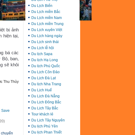
Du Lịch Biển
Du Lịch miền Bắc
Du Lịch miền Nam
Du Lịch miền Trung
ệt bị ảnh
Du Lịch xuyên Việt
 hiện tại,
Du Lịch hàng ngày
Du Lịch sinh thái
Du Lịch lễ hội
ng bá các
Du lịch Sapa
ừ Bộ, ban,
Du lịch Hạ Long
g sẽ khôi
Du lịch Phú Quốc
Du Lịch Côn Đảo
Du Lịch Đà Lạt
n:
Thu Thủy
Du lịch Nha Trang
Du Lịch Huế
.
Du Lịch Đà Nẵng
Du Lịch Đông Bắc
Du Lịch Tây Bắc
Save
Tour khách lẻ
Du Lịch Tây Nguyên
20)
Du lịch Phú Yên
Du lịch Phan Thiết
h chuyển