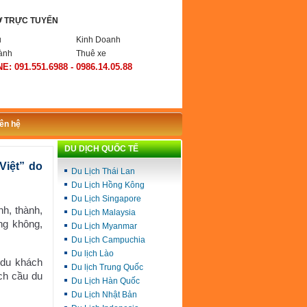
Ợ TRỰC TUYẾN
ụ
Kinh Doanh
ành
Thuê xe
E: 091.551.6988 - 0986.14.05.88
iên hệ
DU DỊCH QUỐC TẾ
Việt” do
Du Lịch Thái Lan
Du Lịch Hồng Kông
Du Lịch Singapore
nh, thành,
Du Lịch Malaysia
ng không,
Du Lịch Myanmar
Du Lịch Campuchia
Du lịch Lào
 du khách
Du lịch Trung Quốc
ích cầu du
Du Lịch Hàn Quốc
Du Lịch Nhật Bản