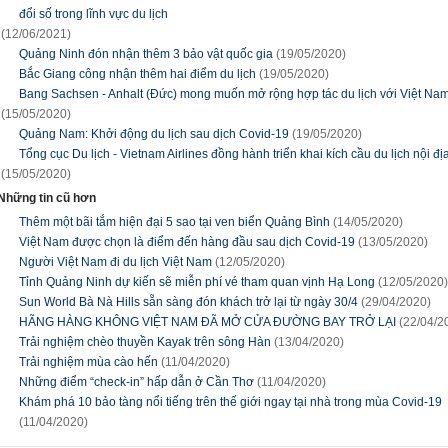
đổi số trong lĩnh vực du lịch
(12/06/2021)
Quảng Ninh đón nhận thêm 3 bảo vật quốc gia
(19/05/2020)
Bắc Giang công nhận thêm hai điểm du lịch
(19/05/2020)
Bang Sachsen - Anhalt (Đức) mong muốn mở rộng hợp tác du lịch với Việt Na
(15/05/2020)
Quảng Nam: Khởi động du lịch sau dịch Covid-19
(19/05/2020)
Tổng cục Du lịch - Vietnam Airlines đồng hành triển khai kích cầu du lịch nội địa
(15/05/2020)
Những tin cũ hơn
Thêm một bãi tắm hiện đại 5 sao tại ven biển Quảng Bình
(14/05/2020)
Việt Nam được chọn là điểm đến hàng đầu sau dịch Covid-19
(13/05/2020)
Người Việt Nam đi du lịch Việt Nam
(12/05/2020)
Tỉnh Quảng Ninh dự kiến sẽ miễn phí vé tham quan vịnh Hạ Long
(12/05/2020)
Sun World Bà Nà Hills sẵn sàng đón khách trở lại từ ngày 30/4
(29/04/2020)
HÃNG HÀNG KHÔNG VIỆT NAM ĐÃ MỞ CỬA ĐƯỜNG BAY TRỞ LẠI
(22/04/2
Trải nghiệm chèo thuyền Kayak trên sông Hàn
(13/04/2020)
Trải nghiệm mùa cào hến
(11/04/2020)
Những điểm “check-in” hấp dẫn ở Cần Thơ
(11/04/2020)
Khám phá 10 bảo tàng nổi tiếng trên thế giới ngay tại nhà trong mùa Covid-19
(11/04/2020)