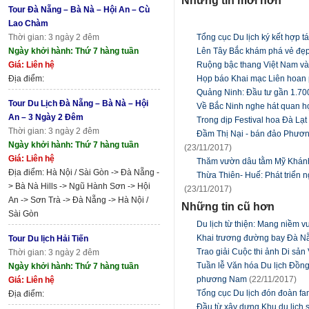
Những tin mới hơn
Tour Đà Nẵng – Bà Nà – Hội An – Cù
Lao Chàm
Thời gian: 3 ngày 2 đêm
Tổng cục Du lịch ký kết hợp t
Ngày khởi hành: Thứ 7 hàng tuần
Lên Tây Bắc khám phá vẻ đẹp
Giá: Liên hệ
Ruộng bậc thang Việt Nam và
Địa điểm:
Họp báo Khai mạc Liên hoan 
Quảng Ninh: Đầu tư gần 1.700
Tour Du Lịch Đà Nẵng – Bà Nà – Hội
Về Bắc Ninh nghe hát quan họ
An – 3 Ngày 2 Đêm
Trong dịp Festival hoa Đà Lạt
Thời gian: 3 ngày 2 đêm
Đầm Thị Nại - bán đảo Phương
Ngày khởi hành: Thứ 7 hàng tuần
(23/11/2017)
Giá: Liên hệ
Thăm vườn dâu tằm Mỹ Khánh
Địa điểm: Hà Nội / Sài Gòn -> Đà Nẵng -
Thừa Thiên- Huế: Phát triển n
> Bà Nà Hills -> Ngũ Hành Sơn -> Hội
(23/11/2017)
An -> Sơn Trà -> Đà Nẵng -> Hà Nội /
Những tin cũ hơn
Sài Gòn
Du lịch từ thiện: Mang niềm 
Khai trương đường bay Đà Nẵ
Tour Du lịch Hải Tiến
Trao giải Cuộc thi ảnh Di sả
Thời gian: 3 ngày 2 đêm
Tuần lễ Văn hóa Du lịch Đồng
Ngày khởi hành: Thứ 7 hàng tuần
phương Nam
(22/11/2017)
Giá: Liên hệ
Tổng cục Du lịch đón đoàn fam
Địa điểm:
Đầu từ xây dựng Khu du lịch