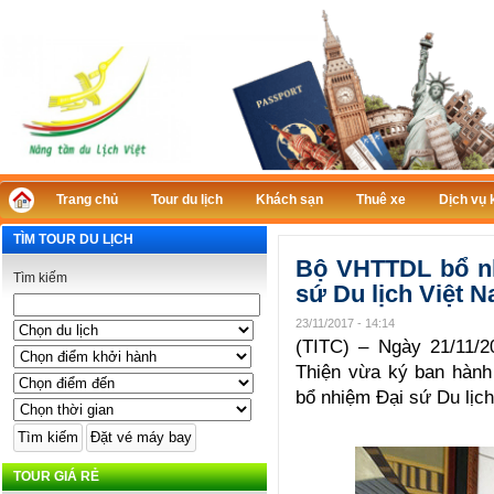
Trang chủ
Tour du lịch
Khách sạn
Thuê xe
Dịch vụ 
TÌM TOUR DU LỊCH
Bộ VHTTDL bổ n
Tìm kiếm
sứ Du lịch Việt 
23/11/2017 - 14:14
(TITC) – Ngày 21/11/
Thiện vừa ký ban hàn
bổ nhiệm Đại sứ Du lịc
TOUR GIÁ RẺ