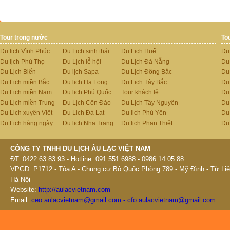
Tour trong nước
To
Du lịch Vĩnh Phúc
Du Lịch sinh thái
Du Lịch Huế
Du
Du lịch Phú Thọ
Du Lịch lễ hội
Du Lịch Đà Nẵng
Du
Du Lịch Biển
Du lịch Sapa
Du Lịch Đông Bắc
Du
Du Lịch miền Bắc
Du lịch Hạ Long
Du Lịch Tây Bắc
Du 
Du Lịch miền Nam
Du lịch Phú Quốc
Tour khách lẻ
Du
Du Lịch miền Trung
Du Lịch Côn Đảo
Du Lịch Tây Nguyên
Du
Du Lịch xuyên Việt
Du Lịch Đà Lạt
Du lịch Phú Yên
Du
Du Lịch hàng ngày
Du lịch Nha Trang
Du lịch Phan Thiết
Du
CÔNG TY TNHH DU LỊCH ÂU LẠC VIỆT NAM
ĐT: 0422.63.83.93 - Hotline: 091.551.6988 - 0986.14.05.88
VPGD: P1712 - Tòa A - Chung cư Bộ Quốc Phòng 789 - Mỹ Đình - Từ Liê
Hà Nội
Website:
http://aulacvietnam.com
Email:
ceo.aulacvietnam@gmail.com - cfo.aulacvietnam@gmail.com