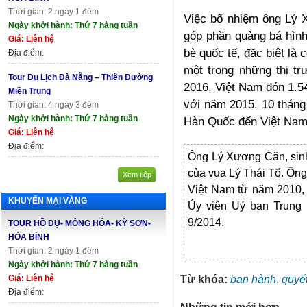
Thời gian: 2 ngày 1 đêm
Việc bổ nhiệm ông Lý 
Ngày khởi hành: Thứ 7 hàng tuần
góp phần quảng bá hình
Giá: Liên hệ
bè quốc tế, đặc biệt là
Địa điểm:
một trong những thị t
Tour Du Lịch Đà Nẵng – Thiên Đường
2016, Việt Nam đón 1.5
Miền Trung
với năm 2015. 10 tháng
Thời gian: 4 ngày 3 đêm
Ngày khởi hành: Thứ 7 hàng tuần
Hàn Quốc đến Việt Nam,
Giá: Liên hệ
Địa điểm:
Ông Lý Xương Căn, sinh
của vua Lý Thái Tổ. Ông
Xem tiếp
Việt Nam từ năm 2010, 
KHUYẾN MẠI VÀNG
Ủy viên Uỷ ban Trung 
9/2014.
TOUR HỒ DỤ- MÔNG HÓA- KỲ SƠN-
HÒA BÌNH
Thời gian: 2 ngày 1 đêm
Ngày khởi hành: Thứ 7 hàng tuần
Từ khóa:
ban hành
,
quyết
Giá: Liên hệ
Địa điểm: