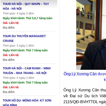
TOUR HÀ NỘI – QUY NHƠN – TUY
HÒA - HÀ NỘI
Thời gian: 4 ngày 3 đêm
Ngày khởi hành: Thứ 5,6,7 hàng tuần
Giá: Liên hệ
Địa điểm:
TOUR DU THUYỀN MARGARET
CRUISE
Thời gian: 3 ngày 2 đêm
Ngày khởi hành: Thứ 7 hàng tuần
Giá: Liên hệ
Địa điểm:
TOUR HÀ NỘI – CAM RANH – NINH
THUẬN – NHA TRANG – HÀ NỘI
Ông Lý Xương Căn
được 
Thời gian: 4 ngày 3 đêm
k
Ngày khởi hành: Thứ 7 hàng tuần
Giá: Liên hệ
Ông Lý Xương Căn thực
Địa điểm:
về Đại sứ Du lịch Vi
TOUR HỒ DỤ- MÔNG HÓA- KỲ SƠN-
2115/QĐ-BVHTTDL ngày
HÒA BÌNH