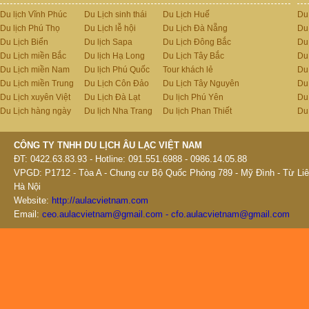
Du lịch Vĩnh Phúc
Du Lịch sinh thái
Du Lịch Huế
Du
Du lịch Phú Thọ
Du Lịch lễ hội
Du Lịch Đà Nẵng
Du
Du Lịch Biển
Du lịch Sapa
Du Lịch Đông Bắc
Du
Du Lịch miền Bắc
Du lịch Hạ Long
Du Lịch Tây Bắc
Du 
Du Lịch miền Nam
Du lịch Phú Quốc
Tour khách lẻ
Du
Du Lịch miền Trung
Du Lịch Côn Đảo
Du Lịch Tây Nguyên
Du
Du Lịch xuyên Việt
Du Lịch Đà Lạt
Du lịch Phú Yên
Du
Du Lịch hàng ngày
Du lịch Nha Trang
Du lịch Phan Thiết
Du
CÔNG TY TNHH DU LỊCH ÂU LẠC VIỆT NAM
ĐT: 0422.63.83.93 - Hotline: 091.551.6988 - 0986.14.05.88
VPGD: P1712 - Tòa A - Chung cư Bộ Quốc Phòng 789 - Mỹ Đình - Từ Liê
Hà Nội
Website:
http://aulacvietnam.com
Email:
ceo.aulacvietnam@gmail.com - cfo.aulacvietnam@gmail.com