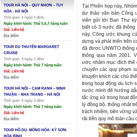
TOUR HÀ NỘI – QUY NHƠN – TUY
Tại Phiên họp này, Nhóm 
HÒA - HÀ NỘI
dự thảo văn bản Công 
Thời gian: 4 ngày 3 đêm
viên gửi tới Ban Thư 
Ngày khởi hành: Thứ 5,6,7 hàng tuần
biết có 3 nước đã thông
Giá: Liên hệ
này. Công ước khung c
Địa điểm:
dựng và phát triển trên 
TOUR DU THUYỀN MARGARET
đã được UNWTO thông q
CRUISE
thông qua năm 2001. V
Thời gian: 3 ngày 2 đêm
ước nhằm mục đích thể c
Ngày khởi hành: Thứ 7 hàng tuần
chuyển các quy phạm sa
Giá: Liên hệ
khuyến khích các chủ th
Địa điểm:
trong hoạt động du lịch
TOUR HÀ NỘI – CAM RANH – NINH
nước mình để hướng dẫn
THUẬN – NHA TRANG – HÀ NỘI
tắc ứng xử trong hoạt độ
Thời gian: 4 ngày 3 đêm
lý đồng bộ, thống nhất t
Ngày khởi hành: Thứ 7 hàng tuần
trách nhiệm, bền vững và
Giá: Liên hệ
rãi trên quy mô toàn cầu 
Địa điểm:
TOUR HỒ DỤ- MÔNG HÓA- KỲ SƠN-
HÒA BÌNH