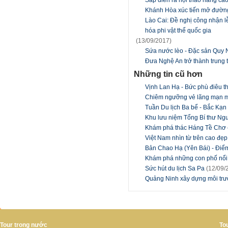
Sắp diễn ra hội thảo nâng ca
Khánh Hòa xúc tiến mở đườn
Lào Cai: Đề nghị công nhận l
hóa phi vật thể quốc gia
(13/09/2017)
Sứa nước lèo - Đặc sản Quy
Đưa Nghệ An trở thành trung 
Những tin cũ hơn
Vịnh Lan Hạ - Bức phù điêu t
Chiêm ngưỡng vẻ lãng mạn 
Tuần Du lịch Ba bể - Bắc Kạ
Khu lưu niệm Tổng Bí thư Ngu
Khám phá thác Háng Tề Chơ 
Việt Nam nhìn từ trên cao đẹ
Bản Chao Hạ (Yên Bái) - Điểm
Khám phá những con phố nổi ti
Sức hút du lịch Sa Pa
(12/09/
Quảng Ninh xây dựng môi trườ
Tour trong nước
To