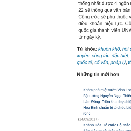
thống nhất được 4 ngôn n
22 sẽ thông qua văn bản
Công ước sẽ phụ thuộc v
điều khoản hiệu lực. 
quốc gia thành viên UNW
từ ngày ký.
Từ khóa:
khuôn khổ
,
hội
xuyên
,
công tác
,
đặc biệt
,
quốc tế
,
cố vấn
,
pháp lý
,
t
Những tin mới hơn
Khám phá miệt vườn Vĩnh Lo
Bộ trưởng Nguyễn Ngọc Thiện
Lâm Đồng: Triển khai thực hi
Hòa Bình chuẩn bị tổ chức Li
rộng
(14/09/2017)
Khánh Hòa: Tổ chức Hội thảo 