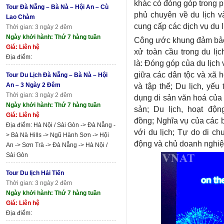
khác có đóng góp trong ph
Tour Đà Nẵng – Bà Nà – Hội An – Cù
phủ chuyên về du lịch và
Lao Chàm
cung cấp các dịch vụ du l
Thời gian: 3 ngày 2 đêm
Ngày khởi hành: Thứ 7 hàng tuần
Công ước khung đảm bảo 
Giá: Liên hệ
xử toàn cầu trong du 
Địa điểm:
là: Đóng góp của du lịch 
giữa các dân tộc và xã h
Tour Du Lịch Đà Nẵng – Bà Nà – Hội
An – 3 Ngày 2 Đêm
và tập thể; Du lịch, yếu
Thời gian: 3 ngày 2 đêm
dụng di sản văn hoá của 
Ngày khởi hành: Thứ 7 hàng tuần
sản; Du lịch, hoạt độ
Giá: Liên hệ
đồng; Nghĩa vụ của các b
Địa điểm: Hà Nội / Sài Gòn -> Đà Nẵng -
với du lịch; Tự do di c
> Bà Nà Hills -> Ngũ Hành Sơn -> Hội
động và chủ doanh nghiệp
An -> Sơn Trà -> Đà Nẵng -> Hà Nội /
Sài Gòn
Tour Du lịch Hải Tiến
Thời gian: 3 ngày 2 đêm
Ngày khởi hành: Thứ 7 hàng tuần
Giá: Liên hệ
Địa điểm: