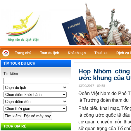
Trang chủ
Tour du lịch
Khách sạn
Thuê xe
Dịch vụ 
TÌM TOUR DU LỊCH
Họp Nhóm công 
Tìm kiếm
ước khung của U
13/09/2017 - 09:58
Đoàn Việt Nam do Phó Tổ
là Trưởng đoàn tham dự 
Phát biểu khai mạc, Tổ
là công ước quốc tế đầu
cơ quan chuyên môn thuộ
TOUR GIÁ RẺ
sử quan trọng của Tổ ch