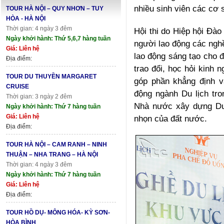
nhiều sinh viên các cơ s
TOUR HÀ NỘI – QUY NHƠN – TUY
HÒA - HÀ NỘI
Thời gian: 4 ngày 3 đêm
Hội thi do Hiệp hội Đào
Ngày khởi hành: Thứ 5,6,7 hàng tuần
người lao động các ngh
Giá: Liên hệ
lao động sáng tạo cho đ
Địa điểm:
trao đổi, học hỏi kinh 
TOUR DU THUYỀN MARGARET
góp phần khẳng định va
CRUISE
động ngành Du lịch tr
Thời gian: 3 ngày 2 đêm
Nhà nước xây dựng Du 
Ngày khởi hành: Thứ 7 hàng tuần
Giá: Liên hệ
nhọn của đất nước.
Địa điểm:
TOUR HÀ NỘI – CAM RANH – NINH
THUẬN – NHA TRANG – HÀ NỘI
Thời gian: 4 ngày 3 đêm
Ngày khởi hành: Thứ 7 hàng tuần
Giá: Liên hệ
Địa điểm:
TOUR HỒ DỤ- MÔNG HÓA- KỲ SƠN-
HÒA BÌNH