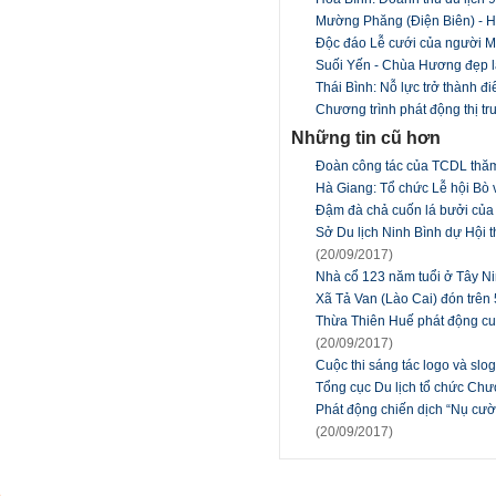
Mường Phăng (Điện Biên) - 
Độc đáo Lễ cưới của người 
Suối Yến - Chùa Hương đẹp 
Thái Bình: Nỗ lực trở thành 
Chương trình phát động thị tr
Những tin cũ hơn
Đoàn công tác của TCDL thăm 
Hà Giang: Tổ chức Lễ hội Bò
Đậm đà chả cuốn lá bưởi củ
Sở Du lịch Ninh Bình dự Hội
(20/09/2017)
Nhà cổ 123 năm tuổi ở Tây Nin
Xã Tả Van (Lào Cai) đón trên 
Thừa Thiên Huế phát động cuộ
(20/09/2017)
Cuộc thi sáng tác logo và slo
Tổng cục Du lịch tổ chức Chươ
Phát động chiến dịch “Nụ cư
(20/09/2017)