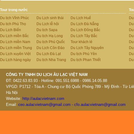
Tour trong nước
To
Du lịch Vĩnh Phúc
Du Lịch sinh thái
Du Lịch Huế
Du
Du lịch Phú Thọ
Du Lịch lễ hội
Du Lịch Đà Nẵng
Du
Du Lịch Biển
Du lịch Sapa
Du Lịch Đông Bắc
Du
Du Lịch miền Bắc
Du lịch Hạ Long
Du Lịch Tây Bắc
Du 
Du Lịch miền Nam
Du lịch Phú Quốc
Tour khách lẻ
Du
Du Lịch miền Trung
Du Lịch Côn Đảo
Du Lịch Tây Nguyên
Du
Du Lịch xuyên Việt
Du Lịch Đà Lạt
Du lịch Phú Yên
Du
Du Lịch hàng ngày
Du lịch Nha Trang
Du lịch Phan Thiết
Du
CÔNG TY TNHH DU LỊCH ÂU LẠC VIỆT NAM
ĐT: 0422.63.83.93 - Hotline: 091.551.6988 - 0986.14.05.88
VPGD: P1712 - Tòa A - Chung cư Bộ Quốc Phòng 789 - Mỹ Đình - Từ Liê
Hà Nội
Website:
http://aulacvietnam.com
Email:
ceo.aulacvietnam@gmail.com - cfo.aulacvietnam@gmail.com