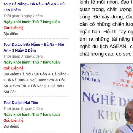
kinh tế mũi nhọn, đào 
Tour Đà Nẵng – Bà Nà – Hội An – Cù
quan trọng, chất lượng
Lao Chàm
công. Để xây dựng, đà
Thời gian: 3 ngày 2 đêm
Ngày khởi hành: Thứ 7 hàng tuần
cần có những chiến lượ
Giá: Liên hệ
ngắn hạn. Hội thi tay 
Địa điểm:
tìm ra những tài năng t
Tour Du Lịch Đà Nẵng – Bà Nà – Hội
nghề du lịch ASEAN, c
An – 3 Ngày 2 Đêm
chất lượng cao, có sức 
Thời gian: 3 ngày 2 đêm
Ngày khởi hành: Thứ 7 hàng tuần
Giá: Liên hệ
Địa điểm: Hà Nội / Sài Gòn -> Đà Nẵng -
> Bà Nà Hills -> Ngũ Hành Sơn -> Hội
An -> Sơn Trà -> Đà Nẵng -> Hà Nội /
Sài Gòn
Tour Du lịch Hải Tiến
Thời gian: 3 ngày 2 đêm
Ngày khởi hành: Thứ 7 hàng tuần
Giá: Liên hệ
Địa điểm: