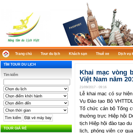
Trang chủ
Tour du lịch
Khách sạn
Thuê xe
Dịch vụ 
TÌM TOUR DU LỊCH
Khai mạc vòng bá
Tìm kiếm
Việt Nam năm 20
21/09/2017 - 09:16
Lễ khai mạc có sự hiện
Vụ Đào tạo Bộ VHTTDL
Tổ chức cán bộ Tổng cụ
thường trực Hiệp hội 
tịch Hiệp hội đào tạo du
TOUR GIÁ RẺ
lịch, phóng viên cơ q