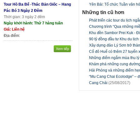
Tour Hồ Ba Bể -Thác Bản Giốc – Hang
Yên Bái: Tổ chức Tuần văn h
Pác Bó 3 Ngày 2 Đêm
Những tin cũ hơn
Thời gian: 3 ngày 2 đêm
Phát triển các tour du lịch n
Ngày khởi hành: Thứ 7 hàng tuần
Chương trình “Qua những miền
Giá: Liên hệ
Khu đền Sambor Prei Kuk - 
Địa điểm:
90 tỷ đồng đầu tư Khu du lịc
Xây dựng đảo Lý Sơn trở thà
Xem tiếp
Cố đô Huế có thêm 27 tuyến 
Những điểm ngắm mùa thu lý
Khám phá những cung đường
Hải Phòng và những điểm hẹ
“Mu Cang Chai Ecolodge” – đi
Cang Chải
(25/08/2017)