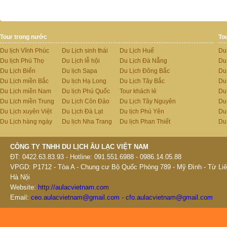
Tour trong nước
To
Du lịch Vĩnh Phúc
Du Lịch sinh thái
Du Lịch Huế
Du
Du lịch Phú Thọ
Du Lịch lễ hội
Du Lịch Đà Nẵng
Du
Du Lịch Biển
Du lịch Sapa
Du Lịch Đông Bắc
Du
Du Lịch miền Bắc
Du lịch Hạ Long
Du Lịch Tây Bắc
Du 
Du Lịch miền Nam
Du lịch Phú Quốc
Tour khách lẻ
Du
Du Lịch miền Trung
Du Lịch Côn Đảo
Du Lịch Tây Nguyên
Du
Du Lịch xuyên Việt
Du Lịch Đà Lạt
Du lịch Phú Yên
Du
Du Lịch hàng ngày
Du lịch Nha Trang
Du lịch Phan Thiết
Du
CÔNG TY TNHH DU LỊCH ÂU LẠC VIỆT NAM
ĐT: 0422.63.83.93 - Hotline: 091.551.6988 - 0986.14.05.88
VPGD: P1712 - Tòa A - Chung cư Bộ Quốc Phòng 789 - Mỹ Đình - Từ Liê
Hà Nội
Website:
http://aulacvietnam.com
Email:
ceo.aulacvietnam@gmail.com - cfo.aulacvietnam@gmail.com