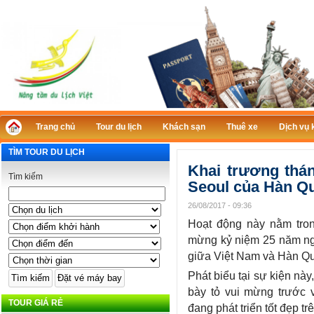
Trang chủ
Tour du lịch
Khách sạn
Thuê xe
Dịch vụ 
TÌM TOUR DU LỊCH
Khai trương thá
Tìm kiếm
Seoul của Hàn Q
26/08/2017 - 09:36
Hoạt động này nằm tro
mừng kỷ niệm 25 năm ngà
giữa Việt Nam và Hàn Qu
Phát biểu tại sự kiện nà
bày tỏ vui mừng trước
TOUR GIÁ RẺ
đang phát triển tốt đẹp tr