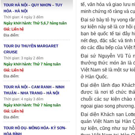
tế, văn hóa và giao lưu 
TOUR HÀ NỘI – QUY NHƠN – TUY
minh chứng rõ ràng và cụ
HÒA - HÀ NỘI
Thời gian: 4 ngày 3 đêm
Đại sứ bày tỏ hy vọng rằ
Ngày khởi hành: Thứ 5,6,7 hàng tuần
sự kiện này sẽ là cơ hộ
Giá: Liên hệ
bạn bè quốc tế tại đây h
Địa điểm:
nét đẹp, đặc sắc và tinh
TOUR DU THUYỀN MARGARET
do các đầu bếp của Việt 
CRUISE
Đại sứ Nguyễn Vũ Tú n
Thời gian: 3 ngày 2 đêm
thưởng thức món ăn là đ
Ngày khởi hành: Thứ 7 hàng tuần
Việt Nam sẽ là một sự k
Giá: Liên hệ
ở Hàn Quốc.
Địa điểm:
Đại diện lãnh đạo Khách
TOUR HÀ NỘI – CAM RANH – NINH
được là nơi tổ chức th
THUẬN – NHA TRANG – HÀ NỘI
chuỗi các sự kiện chào 
Thời gian: 4 ngày 3 đêm
Ngày khởi hành: Thứ 7 hàng tuần
ngoại giao song phương.
Giá: Liên hệ
Đại diện Khách sạn Lott
Địa điểm:
quán Việt Nam tại Hàn Q
sự kiện, cũng như sự hỗ
TOUR HỒ DỤ- MÔNG HÓA- KỲ SƠN-
HÒA BÌNH
thực Việt Nam tại Hàn Q