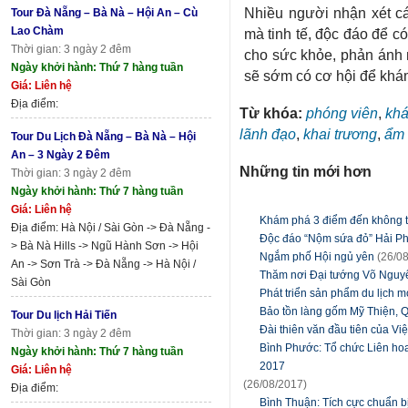
Nhiều người nhận xét c
Tour Đà Nẵng – Bà Nà – Hội An – Cù
Lao Chàm
mà tinh tế, độc đáo để 
Thời gian: 3 ngày 2 đêm
cho sức khỏe, phản ánh
Ngày khởi hành: Thứ 7 hàng tuần
sẽ sớm có cơ hội để khám
Giá: Liên hệ
Địa điểm:
Từ khóa:
phóng viên
,
khá
lãnh đạo
,
khai trương
,
ẩm 
Tour Du Lịch Đà Nẵng – Bà Nà – Hội
An – 3 Ngày 2 Đêm
Những tin mới hơn
Thời gian: 3 ngày 2 đêm
Ngày khởi hành: Thứ 7 hàng tuần
Giá: Liên hệ
Khám phá 3 điểm đến không t
Địa điểm: Hà Nội / Sài Gòn -> Đà Nẵng -
Độc đáo “Nộm sứa đỏ” Hải P
> Bà Nà Hills -> Ngũ Hành Sơn -> Hội
Ngắm phố Hội ngủ yên
(26/0
An -> Sơn Trà -> Đà Nẵng -> Hà Nội /
Thăm nơi Đại tướng Võ Nguyê
Sài Gòn
Phát triển sản phẩm du lịch 
Bảo tồn làng gốm Mỹ Thiện, 
Tour Du lịch Hải Tiến
Đài thiên văn đầu tiên của V
Thời gian: 3 ngày 2 đêm
Bình Phước: Tổ chức Liên hoa
Ngày khởi hành: Thứ 7 hàng tuần
2017
Giá: Liên hệ
(26/08/2017)
Địa điểm:
Bình Thuận: Tích cực chuẩn bị