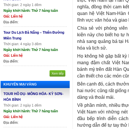
Thời gian: 2 ngày 1 đêm
nghĩa, đồng thời cam kế
Ngày khởi hành: Thứ 7 hàng tuần
quan hệ Việt Nam-Hàn Qu
Giá: Liên hệ
lĩnh vực văn hóa và giao
Địa điểm:
Chia sẻ với phóng viê
Tour Du Lịch Đà Nẵng – Thiên Đường
kiện này cho biết họ tự
Miền Trung
nhà sang quảng bá tại H
Thời gian: 4 ngày 3 đêm
hóa và lịch sử.
Ngày khởi hành: Thứ 7 hàng tuần
Họ không hề gặp bất kỳ 
Giá: Liên hệ
Địa điểm:
mang đậm chất Việt Na
bánh mỳ trên đất Hàn Quố
Xem tiếp
cần thiết cho các món cũ
Bên cạnh đó, cách thưởn
KHUYẾN MẠI VÀNG
hai nước cũng rất giống 
TOUR HỒ DỤ- MÔNG HÓA- KỲ SƠN-
dàng và thoải mái.
HÒA BÌNH
Về phần mình, nhiều thự
Thời gian: 2 ngày 1 đêm
Ngày khởi hành: Thứ 7 hàng tuần
Việt Nam với những nét 
Giá: Liên hệ
đầu bếp trình diễn cách
Địa điểm:
hướng dẫn để tự tay thử