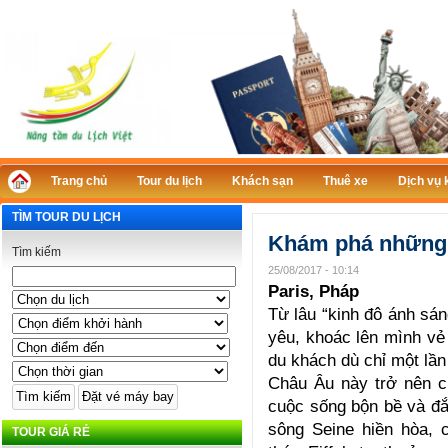
Trang chủ
Tour du lịch
Khách sạn
Thuê xe
Dịch vụ 
TÌM TOUR DU LỊCH
Khám phá những 
Tìm kiếm
25/08/2017 - 10:14
Paris, Pháp
Từ lâu “kinh đô ánh sán
yêu, khoác lên mình vẻ
du khách dù chỉ một lần
Châu Âu này trở nên c
cuộc sống bộn bề và đắ
sông Seine hiền hòa, 
TOUR GIÁ RẺ