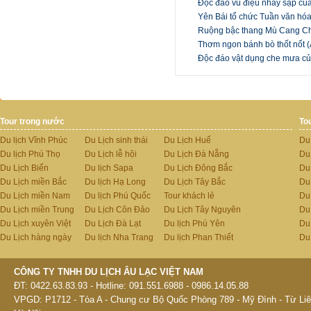
Độc đáo vũ điệu nhảy sạp củ
Yên Bái tổ chức Tuần văn hóa
Ruộng bậc thang Mù Cang C
Thơm ngon bánh bò thốt nốt 
Độc đáo vật dụng che mưa củ
Tour trong nước
To
Du lịch Vĩnh Phúc
Du Lịch sinh thái
Du Lịch Huế
Du
Du lịch Phú Thọ
Du Lịch lễ hội
Du Lịch Đà Nẵng
Du
Du Lịch Biển
Du lịch Sapa
Du Lịch Đông Bắc
Du
Du Lịch miền Bắc
Du lịch Hạ Long
Du Lịch Tây Bắc
Du 
Du Lịch miền Nam
Du lịch Phú Quốc
Tour khách lẻ
Du
Du Lịch miền Trung
Du Lịch Côn Đảo
Du Lịch Tây Nguyên
Du
Du Lịch xuyên Việt
Du Lịch Đà Lạt
Du lịch Phú Yên
Du
Du Lịch hàng ngày
Du lịch Nha Trang
Du lịch Phan Thiết
Du
CÔNG TY TNHH DU LỊCH ÂU LẠC VIỆT NAM
ĐT: 0422.63.83.93 - Hotline: 091.551.6988 - 0986.14.05.88
VPGD: P1712 - Tòa A - Chung cư Bộ Quốc Phòng 789 - Mỹ Đình - Từ Liê