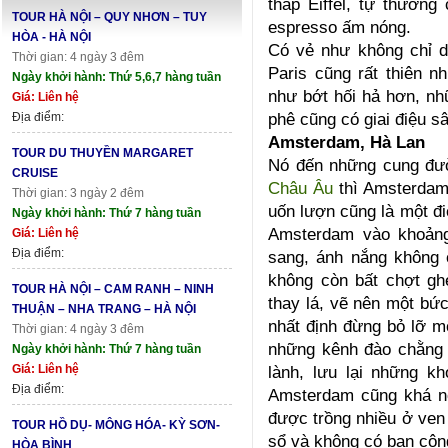
tháp Eiffel, tự thưởn
TOUR HÀ NỘI – QUY NHƠN – TUY
espresso ấm nóng.
HÒA - HÀ NỘI
Có vẻ như không chỉ 
Thời gian: 4 ngày 3 đêm
Paris cũng rất thiên 
Ngày khởi hành: Thứ 5,6,7 hàng tuần
như bớt hối hả hơn, nh
Giá: Liên hệ
phê cũng có giai điệu 
Địa điểm:
Amsterdam, Hà Lan
TOUR DU THUYỀN MARGARET
Nó đến những cung đư
CRUISE
Châu Âu
thì Amsterdam
Thời gian: 3 ngày 2 đêm
uốn lượn cũng là một đi
Ngày khởi hành: Thứ 7 hàng tuần
Amsterdam vào khoảng
Giá: Liên hệ
Địa điểm:
sang, ánh nắng không
không còn bất chợt g
TOUR HÀ NỘI – CAM RANH – NINH
thay lá, vẽ nên một bức
THUẬN – NHA TRANG – HÀ NỘI
nhất định đừng bỏ lỡ m
Thời gian: 4 ngày 3 đêm
những kênh đào chằng c
Ngày khởi hành: Thứ 7 hàng tuần
Giá: Liên hệ
lành, lưu lại những 
Địa điểm:
Amsterdam cũng khá nổ
được trồng nhiều ở ven
TOUR HỒ DỤ- MÔNG HÓA- KỲ SƠN-
sổ và không có ban công
HÒA BÌNH