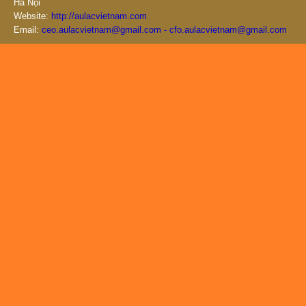
Hà Nội
Website:
http://aulacvietnam.com
Email:
ceo.aulacvietnam@gmail.com - cfo.aulacvietnam@gmail.com