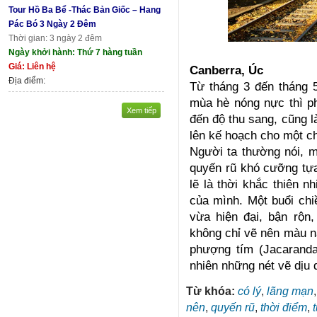
Tour Hồ Ba Bể -Thác Bản Giốc – Hang
Pác Bó 3 Ngày 2 Đêm
Thời gian: 3 ngày 2 đêm
Ngày khởi hành: Thứ 7 hàng tuần
Giá: Liên hệ
Canberra, Úc
Địa điểm:
Từ tháng 3 đến tháng 
mùa hè nóng nực thì p
Xem tiếp
đến độ thu sang, cũng l
lên kế hoạch cho một 
Người ta thường nói,
quyến rũ khó cưỡng tựa
lẽ là thời khắc thiên 
của mình. Một buổi chiề
vừa hiện đại, bận rộn
không chỉ vẽ nên màu n
phượng tím (Jacarand
nhiên những nét vẽ dịu d
Từ khóa:
có lý
,
lãng mạn
nên
,
quyến rũ
,
thời điểm
,