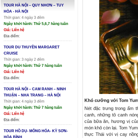
TOUR HÀ NỘI – QUY NHƠN – TUY
HÒA - HÀ NỘI
Thời gian: 4 ngày 3 đêm
Ngày khởi hành: Thứ 5,6,7 hàng tuần
Giá: Liên hệ
Địa điểm:
TOUR DU THUYỀN MARGARET
CRUISE
Thời gian: 3 ngày 2 đêm
Ngày khởi hành: Thứ 7 hàng tuần
Giá: Liên hệ
Địa điểm:
TOUR HÀ NỘI – CAM RANH – NINH
THUẬN – NHA TRANG – HÀ NỘI
Khó cưỡng với Tom Yu
Thời gian: 4 ngày 3 đêm
Ngày khởi hành: Thứ 7 hàng tuần
Nét đặc trưng trong ẩm
Giá: Liên hệ
canh, những tô canh nón
Địa điểm:
của bữa ăn, hương vị củ
món khô còn lại. Tom Yu
TOUR HỒ DỤ- MÔNG HÓA- KỲ SƠN-
thực Thái với vị cay nồ
HÒA BÌNH