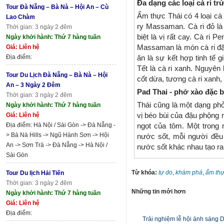
Đa dạng các loại cà ri tr
Tour Đà Nẵng – Bà Nà – Hội An – Cù
Ẩm thực Thái có 4 loại cà r
Lao Chàm
ry Massaman. Cà ri đỏ là
Thời gian: 3 ngày 2 đêm
biệt là vị rất cay. Cà ri P
Ngày khởi hành: Thứ 7 hàng tuần
Giá: Liên hệ
Massaman là món cà ri đ
Địa điểm:
ăn là sự kết hợp tinh tế 
Tết là cà ri xanh. Nguyên 
Tour Du Lịch Đà Nẵng – Bà Nà – Hội
cốt dừa, tương cà ri xanh, 
An – 3 Ngày 2 Đêm
Pad Thai - phở xào đặc b
Thời gian: 3 ngày 2 đêm
Thái cũng là một dạng ph
Ngày khởi hành: Thứ 7 hàng tuần
Giá: Liên hệ
vị béo bùi của đậu phộng 
Địa điểm: Hà Nội / Sài Gòn -> Đà Nẵng -
ngọt của tôm. Một trong
> Bà Nà Hills -> Ngũ Hành Sơn -> Hội
nước sốt, mỗi người đều
An -> Sơn Trà -> Đà Nẵng -> Hà Nội /
nước sốt khác nhau tạo ra 
Sài Gòn
Từ khóa:
tự do
,
khám phá
,
ẩm th
Tour Du lịch Hải Tiến
Thời gian: 3 ngày 2 đêm
Những tin mới hơn
Ngày khởi hành: Thứ 7 hàng tuần
Giá: Liên hệ
Địa điểm:
Trải nghiệm lễ hội ánh sáng 