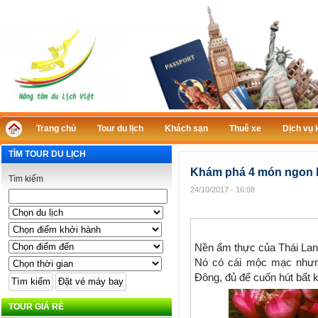
Trang chủ
Tour du lịch
Khách sạn
Thuê xe
Dịch vụ 
TÌM TOUR DU LỊCH
Khám phá 4 món ngon 
Tìm kiếm
24/10/2017 - 16:08
Nền ẩm thực của Thái Lan 
Nó có cái mộc mạc nhưn
Đông, đủ để cuốn hút bất 
TOUR GIÁ RẺ