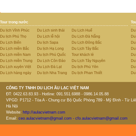
Tour trong nước
To
Du lịch Vĩnh Phúc
Du Lịch sinh thái
Du Lịch Huế
Du
Du lịch Phú Thọ
Du Lịch lễ hội
Du Lịch Đà Nẵng
Du
Du Lịch Biển
Du lịch Sapa
Du Lịch Đông Bắc
Du
Du Lịch miền Bắc
Du lịch Hạ Long
Du Lịch Tây Bắc
Du 
Du Lịch miền Nam
Du lịch Phú Quốc
Tour khách lẻ
Du
Du Lịch miền Trung
Du Lịch Côn Đảo
Du Lịch Tây Nguyên
Du
Du Lịch xuyên Việt
Du Lịch Đà Lạt
Du lịch Phú Yên
Du
Du Lịch hàng ngày
Du lịch Nha Trang
Du lịch Phan Thiết
Du
CÔNG TY TNHH DU LỊCH ÂU LẠC VIỆT NAM
ĐT: 0422.63.83.93 - Hotline: 091.551.6988 - 0986.14.05.88
VPGD: P1712 - Tòa A - Chung cư Bộ Quốc Phòng 789 - Mỹ Đình - Từ Liê
Hà Nội
Website:
http://aulacvietnam.com
Email:
ceo.aulacvietnam@gmail.com - cfo.aulacvietnam@gmail.com