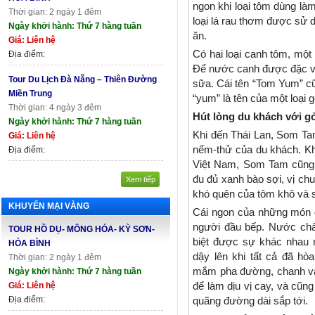
ngon khi loại tôm dùng làm
Thời gian: 2 ngày 1 đêm
loại lá rau thơm được sử 
Ngày khởi hành: Thứ 7 hàng tuần
ăn.
Giá: Liên hệ
Có hai loại canh tôm, một
Địa điểm:
Để nước canh được đặc v
Tour Du Lịch Đà Nẵng – Thiên Đường
sữa. Cái tên “Tom Yum” cũn
Miền Trung
“yum” là tên của một loại 
Thời gian: 4 ngày 3 đêm
Hút lòng du khách với 
Ngày khởi hành: Thứ 7 hàng tuần
Khi đến Thái Lan, Som Ta
Giá: Liên hệ
nếm-thử của du khách. Kh
Địa điểm:
Việt Nam, Som Tam cũng 
đu đủ xanh bào sợi, vị c
Xem tiếp
khó quên của tôm khô và s
KHUYẾN MẠI VÀNG
Cái ngon của những món 
người đầu bếp. Nước chấ
TOUR HỒ DỤ- MÔNG HÓA- KỲ SƠN-
biệt được sự khác nhau n
HÒA BÌNH
dậy lên khi tất cả đã h
Thời gian: 2 ngày 1 đêm
mắm pha đường, chanh và
Ngày khởi hành: Thứ 7 hàng tuần
Giá: Liên hệ
để làm dịu vị cay, và cũ
Địa điểm:
quãng đường dài sắp tới.