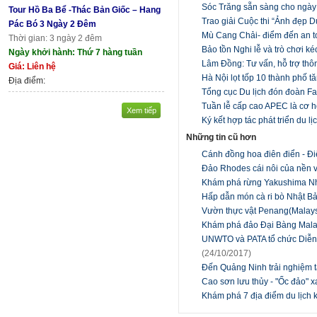
Sóc Trăng sẵn sàng cho ngày
Tour Hồ Ba Bể -Thác Bản Giốc – Hang
Trao giải Cuộc thi “Ảnh đẹp 
Pác Bó 3 Ngày 2 Đêm
Mù Cang Chải- điểm đến an to
Thời gian: 3 ngày 2 đêm
Bảo tồn Nghi lễ và trò chơi ké
Ngày khởi hành: Thứ 7 hàng tuần
Lâm Đồng: Tư vấn, hỗ trợ thôn
Giá: Liên hệ
Hà Nội lọt tốp 10 thành phố tă
Địa điểm:
Tổng cục Du lịch đón đoàn Fam
Tuần lễ cấp cao APEC là cơ h
Xem tiếp
Ký kết hợp tác phát triển du l
Những tin cũ hơn
Cánh đồng hoa điên điển - Đ
Đảo Rhodes cái nôi của nền 
Khám phá rừng Yakushima N
Hấp dẫn món cà ri bò Nhật B
Vườn thực vật Penang(Malays
Khám phá đảo Đại Bàng Mal
UNWTO và PATA tổ chức Diễn đ
(24/10/2017)
Đến Quảng Ninh trải nghiệm
Cao sơn lưu thủy - "Ốc đảo"
Khám phá 7 địa điểm du lịch