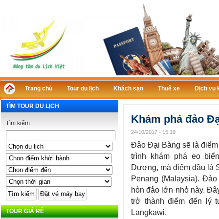
Trang chủ
Tour du lịch
Khách sạn
Thuê xe
Dịch vụ 
TÌM TOUR DU LỊCH
Khám phá đảo Đạ
Tìm kiếm
24/10/2017 - 15:19
Đảo Đại Bàng sẽ là điểm
trình khám phá eo biể
Dương, mà điểm đầu là S
Penang (Malaysia). Đảo 
hòn đảo lớn nhỏ này. Đây
trở thành điểm đến lý t
TOUR GIÁ RẺ
Langkawi.