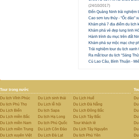
(24/10/2017)
Đến Quảng Ninh trải nghiệm
Cao sơn lưu thủy - "Ốc đảo"
Khám phá 7 địa điểm du lịch
Khám phá vẻ đẹp lung linh H
Hành trình du mục trên đất N
Khám phá sự mộc mạc chợ ph
Trải nghiệm tour du lịch xanh
Ra mắt tour du lịch “Sáng Th
Cù Lao Câu, Bình Thuận - Mi
Tour trong nước
To
Du lịch Vĩnh Phúc
Du Lịch sinh thái
Du Lịch Huế
Du
Du lịch Phú Thọ
Du Lịch lễ hội
Du Lịch Đà Nẵng
Du
Du Lịch Biển
Du lịch Sapa
Du Lịch Đông Bắc
Du
Du Lịch miền Bắc
Du lịch Hạ Long
Du Lịch Tây Bắc
Du 
Du Lịch miền Nam
Du lịch Phú Quốc
Tour khách lẻ
Du
Du Lịch miền Trung
Du Lịch Côn Đảo
Du Lịch Tây Nguyên
Du
Du Lịch xuyên Việt
Du Lịch Đà Lạt
Du lịch Phú Yên
Du