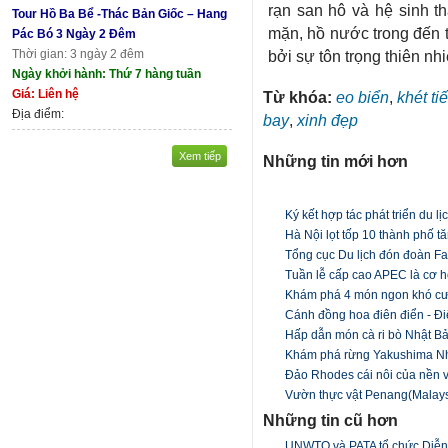
rạn san hô và hệ sinh t
Tour Hồ Ba Bể -Thác Bản Giốc – Hang
mặn, hồ nước trong đến t
Pác Bó 3 Ngày 2 Đêm
Thời gian: 3 ngày 2 đêm
bởi sự tôn trọng thiên nh
Ngày khởi hành: Thứ 7 hàng tuần
Giá: Liên hệ
Từ khóa:
eo biển
,
khét ti
Địa điểm:
bay
,
xinh đẹp
Xem tiếp
Những tin mới hơn
Ký kết hợp tác phát triển du l
Hà Nội lọt tốp 10 thành phố tă
Tổng cục Du lịch đón đoàn Fam
Tuần lễ cấp cao APEC là cơ h
Khám phá 4 món ngon khó cư
Cánh đồng hoa điên điển - Đ
Hấp dẫn món cà ri bò Nhật B
Khám phá rừng Yakushima N
Đảo Rhodes cái nôi của nền 
Vườn thực vật Penang(Malaysi
Những tin cũ hơn
UNWTO và PATA tổ chức Diễn đ