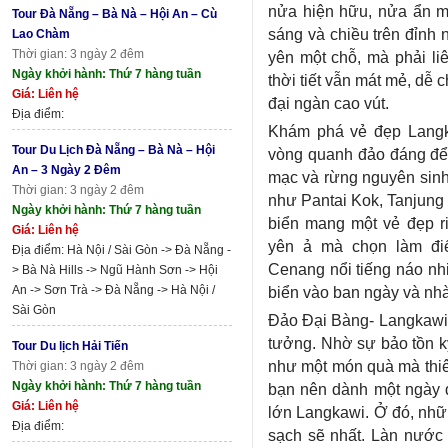
nửa hiện hữu, nửa ẩn m
Tour Đà Nẵng – Bà Nà – Hội An – Cù
sáng và chiều trên đỉnh 
Lao Chàm
Thời gian: 3 ngày 2 đêm
yên một chỗ, mà phải li
Ngày khởi hành: Thứ 7 hàng tuần
thời tiết vẫn mát mẻ, dễ 
Giá: Liên hệ
đại ngàn cao vút.
Địa điểm:
Khám phá vẻ đẹp Langka
Tour Du Lịch Đà Nẵng – Bà Nà – Hội
vòng quanh đảo đáng để
An – 3 Ngày 2 Đêm
mạc và rừng nguyên sinh.
Thời gian: 3 ngày 2 đêm
như Pantai Kok, Tanjung
Ngày khởi hành: Thứ 7 hàng tuần
biển mang một vẻ đẹp ri
Giá: Liên hệ
yên ả mà chọn làm đi
Địa điểm: Hà Nội / Sài Gòn -> Đà Nẵng -
Cenang nổi tiếng náo nhi
> Bà Nà Hills -> Ngũ Hành Sơn -> Hội
An -> Sơn Trà -> Đà Nẵng -> Hà Nội /
biển vào ban ngày và nh
Sài Gòn
Đảo Đại Bàng- Langkawi đ
tưởng. Nhờ sự bảo tồn k
Tour Du lịch Hải Tiến
như một món quà mà thiên
Thời gian: 3 ngày 2 đêm
Ngày khởi hành: Thứ 7 hàng tuần
bạn nên dành một ngày 
Giá: Liên hệ
lớn Langkawi. Ở đó, nhữ
Địa điểm:
sạch sẽ nhất. Làn nước 