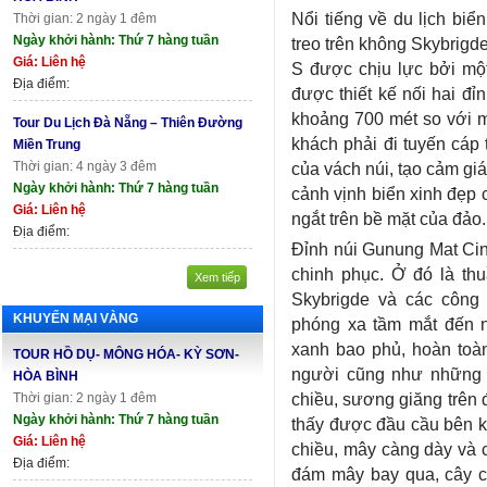
Nổi tiếng về du lịch bi
Thời gian: 2 ngày 1 đêm
Ngày khởi hành: Thứ 7 hàng tuần
treo trên không Skybrigd
Giá: Liên hệ
S được chịu lực bởi một
Địa điểm:
được thiết kế nối hai đ
khoảng 700 mét so với 
Tour Du Lịch Đà Nẵng – Thiên Đường
khách phải đi tuyến cáp 
Miền Trung
Thời gian: 4 ngày 3 đêm
của vách núi, tạo cảm gi
Ngày khởi hành: Thứ 7 hàng tuần
cảnh vịnh biển xinh đẹp 
Giá: Liên hệ
ngắt trên bề mặt của đảo.
Địa điểm:
Đỉnh núi Gunung Mat Cinc
chinh phục. Ở đó là thu
Xem tiếp
Skybrigde và các công
KHUYẾN MẠI VÀNG
phóng xa tầm mắt đến n
xanh bao phủ, hoàn toà
TOUR HỒ DỤ- MÔNG HÓA- KỲ SƠN-
người cũng như những k
HÒA BÌNH
chiều, sương giăng trên 
Thời gian: 2 ngày 1 đêm
Ngày khởi hành: Thứ 7 hàng tuần
thấy được đầu cầu bên ki
Giá: Liên hệ
chiều, mây càng dày và ch
Địa điểm:
đám mây bay qua, cây c