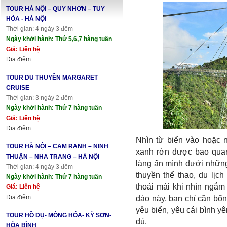
TOUR HÀ NỘI – QUY NHƠN – TUY
HÒA - HÀ NỘI
Thời gian: 4 ngày 3 đêm
Ngày khởi hành: Thứ 5,6,7 hàng tuần
Giá: Liên hệ
Địa điểm:
TOUR DU THUYỀN MARGARET
CRUISE
Thời gian: 3 ngày 2 đêm
Ngày khởi hành: Thứ 7 hàng tuần
Giá: Liên hệ
Địa điểm:
Nhìn từ biển vào hoặc 
TOUR HÀ NỘI – CAM RANH – NINH
xanh rờn được bao quan
THUẬN – NHA TRANG – HÀ NỘI
làng ẩn mình dưới những
Thời gian: 4 ngày 3 đêm
thuyền thể thao, du lịc
Ngày khởi hành: Thứ 7 hàng tuần
thoải mái khi nhìn ngắm
Giá: Liên hệ
Địa điểm:
đảo này, bạn chỉ cần bố
yêu biển, yêu cái bình y
TOUR HỒ DỤ- MÔNG HÓA- KỲ SƠN-
đủ.
HÒA BÌNH