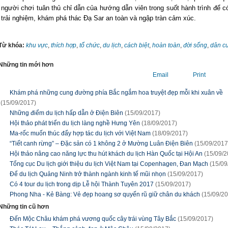
người chơi tuân thủ chỉ dẫn của hướng dẫn viên trong suốt hành trình để 
trải nghiệm, khám phá thác Đạ Sar an toàn và ngập tràn cảm xúc.
Từ khóa:
khu vực
,
thích hợp
,
tổ chức
,
du lịch
,
cách biệt
,
hoàn toàn
,
đời sống
,
dân c
Những tin mới hơn
Email
Print
Khám phá những cung đường phía Bắc ngắm hoa truyệt đẹp mỗi khi xuân về
(15/09/2017)
Những điểm du lịch hấp dẫn ở Điện Biên
(15/09/2017)
Hội thảo phát triển du lịch làng nghề Hưng Yên
(18/09/2017)
Ma-rốc muốn thúc đẩy hợp tác du lịch với Việt Nam
(18/09/2017)
“Tiết canh rừng” – Đặc sản có 1 không 2 ở Mường Luân Điện Biên
(15/09/2017
Hội thảo nâng cao năng lực thu hút khách du lịch Hàn Quốc tại Hội An
(15/09/2
Tổng cục Du lịch giới thiệu du lịch Việt Nam tại Copenhagen, Đan Mạch
(15/09
Để du lịch Quảng Ninh trở thành ngành kinh tế mũi nhọn
(15/09/2017)
Có 4 tour du lịch trong dịp Lễ hội Thành Tuyên 2017
(15/09/2017)
Phong Nha - Kẻ Bàng: Vẻ đẹp hoang sơ quyến rũ giữ chân du khách
(15/09/2
Những tin cũ hơn
Đến Mộc Châu khám phá vương quốc cây trái vùng Tây Bắc
(15/09/2017)