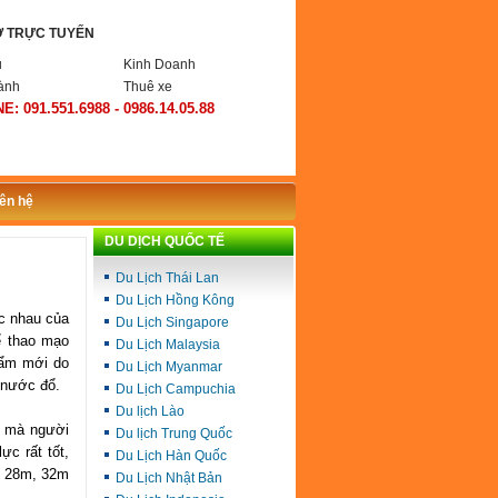
Ợ TRỰC TUYẾN
ụ
Kinh Doanh
ành
Thuê xe
E: 091.551.6988 - 0986.14.05.88
iên hệ
DU DỊCH QUỐC TẾ
Du Lịch Thái Lan
Du Lịch Hồng Kông
c nhau của
Du Lịch Singapore
hể thao mạo
Du Lịch Malaysia
hẩm mới do
Du Lịch Myanmar
g nước đổ.
Du Lịch Campuchia
Du lịch Lào
ực mà người
Du lịch Trung Quốc
ực rất tốt,
Du Lịch Hàn Quốc
ức 28m, 32m
Du Lịch Nhật Bản