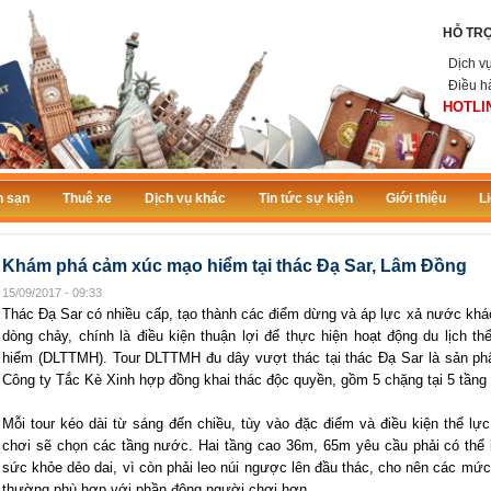
HỖ TR
Dịch v
Điều h
HOTLIN
 sạn
Thuê xe
Dịch vụ khác
Tin tức sự kiện
Giới thiệu
L
Khám phá cảm xúc mạo hiểm tại thác Ðạ Sar, Lâm Đồng
15/09/2017 - 09:33
Thác Đạ Sar có nhiều cấp, tạo thành các điểm dừng và áp lực xả nước khá
dòng chảy, chính là điều kiện thuận lợi để thực hiện hoạt động du lịch t
hiểm (DLTTMH). Tour DLTTMH đu dây vượt thác tại thác Đạ Sar là sản p
Công ty Tắc Kè Xinh hợp đồng khai thác độc quyền, gồm 5 chặng tại 5 tần
Mỗi tour kéo dài từ sáng đến chiều, tùy vào đặc điểm và điều kiện thể l
chơi sẽ chọn các tầng nước. Hai tầng cao 36m, 65m yêu cầu phải có thể l
sức khỏe dẻo dai, vì còn phải leo núi ngược lên đầu thác, cho nên các m
thường phù hợp với phần đông người chơi hơn.