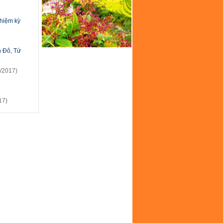
nhiệm kỳ
h Đô, Tứ
/2017)
17)