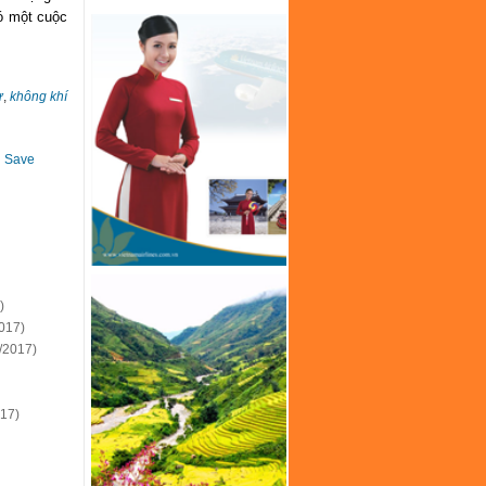
có một cuộc
ư
,
không khí
Save
)
017)
/2017)
017)