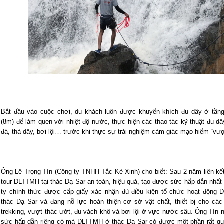
Bắt đầu vào cuộc chơi, du khách luôn được khuyến khích đu dây ở tầng
(8m) để làm quen với nhiệt độ nước, thực hiện các thao tác kỹ thuật đu dâ
đá, thả dây, bơi lội… trước khi thực sự trải nghiệm cảm giác mạo hiểm “vượ
Ông Lê Trọng Tín (Công ty TNHH Tắc Kè Xinh) cho biết: Sau 2 năm liên kế
tour DLTTMH tại thác Đạ Sar an toàn, hiệu quả, tạo được sức hấp dẫn nhất
ty chính thức được cấp giấy xác nhận đủ điều kiện tổ chức hoạt động 
thác Đạ Sar và đang nỗ lực hoàn thiện cơ sở vật chất, thiết bị cho các
trekking, vượt thác ướt, đu vách khô và bơi lội ở vực nước sâu. Ông Tín
sức hấp dẫn riêng có mà DLTTMH ở thác Đạ Sar có được một phần rất qua