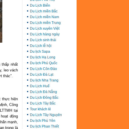
Du Lịch Biển
Du Lịch miền Bắc
Du Lịch miền Nam
Du Lịch miền Trung
Du Lịch xuyên Việt
Du Lịch hàng ngày
Du Lịch sinh thái
Du Lịch lễ hội
Du lịch Sapa
Du lịch Hạ Long
Du lịch Phú Quốc
 thấp nhất
Du Lịch Côn Đảo
y, leo vách
Du Lịch Đà Lạt
t thác”.
Du lịch Nha Trang
Du Lịch Huế
Du Lịch Đà Nẵng
Du Lịch Đông Bắc
t thực hiện
Du Lịch Tây Bắc
 định, Công
Tour khách lẻ
DLTTMH tại
Du Lịch Tây Nguyên
 hoạt động
Du lịch Phú Yên
 nhấn mạnh,
Du lịch Phan Thiết
n trọng là