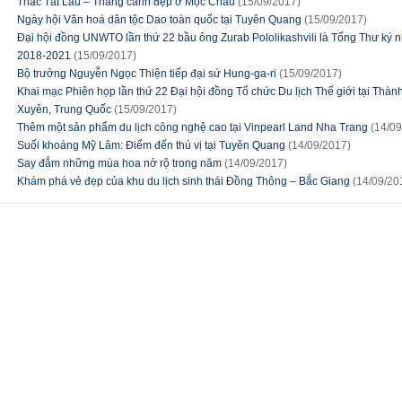
Thác Tát Lau – Thắng cảnh đẹp ở Mộc Châu
(15/09/2017)
Ngày hội Văn hoá dân tộc Dao toàn quốc tại Tuyên Quang
(15/09/2017)
Đại hội đồng UNWTO lần thứ 22 bầu ông Zurab Pololikashvili là Tổng Thư ký 
2018-2021
(15/09/2017)
Bộ trưởng Nguyễn Ngọc Thiện tiếp đại sứ Hung-ga-ri
(15/09/2017)
Khai mạc Phiên họp lần thứ 22 Đại hội đồng Tổ chức Du lịch Thế giới tại Thàn
Xuyên, Trung Quốc
(15/09/2017)
Thêm một sản phẩm du lịch công nghệ cao tại Vinpearl Land Nha Trang
(14/09
Suối khoáng Mỹ Lâm: Điểm đến thú vị tại Tuyên Quang
(14/09/2017)
Say đắm những mùa hoa nở rộ trong năm
(14/09/2017)
Khám phá vẻ đẹp của khu du lịch sinh thái Đồng Thông – Bắc Giang
(14/09/20