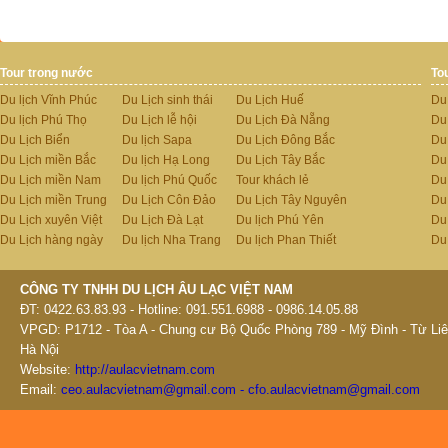
Tour trong nước
To
Du lịch Vĩnh Phúc
Du Lịch sinh thái
Du Lịch Huế
Du
Du lịch Phú Thọ
Du Lịch lễ hội
Du Lịch Đà Nẵng
Du
Du Lịch Biển
Du lịch Sapa
Du Lịch Đông Bắc
Du
Du Lịch miền Bắc
Du lịch Hạ Long
Du Lịch Tây Bắc
Du 
Du Lịch miền Nam
Du lịch Phú Quốc
Tour khách lẻ
Du
Du Lịch miền Trung
Du Lịch Côn Đảo
Du Lịch Tây Nguyên
Du
Du Lịch xuyên Việt
Du Lịch Đà Lạt
Du lịch Phú Yên
Du
Du Lịch hàng ngày
Du lịch Nha Trang
Du lịch Phan Thiết
Du
CÔNG TY TNHH DU LỊCH ÂU LẠC VIỆT NAM
ĐT: 0422.63.83.93 - Hotline: 091.551.6988 - 0986.14.05.88
VPGD: P1712 - Tòa A - Chung cư Bộ Quốc Phòng 789 - Mỹ Đình - Từ Liê
Hà Nội
Website:
http://aulacvietnam.com
Email:
ceo.aulacvietnam@gmail.com - cfo.aulacvietnam@gmail.com