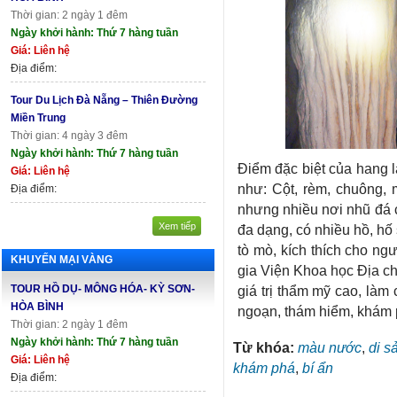
Thời gian: 2 ngày 1 đêm
Ngày khởi hành: Thứ 7 hàng tuần
Giá: Liên hệ
Địa điểm:
Tour Du Lịch Đà Nẵng – Thiên Đường
Miền Trung
Thời gian: 4 ngày 3 đêm
Ngày khởi hành: Thứ 7 hàng tuần
Điểm đặc biệt của hang 
Giá: Liên hệ
như: Cột, rèm, chuông,
Địa điểm:
nhưng nhiều nơi nhũ đá c
Xem tiếp
đa dạng, có nhiều hồ, hố 
tò mò, kích thích cho n
KHUYẾN MẠI VÀNG
gia Viện Khoa học Địa chấ
TOUR HỒ DỤ- MÔNG HÓA- KỲ SƠN-
giá trị thẩm mỹ cao, làm
HÒA BÌNH
ngoạn, thám hiểm, khám p
Thời gian: 2 ngày 1 đêm
Ngày khởi hành: Thứ 7 hàng tuần
Từ khóa:
màu nước
,
di s
Giá: Liên hệ
khám phá
,
bí ẩn
Địa điểm: