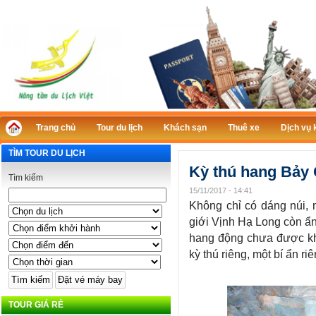
Trang chủ
Tour du lịch
Khách sạn
Thuê xe
Dịch vụ 
TÌM TOUR DU LỊCH
Kỳ thú hang Bảy
Tìm kiếm
15/11/2017 - 14:41
Không chỉ có dáng núi, 
giới Vịnh Hạ Long còn ẩn
hang động chưa được kh
kỳ thú riêng, một bí ẩn riê
TOUR GIÁ RẺ