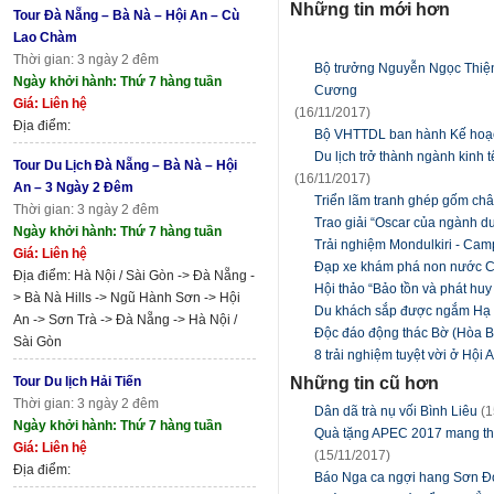
Những tin mới hơn
Tour Đà Nẵng – Bà Nà – Hội An – Cù
Lao Chàm
Thời gian: 3 ngày 2 đêm
Bộ trưởng Nguyễn Ngọc Thiện
Ngày khởi hành: Thứ 7 hàng tuần
Cương
Giá: Liên hệ
(16/11/2017)
Địa điểm:
Bộ VHTTDL ban hành Kế hoạch
Du lịch trở thành ngành kinh 
Tour Du Lịch Đà Nẵng – Bà Nà – Hội
(16/11/2017)
An – 3 Ngày 2 Đêm
Triển lãm tranh ghép gốm châ
Thời gian: 3 ngày 2 đêm
Trao giải “Oscar của ngành du 
Ngày khởi hành: Thứ 7 hàng tuần
Trải nghiệm Mondulkiri - Ca
Giá: Liên hệ
Đạp xe khám phá non nước 
Địa điểm: Hà Nội / Sài Gòn -> Đà Nẵng -
Hội thảo “Bảo tồn và phát huy c
> Bà Nà Hills -> Ngũ Hành Sơn -> Hội
Du khách sắp được ngắm Hạ L
An -> Sơn Trà -> Đà Nẵng -> Hà Nội /
Độc đáo động thác Bờ (Hòa B
Sài Gòn
8 trải nghiệm tuyệt vời ở Hội 
Những tin cũ hơn
Tour Du lịch Hải Tiến
Thời gian: 3 ngày 2 đêm
Dân dã trà nụ vối Bình Liêu
(1
Ngày khởi hành: Thứ 7 hàng tuần
Quà tặng APEC 2017 mang thôn
Giá: Liên hệ
(15/11/2017)
Địa điểm:
Báo Nga ca ngợi hang Sơn Đoò