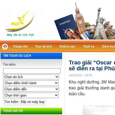
Trang chủ
Tour du lịch
Khách sạn
Thuê xe
Dịch vụ 
TÌM TOUR DU LỊCH
Trao giải “Oscar 
Tìm kiếm
sẽ diễn ra tại Ph
16/11/2017 - 09:33
Khu nghỉ dưỡng JW Marri
trao giải thưởng danh g
toàn cầu.
TOUR GIÁ RẺ