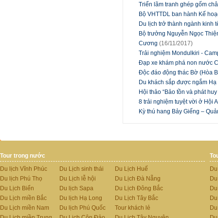
Triển lãm tranh ghép gốm ch
Bộ VHTTDL ban hành Kế hoạch
Du lịch trở thành ngành kinh 
Bộ trưởng Nguyễn Ngọc Thiện
Cương
(16/11/2017)
Trải nghiệm Mondulkiri - Ca
Đạp xe khám phá non nước 
Độc đáo động thác Bờ (Hòa B
Du khách sắp được ngắm Hạ L
Hội thảo “Bảo tồn và phát huy 
8 trải nghiệm tuyệt vời ở Hội
Kỳ thú hang Bảy Giếng – Qu
Tour trong nước
To
Du lịch Vĩnh Phúc
Du Lịch sinh thái
Du Lịch Huế
Du
Du lịch Phú Thọ
Du Lịch lễ hội
Du Lịch Đà Nẵng
Du
Du Lịch Biển
Du lịch Sapa
Du Lịch Đông Bắc
Du
Du Lịch miền Bắc
Du lịch Hạ Long
Du Lịch Tây Bắc
Du 
Du Lịch miền Nam
Du lịch Phú Quốc
Tour khách lẻ
Du
Du Lịch miền Trung
Du Lịch Côn Đảo
Du Lịch Tây Nguyên
Du