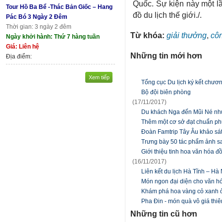
Quốc. Sự kiện này một l
Tour Hồ Ba Bể -Thác Bản Giốc – Hang
đồ du lịch thế giới./.
Pác Bó 3 Ngày 2 Đêm
Thời gian: 3 ngày 2 đêm
Từ khóa:
giải thưởng
,
cô
Ngày khởi hành: Thứ 7 hàng tuần
Giá: Liên hệ
Những tin mới hơn
Địa điểm:
Xem tiếp
Tổng cục Du lịch ký kết chươ
Bộ đội biên phòng
(17/11/2017)
Du khách Nga đến Mũi Né nh
Thêm một cơ sở đạt chuẩn phụ
Đoàn Famtrip Tây Âu khảo sát
Trưng bày 50 tác phẩm ảnh s
Giới thiệu tinh hoa văn hóa 
(16/11/2017)
Liên kết du lịch Hà Tĩnh – Hà
Món ngon đại diện cho văn h
Khám phá hoa vàng cỏ xanh 
Pha Đin - món quà vô giá thi
Những tin cũ hơn