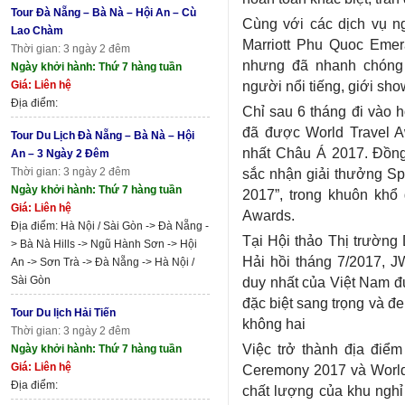
Tour Đà Nẵng – Bà Nà – Hội An – Cù
Cùng với các dịch vụ n
Lao Chàm
Marriott Phu Quoc Eme
Thời gian: 3 ngày 2 đêm
nhưng đã nhanh chóng 
Ngày khởi hành: Thứ 7 hàng tuần
người nổi tiếng, giới sh
Giá: Liên hệ
Địa điểm:
Chỉ sau 6 tháng đi vào 
đã được World Travel A
Tour Du Lịch Đà Nẵng – Bà Nà – Hội
nhất Châu Á 2017. Đồng 
An – 3 Ngày 2 Đêm
Thời gian: 3 ngày 2 đêm
sắc nhận giải thưởng S
Ngày khởi hành: Thứ 7 hàng tuần
2017”, trong khuôn khổ
Giá: Liên hệ
Awards.
Địa điểm: Hà Nội / Sài Gòn -> Đà Nẵng -
Tại Hội thảo Thị trường
> Bà Nà Hills -> Ngũ Hành Sơn -> Hội
Hải hồi tháng 7/2017, J
An -> Sơn Trà -> Đà Nẵng -> Hà Nội /
Sài Gòn
duy nhất của Việt Nam đ
đặc biệt sang trọng và đ
Tour Du lịch Hải Tiến
không hai
Thời gian: 3 ngày 2 đêm
Việc trở thành địa điểm
Ngày khởi hành: Thứ 7 hàng tuần
Giá: Liên hệ
Ceremony 2017 và World 
Địa điểm:
chất lượng của khu nghỉ