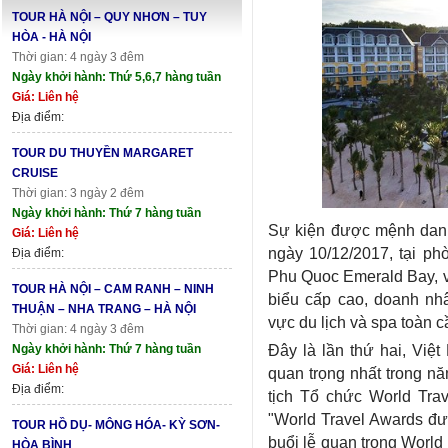
TOUR HÀ NỘI – QUY NHƠN – TUY
HÒA - HÀ NỘI
Thời gian: 4 ngày 3 đêm
Ngày khởi hành: Thứ 5,6,7 hàng tuần
Giá: Liên hệ
Địa điểm:
TOUR DU THUYỀN MARGARET
CRUISE
Thời gian: 3 ngày 2 đêm
Ngày khởi hành: Thứ 7 hàng tuần
Sự kiện được mệnh danh 
Giá: Liên hệ
ngày 10/12/2017, tại ph
Địa điểm:
Phu Quoc Emerald Bay, v
TOUR HÀ NỘI – CAM RANH – NINH
biểu cấp cao, doanh nhâ
THUẬN – NHA TRANG – HÀ NỘI
vực du lịch và spa toàn c
Thời gian: 4 ngày 3 đêm
Đây là lần thứ hai, Việ
Ngày khởi hành: Thứ 7 hàng tuần
Giá: Liên hệ
quan trọng nhất trong nă
Địa điểm:
tịch Tổ chức World Tra
"World Travel Awards đưa
TOUR HỒ DỤ- MÔNG HÓA- KỲ SƠN-
buổi lễ quan trọng Worl
HÒA BÌNH