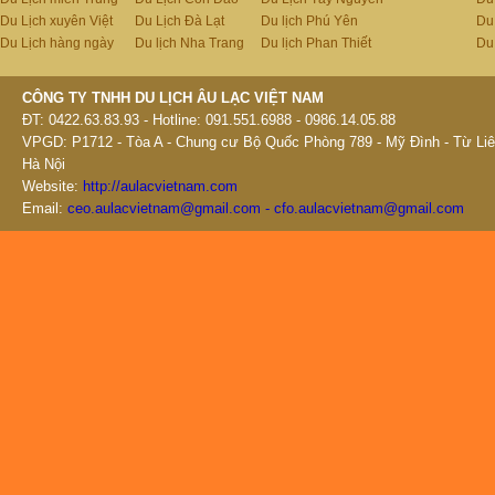
Du Lịch xuyên Việt
Du Lịch Đà Lạt
Du lịch Phú Yên
Du
Du Lịch hàng ngày
Du lịch Nha Trang
Du lịch Phan Thiết
Du
CÔNG TY TNHH DU LỊCH ÂU LẠC VIỆT NAM
ĐT: 0422.63.83.93 - Hotline: 091.551.6988 - 0986.14.05.88
VPGD: P1712 - Tòa A - Chung cư Bộ Quốc Phòng 789 - Mỹ Đình - Từ Liê
Hà Nội
Website:
http://aulacvietnam.com
Email:
ceo.aulacvietnam@gmail.com - cfo.aulacvietnam@gmail.com