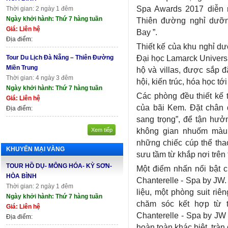
Spa Awards 2017 diễn r
Thời gian: 2 ngày 1 đêm
Ngày khởi hành: Thứ 7 hàng tuần
Thiên đường nghỉ dưỡn
Giá: Liên hệ
Bay ”.
Địa điểm:
Thiết kế của khu nghỉ d
Đại học Lamarck Universi
Tour Du Lịch Đà Nẵng – Thiên Đường
Miền Trung
hộ và villas, được sắp đ
Thời gian: 4 ngày 3 đêm
hội, kiến trúc, hóa học tớ
Ngày khởi hành: Thứ 7 hàng tuần
Các phòng đều thiết kế
Giá: Liên hệ
của bãi Kem. Đặt chân 
Địa điểm:
sang trọng”, để tận hưở
không gian nhuốm màu 
Xem tiếp
những chiếc cúp thể tha
KHUYẾN MẠI VÀNG
sưu tầm từ khắp nơi trên 
TOUR HỒ DỤ- MÔNG HÓA- KỲ SƠN-
Một điểm nhấn nổi bật 
HÒA BÌNH
Chanterelle - Spa by JW.
Thời gian: 2 ngày 1 đêm
liệu, một phòng suit riê
Ngày khởi hành: Thứ 7 hàng tuần
chăm sóc kết hợp từ t
Giá: Liên hệ
Chanterelle - Spa by JW
Địa điểm:
hoàn toàn khác biệt, tràn