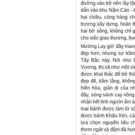
đường vào trở nên lầy lộ
dẫn vào khu Nậm Cản - t
hai chiều, cùng hàng 
trương xây dựng, hoàn th
hai bờ sông, không chỉ g
cho việc giao thương, bu
Mường Lay giờ đây mang 
đẹp hơn, nhưng sự trầm
Tây Bắc này. Nói như
Vương, thị xã như một vi
được khai thác để trở t
đẹp đẽ, trầm lắng, không
hiền hòa, giản dị của 
đầy, sóng sánh cay nồng
nhận hết tình người ấm 
loại bánh được làm từ sắ
được bánh Khẩu Xén, các 
lựa chọn nguyên liệu c
thơm ngát và đậm đà hươ