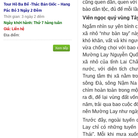
cũng quen dần, quen với 
Tour Hồ Ba Bể -Thác Bản Giốc – Hang
bào dân tộc, đủ để mỗi lần
Pác Bó 3 Ngày 2 Đêm
Thời gian: 3 ngày 2 đêm
Viên ngọc quý vùng Tâ
Ngày khởi hành: Thứ 7 hàng tuần
Ngắm nhìn sự yên bình c
Giá: Liên hệ
xã nhỏ “như bàn tay” nà
Địa điểm:
khó khăn, vất vả khi ng
vừa chống chọi với bao 
Xem tiếp
Mường Lay Nguyễn Quốc 
xã nhỏ của tỉnh Lai Châ
nước, với diện tích ch
Trung tâm thị xã nằm tr
sông Đà, sông Nậm Na 
chìm hoàn toàn trong một
ra đi, để lại vùng đất v
năm, trải qua bao cuộc đ
nên Mường Lay như ngà
Trước đây, ngoài tuyến 
Lay chỉ có những tuyến
Thái”. Mỗi khi mưa xuố