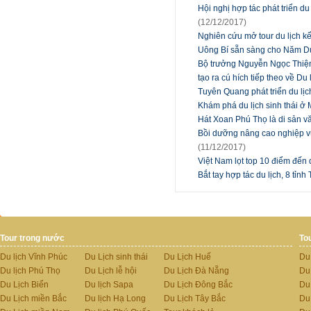
Hội nghị hợp tác phát triển d
(12/12/2017)
Nghiên cứu mở tour du lịch kế
Uông Bí sẵn sàng cho Năm Du
Bộ trưởng Nguyễn Ngọc Thiện:
tạo ra cú hích tiếp theo về Du 
Tuyên Quang phát triển du lị
Khám phá du lịch sinh thái 
Hát Xoan Phú Thọ là di sản vă
Bồi dưỡng nâng cao nghiệp vụ
(11/12/2017)
Việt Nam lọt top 10 điểm đến
Bắt tay hợp tác du lịch, 8 tỉn
Tour trong nước
To
Du lịch Vĩnh Phúc
Du Lịch sinh thái
Du Lịch Huế
Du
Du lịch Phú Thọ
Du Lịch lễ hội
Du Lịch Đà Nẵng
Du
Du Lịch Biển
Du lịch Sapa
Du Lịch Đông Bắc
Du
Du Lịch miền Bắc
Du lịch Hạ Long
Du Lịch Tây Bắc
Du 