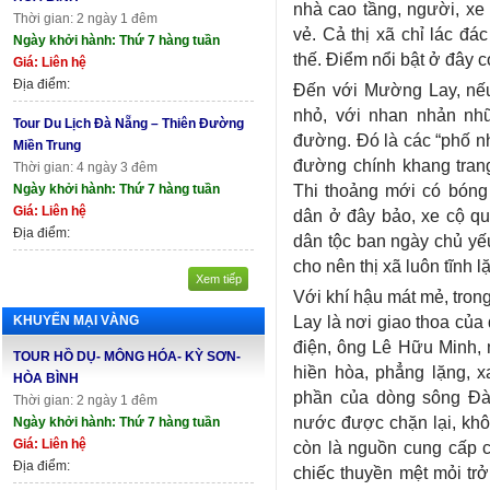
nhà cao tầng, người, xe
Thời gian: 2 ngày 1 đêm
vẻ. Cả thị xã chỉ lác đ
Ngày khởi hành: Thứ 7 hàng tuần
thế. Điểm nổi bật ở đây c
Giá: Liên hệ
Địa điểm:
Đến với Mường Lay, nếu 
nhỏ, với nhan nhản nh
Tour Du Lịch Đà Nẵng – Thiên Đường
đường. Đó là các “phố nh
Miền Trung
đường chính khang trang
Thời gian: 4 ngày 3 đêm
Thi thoảng mới có bóng 
Ngày khởi hành: Thứ 7 hàng tuần
Giá: Liên hệ
dân ở đây bảo, xe cộ qu
Địa điểm:
dân tộc ban ngày chủ yếu 
cho nên thị xã luôn tĩnh l
Xem tiếp
Với khí hậu mát mẻ, tron
Lay là nơi giao thoa của 
KHUYẾN MẠI VÀNG
điện, ông Lê Hữu Minh,
TOUR HỒ DỤ- MÔNG HÓA- KỲ SƠN-
hiền hòa, phẳng lặng, x
HÒA BÌNH
phần của dòng sông Đà 
Thời gian: 2 ngày 1 đêm
nước được chặn lại, khô
Ngày khởi hành: Thứ 7 hàng tuần
Giá: Liên hệ
còn là nguồn cung cấp 
Địa điểm:
chiếc thuyền mệt mỏi tr