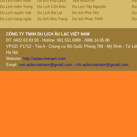
Du Lịch miền Nam
Du lịch Phú Quốc
Tour khách lẻ
Du
Du Lịch miền Trung
Du Lịch Côn Đảo
Du Lịch Tây Nguyên
Du
Du Lịch xuyên Việt
Du Lịch Đà Lạt
Du lịch Phú Yên
Du
Du Lịch hàng ngày
Du lịch Nha Trang
Du lịch Phan Thiết
Du
CÔNG TY TNHH DU LỊCH ÂU LẠC VIỆT NAM
ĐT: 0422.63.83.93 - Hotline: 091.551.6988 - 0986.14.05.88
VPGD: P1712 - Tòa A - Chung cư Bộ Quốc Phòng 789 - Mỹ Đình - Từ Liê
Hà Nội
Website:
http://aulacvietnam.com
Email:
ceo.aulacvietnam@gmail.com - cfo.aulacvietnam@gmail.com