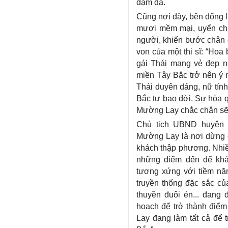
đậm đà.
Cũng nơi đây, bên đống l
mươi mềm mại, uyển ch
người, khiến bước chân 
von của một thi sĩ: “Hoa
gái Thái mang vẻ đẹp nh
miền Tây Bắc trở nên ý 
Thái duyên dáng, nữ tín
Bắc tự bao đời. Sự hòa q
Mường Lay chắc chắn sẽ 
Chủ tịch UBND huyện 
Mường Lay là nơi dừng 
khách thập phương. Nhiều
những điểm đến để kh
tương xứng với tiềm năng
truyền thống đặc sắc c
thuyền đuôi én... đang
hoạch để trở thành điể
Lay đang làm tất cả để 