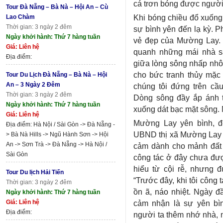
cá trơn bóng được người 
Tour Đà Nẵng – Bà Nà – Hội An – Cù
Khi bóng chiều đổ xuống,
Lao Chàm
Thời gian: 3 ngày 2 đêm
sự bình yên đến lạ kỳ. P
Ngày khởi hành: Thứ 7 hàng tuần
vẻ đẹp của Mường Lay.
Giá: Liên hệ
quanh những mái nhà sà
Địa điểm:
giữa lòng sông nhấp nhô
cho bức tranh thủy mặc 
Tour Du Lịch Đà Nẵng – Bà Nà – Hội
An – 3 Ngày 2 Đêm
chúng tôi đứng trên c
Thời gian: 3 ngày 2 đêm
Dòng sông đầy ắp ánh t
Ngày khởi hành: Thứ 7 hàng tuần
xuống dát bạc mặt sông. M
Giá: Liên hệ
Mường Lay yên bình, đẹp
Địa điểm: Hà Nội / Sài Gòn -> Đà Nẵng -
UBND thị xã Mường Lay
> Bà Nà Hills -> Ngũ Hành Sơn -> Hội
An -> Sơn Trà -> Đà Nẵng -> Hà Nội /
cảm dành cho mảnh đất 
Sài Gòn
công tác ở đây chưa đư
hiểu từ cội rễ, nhưng 
Tour Du lịch Hải Tiến
“Trước đây, khi tôi công
Thời gian: 3 ngày 2 đêm
ồn ã, náo nhiệt. Ngày 
Ngày khởi hành: Thứ 7 hàng tuần
cảm nhận là sự yên bìn
Giá: Liên hệ
Địa điểm:
người ta thêm nhớ nhà, 