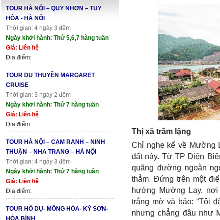
TOUR HÀ NỘI – QUY NHƠN – TUY
HÒA - HÀ NỘI
Thời gian: 4 ngày 3 đêm
Ngày khởi hành: Thứ 5,6,7 hàng tuần
Giá: Liên hệ
Địa điểm:
TOUR DU THUYỀN MARGARET
CRUISE
Thời gian: 3 ngày 2 đêm
Ngày khởi hành: Thứ 7 hàng tuần
Giá: Liên hệ
Địa điểm:
Thị xã trầm lặng
TOUR HÀ NỘI – CAM RANH – NINH
Chỉ nghe kể về Mường La
THUẬN – NHA TRANG – HÀ NỘI
đất này. Từ TP Điện Bi
Thời gian: 4 ngày 3 đêm
quãng đường ngoằn ngo
Ngày khởi hành: Thứ 7 hàng tuần
thẳm. Đứng trên một điể
Giá: Liên hệ
hướng Mường Lay, nơi 
Địa điểm:
trắng mờ và bảo: “Tôi đ
TOUR HỒ DỤ- MÔNG HÓA- KỲ SƠN-
nhưng chẳng đâu như M
HÒA BÌNH