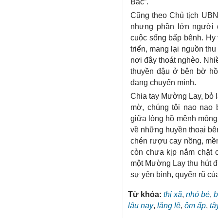
Bắc”.
Cũng theo Chủ tịch UBND
nhưng phần lớn người d
cuộc sống bấp bênh. Hy 
triển, mang lại nguồn th
nơi đây thoát nghèo. Nhi
thuyền đậu ở bên bờ hồ
đang chuyển mình.
Chia tay Mường Lay, bỏ lạ
mờ, chúng tôi nao nao 
giữa lòng hồ mênh mông, 
về những huyền thoại bê
chén rượu cay nồng, mềm
còn chưa kịp nắm chặt c
một Mường Lay thu hút đ
sự yên bình, quyến rũ của
Từ khóa:
thị xã
,
nhỏ bé
,
b
lâu nay
,
lặng lẽ
,
ôm ấp
,
tâ