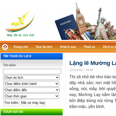
Trang chủ
Tour du lịch
Khách sạn
Thuê xe
Dịch vụ 
TÌM TOUR DU LỊCH
Lặng lẽ Mường La
Tìm kiếm
12/12/2017 - 09:50
Thị xã nhỏ bé như bàn tay
dãy nhà sàn; nơi mặt hồ
sông, núi, mây, trời qu
nay, Mường Lay nằm lặn
bởi điệp trùng núi rừng
trầm mặc, yên bình.
TOUR GIÁ RẺ