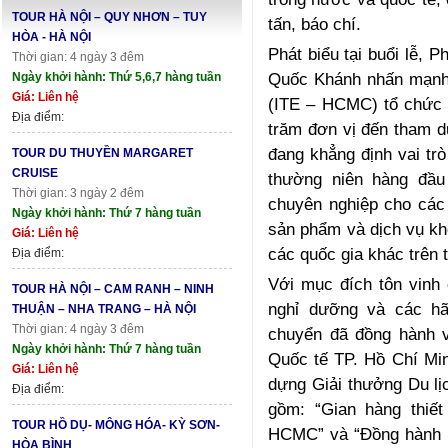
TOUR HÀ NỘI – QUY NHƠN – TUY
tấn, báo chí.
HÒA - HÀ NỘI
Phát biểu tại buổi lễ, 
Thời gian: 4 ngày 3 đêm
Quốc Khánh nhấn mạnh,
Ngày khởi hành: Thứ 5,6,7 hàng tuần
Giá: Liên hệ
(ITE – HCMC) tổ chức 
Địa điểm:
trăm đơn vị đến tham 
đang khẳng định vai trò
TOUR DU THUYỀN MARGARET
CRUISE
thường niên hàng đầu
Thời gian: 3 ngày 2 đêm
chuyên nghiệp cho các 
Ngày khởi hành: Thứ 7 hàng tuần
sản phẩm và dịch vụ k
Giá: Liên hệ
các quốc gia khác trên t
Địa điểm:
Với mục đích tôn vinh
TOUR HÀ NỘI – CAM RANH – NINH
nghỉ dưỡng và các hã
THUẬN – NHA TRANG – HÀ NỘI
Thời gian: 4 ngày 3 đêm
chuyển đã đồng hành v
Ngày khởi hành: Thứ 7 hàng tuần
Quốc tế TP. Hồ Chí Min
Giá: Liên hệ
dựng Giải thưởng Du l
Địa điểm:
gồm: “Gian hàng thiế
TOUR HỒ DỤ- MÔNG HÓA- KỲ SƠN-
HCMC” và “Đồng hành 
HÒA BÌNH