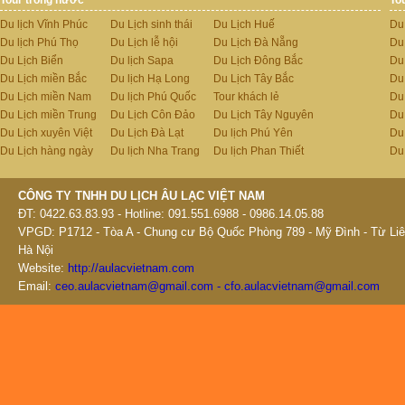
Du lịch Vĩnh Phúc
Du Lịch sinh thái
Du Lịch Huế
Du
Du lịch Phú Thọ
Du Lịch lễ hội
Du Lịch Đà Nẵng
Du
Du Lịch Biển
Du lịch Sapa
Du Lịch Đông Bắc
Du
Du Lịch miền Bắc
Du lịch Hạ Long
Du Lịch Tây Bắc
Du 
Du Lịch miền Nam
Du lịch Phú Quốc
Tour khách lẻ
Du
Du Lịch miền Trung
Du Lịch Côn Đảo
Du Lịch Tây Nguyên
Du
Du Lịch xuyên Việt
Du Lịch Đà Lạt
Du lịch Phú Yên
Du
Du Lịch hàng ngày
Du lịch Nha Trang
Du lịch Phan Thiết
Du
CÔNG TY TNHH DU LỊCH ÂU LẠC VIỆT NAM
ĐT: 0422.63.83.93 - Hotline: 091.551.6988 - 0986.14.05.88
VPGD: P1712 - Tòa A - Chung cư Bộ Quốc Phòng 789 - Mỹ Đình - Từ Liê
Hà Nội
Website:
http://aulacvietnam.com
Email:
ceo.aulacvietnam@gmail.com - cfo.aulacvietnam@gmail.com