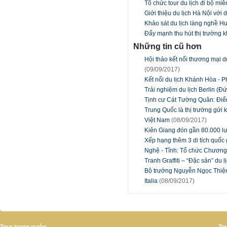
Tổ chức tour du lịch đi bộ mi
Giới thiệu du lịch Hà Nội với
Khảo sát du lịch làng nghề 
Đẩy mạnh thu hút thị trường k
Những tin cũ hơn
Hội thảo kết nối thương mại 
(09/09/2017)
Kết nối du lịch Khánh Hòa - 
Trải nghiệm du lịch Berlin (Đ
Tịnh cư Cát Tường Quân: Điể
Trung Quốc là thị trường gửi 
Việt Nam
(08/09/2017)
Kiên Giang đón gần 80.000 lư
Xếp hạng thêm 3 di tích quốc
Nghệ - Tĩnh: Tổ chức Chương 
Tranh Graffiti – “Đặc sản” du 
Bộ trưởng Nguyễn Ngọc Thiện 
Italia
(08/09/2017)
Tour trong nước
To