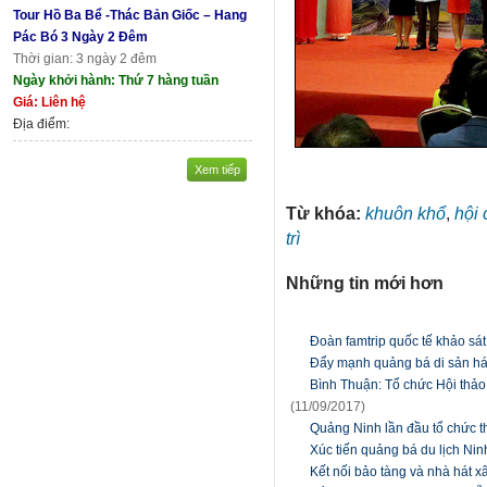
Tour Hồ Ba Bể -Thác Bản Giốc – Hang
Pác Bó 3 Ngày 2 Đêm
Thời gian: 3 ngày 2 đêm
Ngày khởi hành: Thứ 7 hàng tuần
Giá: Liên hệ
Địa điểm:
Xem tiếp
Từ khóa:
khuôn khổ
,
hội
trì
Những tin mới hơn
Đoàn famtrip quốc tế khảo sát
Đẩy mạnh quảng bá di sản h
Bình Thuận: Tổ chức Hội thảo b
(11/09/2017)
Quảng Ninh lần đầu tổ chức th
Xúc tiến quảng bá du lịch Nin
Kết nối bảo tàng và nhà hát 