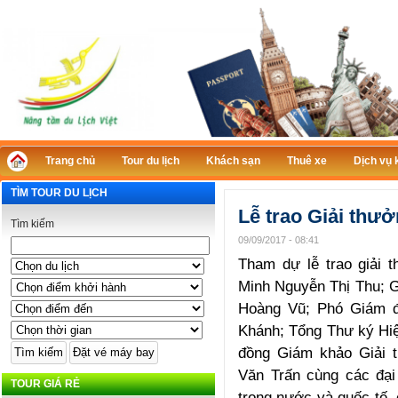
Trang chủ
Tour du lịch
Khách sạn
Thuê xe
Dịch vụ 
TÌM TOUR DU LỊCH
Lễ trao Giải thư
Tìm kiếm
09/09/2017 - 08:41
Tham dự lễ trao giải
Minh Nguyễn Thị Thu; G
Hoàng Vũ; Phó Giám đ
Khánh; Tổng Thư ký Hiệp
đồng Giám khảo Giải 
Văn Trấn cùng các đại 
TOUR GIÁ RẺ
trong nước và quốc tế,