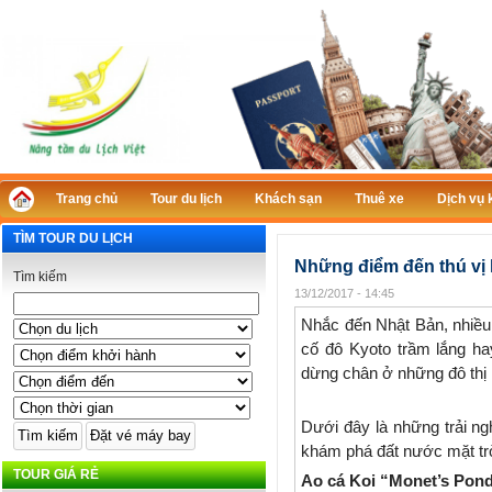
Trang chủ
Tour du lịch
Khách sạn
Thuê xe
Dịch vụ 
TÌM TOUR DU LỊCH
Những điểm đến thú vị 
Tìm kiếm
13/12/2017 - 14:45
Nhắc đến Nhật Bản, nhiều
cố đô Kyoto trầm lắng h
dừng chân ở những đô thị l
Dưới đây là những trải ng
khám phá đất nước mặt tr
TOUR GIÁ RẺ
Ao cá Koi “Monet’s Pond”