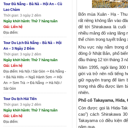
Tour Đà Nẵng – Bà Nà – Hội An – Cù
Lao Chàm
Bốn mùa Xuân - Hạ - Thu 
Thời gian: 3 ngày 2 đêm
rất riêng không lẫn vào đ
Ngày khởi hành: Thứ 7 hàng tuần
để tới Shirakawa là cuối
Giá: Liên hệ
Địa điểm:
nhiều mảng đỏ vàng lãng m
thể chìm trong tuyết trắng
Tour Du Lịch Đà Nẵng – Bà Nà – Hội
Khu vực này nằm trong d
An – 3 Ngày 2 Đêm
đông ở Nhật Bản, phổ biến
Thời gian: 3 ngày 2 đêm
đầu tháng 12 tới tháng 3 
Ngày khởi hành: Thứ 7 hàng tuần
Giá: Liên hệ
Năm 1995, ngôi làng 300
Địa điểm: Hà Nội / Sài Gòn -> Đà Nẵng -
giới và trở nên nổi tiếng
> Bà Nà Hills -> Ngũ Hành Sơn -> Hội
giữ nguyên trạng để làm 
An -> Sơn Trà -> Đà Nẵng -> Hà Nội /
trong nhà đều được làm bằn
Sài Gòn
nhiên.
Tour Du lịch Hải Tiến
Phố cổ Takayama, Hida, 
Thời gian: 3 ngày 2 đêm
Còn được gọi là Hida-Tak
Ngày khởi hành: Thứ 7 hàng tuần
cao") cách Shirakawa 30
Giá: Liên hệ
Takayama có điều kiện để 
Địa điểm:
năm qua.