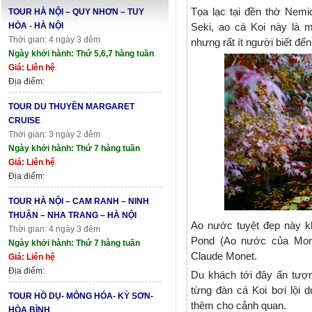
Tọa lạc tại đền thờ Nemi
TOUR HÀ NỘI – QUY NHƠN – TUY
HÒA - HÀ NỘI
Seki, ao cá Koi này là m
Thời gian: 4 ngày 3 đêm
nhưng rất ít người biết đế
Ngày khởi hành: Thứ 5,6,7 hàng tuần
Giá: Liên hệ
Địa điểm:
TOUR DU THUYỀN MARGARET
CRUISE
Thời gian: 3 ngày 2 đêm
Ngày khởi hành: Thứ 7 hàng tuần
Giá: Liên hệ
Địa điểm:
TOUR HÀ NỘI – CAM RANH – NINH
THUẬN – NHA TRANG – HÀ NỘI
Ao nước tuyệt đẹp này k
Thời gian: 4 ngày 3 đêm
Pond (Ao nước của Mone
Ngày khởi hành: Thứ 7 hàng tuần
Claude Monet.
Giá: Liên hệ
Địa điểm:
Du khách tới đây ấn tượ
từng đàn cá Koi bơi lội 
TOUR HỒ DỤ- MÔNG HÓA- KỲ SƠN-
thêm cho cảnh quan.
HÒA BÌNH