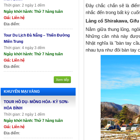
Đây chắc chắn sẽ là điể
Thời gian: 2 ngày 1 đêm
Ngày khởi hành: Thứ 7 hàng tuần
nhắc đến trong bất kỳ cuố
Giá: Liên hệ
Làng cổ Shirakawa, Gifu
Địa điểm:
Nằm giữa thung lũng, ngôi
Tour Du Lịch Đà Nẵng – Thiên Đường
Những căn nhà này được x
Miền Trung
Nhật nghĩa là "bàn tay cầ
Thời gian: 4 ngày 3 đêm
nhau tựa như đôi bàn tay c
Ngày khởi hành: Thứ 7 hàng tuần
Giá: Liên hệ
Địa điểm:
Xem tiếp
KHUYẾN MẠI VÀNG
TOUR HỒ DỤ- MÔNG HÓA- KỲ SƠN-
HÒA BÌNH
Thời gian: 2 ngày 1 đêm
Ngày khởi hành: Thứ 7 hàng tuần
Giá: Liên hệ
Địa điểm: