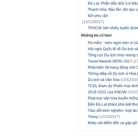
Đà Lạt: Phấn đấu đón 5,6 tri
Thanh Hóa: Bảo tồn, tôn tạo v
tích phụ cận
(14/12/2017)
TP.HCM: Mở nhiều tuyến đường
Những tin cũ hơn
Pà mẳm - món ngon tròn vị c
Hội nghị Quốc tế về Du lịch
Tổng cục Du lịch chúc mừng cá
Travel Awards (WTA) 2017
(1
Phát hiện 58 hang động mới 
Thông điệp về Du lịch vì Hòa
Du lịch và Văn hóa
(13/12/20
TCDL tham dự Phiên họp khởi
2018-2022 của ASEAN
(13/1
Phát huy văn hóa truyền thống 
Đến Đà Lạt khám phá biệt thự
Trao đổi kinh nghiệm, hợp tác
Trang
(12/12/2017)
Khảo sát điểm đến và gặp gỡ 