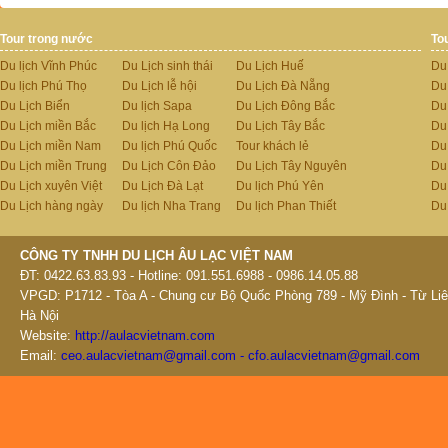
Tour trong nước
To
Du lịch Vĩnh Phúc
Du Lịch sinh thái
Du Lịch Huế
Du
Du lịch Phú Thọ
Du Lịch lễ hội
Du Lịch Đà Nẵng
Du
Du Lịch Biển
Du lịch Sapa
Du Lịch Đông Bắc
Du
Du Lịch miền Bắc
Du lịch Hạ Long
Du Lịch Tây Bắc
Du 
Du Lịch miền Nam
Du lịch Phú Quốc
Tour khách lẻ
Du
Du Lịch miền Trung
Du Lịch Côn Đảo
Du Lịch Tây Nguyên
Du
Du Lịch xuyên Việt
Du Lịch Đà Lạt
Du lịch Phú Yên
Du
Du Lịch hàng ngày
Du lịch Nha Trang
Du lịch Phan Thiết
Du
CÔNG TY TNHH DU LỊCH ÂU LẠC VIỆT NAM
ĐT: 0422.63.83.93 - Hotline: 091.551.6988 - 0986.14.05.88
VPGD: P1712 - Tòa A - Chung cư Bộ Quốc Phòng 789 - Mỹ Đình - Từ Liê
Hà Nội
Website:
http://aulacvietnam.com
Email:
ceo.aulacvietnam@gmail.com - cfo.aulacvietnam@gmail.com