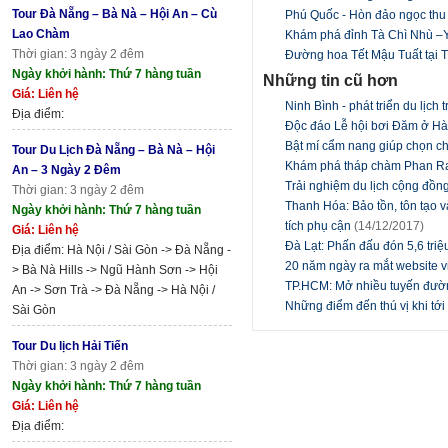
Tour Đà Nẵng – Bà Nà – Hội An – Cù
Phú Quốc - Hòn đảo ngọc thu hú
Lao Chàm
Khám phá đỉnh Tà Chì Nhù –
Thời gian: 3 ngày 2 đêm
Đường hoa Tết Mậu Tuất tại T
Ngày khởi hành: Thứ 7 hàng tuần
Những tin cũ hơn
Giá: Liên hệ
Ninh Bình - phát triển du lịc
Địa điểm:
Độc đáo Lễ hội bơi Đăm ở H
Bật mí cẩm nang giúp chọn c
Tour Du Lịch Đà Nẵng – Bà Nà – Hội
Khám phá tháp chàm Phan R
An – 3 Ngày 2 Đêm
Trải nghiệm du lịch cộng đồn
Thời gian: 3 ngày 2 đêm
Thanh Hóa: Bảo tồn, tôn tạo v
Ngày khởi hành: Thứ 7 hàng tuần
tích phụ cận
(14/12/2017)
Giá: Liên hệ
Đà Lạt: Phấn đấu đón 5,6 tri
Địa điểm: Hà Nội / Sài Gòn -> Đà Nẵng -
20 năm ngày ra mắt website 
> Bà Nà Hills -> Ngũ Hành Sơn -> Hội
TP.HCM: Mở nhiều tuyến đườn
An -> Sơn Trà -> Đà Nẵng -> Hà Nội /
Những điểm đến thú vị khi tớ
Sài Gòn
Tour Du lịch Hải Tiến
Thời gian: 3 ngày 2 đêm
Ngày khởi hành: Thứ 7 hàng tuần
Giá: Liên hệ
Địa điểm: