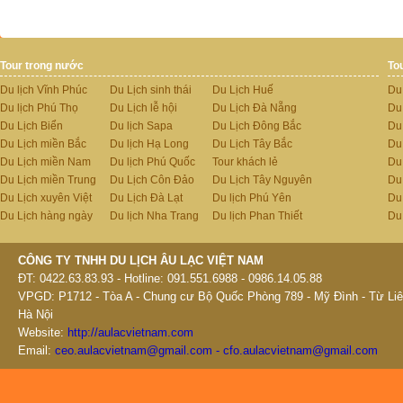
Tour trong nước
To
Du lịch Vĩnh Phúc
Du Lịch sinh thái
Du Lịch Huế
Du
Du lịch Phú Thọ
Du Lịch lễ hội
Du Lịch Đà Nẵng
Du
Du Lịch Biển
Du lịch Sapa
Du Lịch Đông Bắc
Du
Du Lịch miền Bắc
Du lịch Hạ Long
Du Lịch Tây Bắc
Du 
Du Lịch miền Nam
Du lịch Phú Quốc
Tour khách lẻ
Du
Du Lịch miền Trung
Du Lịch Côn Đảo
Du Lịch Tây Nguyên
Du
Du Lịch xuyên Việt
Du Lịch Đà Lạt
Du lịch Phú Yên
Du
Du Lịch hàng ngày
Du lịch Nha Trang
Du lịch Phan Thiết
Du
CÔNG TY TNHH DU LỊCH ÂU LẠC VIỆT NAM
ĐT: 0422.63.83.93 - Hotline: 091.551.6988 - 0986.14.05.88
VPGD: P1712 - Tòa A - Chung cư Bộ Quốc Phòng 789 - Mỹ Đình - Từ Liê
Hà Nội
Website:
http://aulacvietnam.com
Email:
ceo.aulacvietnam@gmail.com - cfo.aulacvietnam@gmail.com