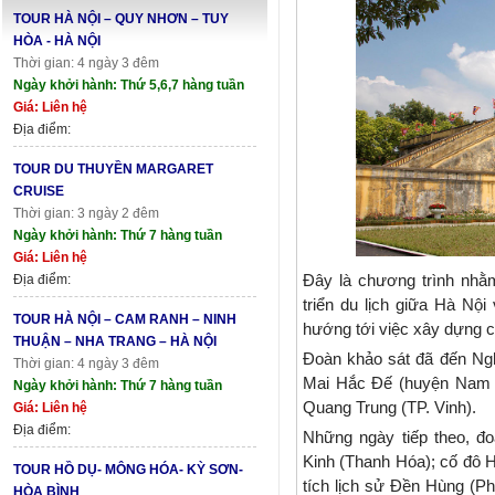
TOUR HÀ NỘI – QUY NHƠN – TUY
HÒA - HÀ NỘI
Thời gian: 4 ngày 3 đêm
Ngày khởi hành: Thứ 5,6,7 hàng tuần
Giá: Liên hệ
Địa điểm:
TOUR DU THUYỀN MARGARET
CRUISE
Thời gian: 3 ngày 2 đêm
Ngày khởi hành: Thứ 7 hàng tuần
Giá: Liên hệ
Đây là chương trình nhằm 
Địa điểm:
triển du lịch giữa Hà Nội
TOUR HÀ NỘI – CAM RANH – NINH
hướng tới việc xây dựng cá
THUẬN – NHA TRANG – HÀ NỘI
Đoàn khảo sát đã đến Nghệ
Thời gian: 4 ngày 3 đêm
Mai Hắc Đế (huyện Nam 
Ngày khởi hành: Thứ 7 hàng tuần
Quang Trung (TP. Vinh).
Giá: Liên hệ
Địa điểm:
Những ngày tiếp theo, đ
Kinh (Thanh Hóa); cố đô H
TOUR HỒ DỤ- MÔNG HÓA- KỲ SƠN-
tích lịch sử Đền Hùng (P
HÒA BÌNH