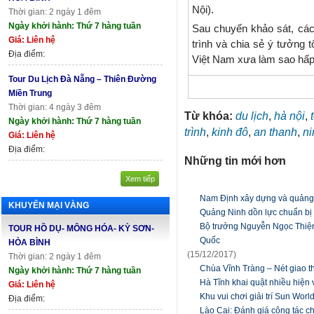
Nội).
Thời gian: 2 ngày 1 đêm
Ngày khởi hành: Thứ 7 hàng tuần
Sau chuyến khảo sát, các
Giá: Liên hệ
trình và chia sẻ ý tưởng 
Địa điểm:
Việt Nam xưa làm sao hấ
Tour Du Lịch Đà Nẵng – Thiên Đường
Miền Trung
Thời gian: 4 ngày 3 đêm
Từ khóa:
du lịch
,
hà nội
,
Ngày khởi hành: Thứ 7 hàng tuần
trình
,
kinh đô
,
an thanh
,
ni
Giá: Liên hệ
Địa điểm:
Những tin mới hơn
Xem tiếp
Nam Định xây dựng và quảng 
KHUYẾN MẠI VÀNG
Quảng Ninh dồn lực chuẩn bị
Bộ trưởng Nguyễn Ngọc Thiện 
TOUR HỒ DỤ- MÔNG HÓA- KỲ SƠN-
Quốc
HÒA BÌNH
(15/12/2017)
Thời gian: 2 ngày 1 đêm
Chùa Vĩnh Tràng – Nét giao th
Ngày khởi hành: Thứ 7 hàng tuần
Hà Tĩnh khai quật nhiều hiện 
Giá: Liên hệ
Khu vui chơi giải trí Sun Wor
Địa điểm:
Lào Cai: Đánh giá công tác c