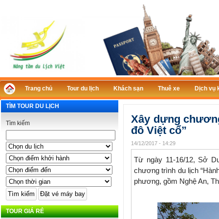
Trang chủ
Tour du lịch
Khách sạn
Thuê xe
Dịch vụ 
TÌM TOUR DU LỊCH
Xây dựng chương 
Tìm kiếm
đô Việt cổ”
14/12/2017 - 14:29
Từ ngày 11-16/12, Sở Du
chương trình du lịch “Hành
phương, gồm Nghệ An, Tha
TOUR GIÁ RẺ