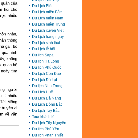
p quán của
Du Lịch Biển
m hỏi cho
Du Lịch miền Bắc
được nhiều
Du Lịch miền Nam
Du Lịch miền Trung
Du Lịch xuyên Việt
hôn nhân,
Du Lịch hàng ngày
nhân thông
Du Lịch sinh thái
hà gái; bố
Du Lịch lễ hội
g qua hình
Du lịch Sapa
lấy, không
Du lịch Hạ Long
i quan hệ
Du lịch Phú Quốc
 ngày tìm
Du Lịch Côn Đảo
Du Lịch Đà Lạt
Du lịch Nha Trang
ồng người
Du Lịch Huế
 ít nhiều
Du Lịch Đà Nẵng
“Tết Mông
Du Lịch Đông Bắc
 truyền đi
Du Lịch Tây Bắc
ẫm về văn
Tour khách lẻ
Du Lịch Tây Nguyên
Du lịch Phú Yên
Du lịch Phan Thiết