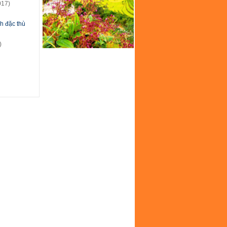
017)
h đặc thù
)