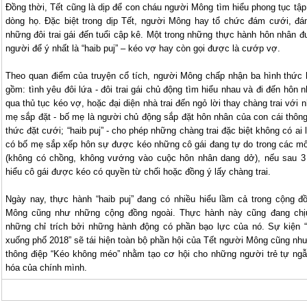
Đồng thời, Tết cũng là dịp để con cháu người Mông tìm hiểu phong tục tậ
dòng họ. Đặc biệt trong dịp Tết, người Mông hay tổ chức đám cưới, đá
những đôi trai gái đến tuổi cập kê. Một trong những thực hành hôn nhân 
người để ý nhất là “haib puj” – kéo vợ hay còn gọi được là cướp vợ.
Theo quan điểm của truyện cổ tích, người Mông chấp nhận ba hình thức 
gồm: tình yêu đôi lứa - đôi trai gái chủ động tìm hiểu nhau và đi đến hôn 
qua thủ tục kéo vợ, hoặc đại diện nhà trai đến ngỏ lời thay chàng trai với n
mẹ sắp đặt - bố mẹ là người chủ động sắp đặt hôn nhân của con cái thôn
thức đặt cưới; “haib puj” - cho phép những chàng trai đặc biệt không có ai 
có bố mẹ sắp xếp hôn sự được kéo những cô gái đang tự do trong các mố
(không có chồng, không vướng vào cuộc hôn nhân dang dở), nếu sau 3
hiểu cô gái được kéo có quyền từ chối hoặc đồng ý lấy chàng trai.
Ngày nay, thực hành “haib puj” đang có nhiều hiểu lầm cả trong cộng đ
Mông cũng như những cộng đồng ngoài. Thực hành này cũng đang chịu
những chỉ trích bởi những hành động có phần bạo lực của nó. Sự kiện 
xuống phố 2018” sẽ tái hiện toàn bộ phần hội của Tết người Mông cũng như
thông điệp “Kéo không méo” nhằm tạo cơ hội cho những người trẻ tự ng
hóa của chính mình.