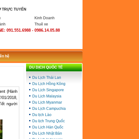
Ợ TRỰC TUYẾN
ụ
Kinh Doanh
ành
Thuê xe
E: 091.551.6988 - 0986.14.05.88
iên hệ
DU DỊCH QUỐC TẾ
Du Lịch Thái Lan
Du Lịch Hồng Kông
Du Lịch Singapore
ent (Hành
Du Lịch Malaysia
7/01/2018,
Du Lịch Myanmar
Tết người
Du Lịch Campuchia
Du lịch Lào
Du lịch Trung Quốc
Du Lịch Hàn Quốc
Du Lịch Nhật Bản