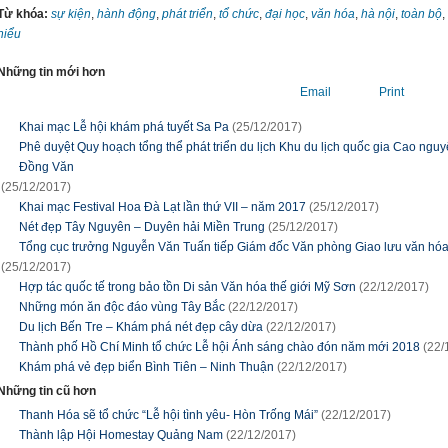
Từ khóa:
sự kiện
,
hành động
,
phát triển
,
tổ chức
,
đại học
,
văn hóa
,
hà nội
,
toàn bộ
,
hiểu
Những tin mới hơn
Email
Print
Khai mạc Lễ hội khám phá tuyết Sa Pa
(25/12/2017)
Phê duyệt Quy hoạch tổng thể phát triển du lịch Khu du lịch quốc gia Cao ngu
Đồng Văn
(25/12/2017)
Khai mạc Festival Hoa Đà Lạt lần thứ VII – năm 2017
(25/12/2017)
Nét đẹp Tây Nguyên – Duyên hải Miền Trung
(25/12/2017)
Tổng cục trưởng Nguyễn Văn Tuấn tiếp Giám đốc Văn phòng Giao lưu văn hóa 
(25/12/2017)
Hợp tác quốc tế trong bảo tồn Di sản Văn hóa thế giới Mỹ Sơn
(22/12/2017)
Những món ăn độc đáo vùng Tây Bắc
(22/12/2017)
Du lịch Bến Tre – Khám phá nét đẹp cây dừa
(22/12/2017)
Thành phố Hồ Chí Minh tổ chức Lễ hội Ánh sáng chào đón năm mới 2018
(22/
Khám phá vẻ đẹp biển Bình Tiên – Ninh Thuận
(22/12/2017)
Những tin cũ hơn
Thanh Hóa sẽ tổ chức “Lễ hội tình yêu- Hòn Trống Mái”
(22/12/2017)
Thành lập Hội Homestay Quảng Nam
(22/12/2017)