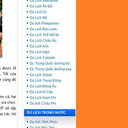
Du Lịch Indonesia
Du Lịch Ấn Độ
Du Lịch Úc
Du Lịch Mỹ
Du lịch Philippines
Du Lịch Đài Loan
Du Lịch Thổ Nhĩ kỳ
Du Lịch Châu Âu
Du Lịch Anh
Du Lịch Nga
Du Lịch Canada
DL Trung Quốc đường bộ
n được tổ
DL Trung Quốc đường bay
, Tết của
Du Lịch Dubai
ở vùng đó
Du Lịch Trung Đông
Du Lịch Đông Âu
Du Lịch Ai Cập
ồm cả hai
Du Lịch Nam Phi
 vui chơi,
Du lịch Châu Phi
8” sẽ tập
DU LỊCH TRONG NƯỚC
ua các trò
Du lịch Vĩnh Phúc
Du lịch Phú Thọ