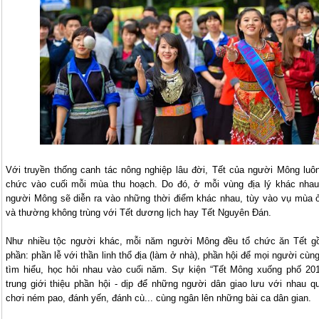
Với truyền thống canh tác nông nghiệp lâu đời, Tết của người Mông luô
chức vào cuối mỗi mùa thu hoạch. Do đó, ở mỗi vùng địa lý khác nhau
người Mông
sẽ diễn ra vào những thời điểm khác nhau, tùy vào vụ mùa 
và thường không trùng với Tết dương lịch hay Tết Nguyên Đán.
Như nhiều tộc người khác, mỗi năm người Mông đều tổ chức ăn Tết g
phần: phần lễ với thần linh thổ địa (làm ở nhà), phần hội để mọi người cùng
tìm hiểu, học hỏi nhau vào cuối năm. Sự kiện “Tết Mông xuống phố 201
trung giới thiệu phần hội - dịp để những người dân giao lưu với nhau q
chơi ném pao, đánh yến, đánh cù... cùng ngân lên những bài ca dân gian.