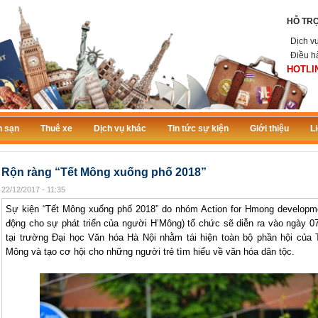
HỖ TR
Dịch v
Điều h
HOTLIN
 sạn
Thuê xe
Dịch vụ khác
Tin tức sự kiện
Giới thiệu
L
Rộn ràng “Tết Mông xuống phố 2018”
22/12/2017 - 11:35
Sự kiện “Tết Mông xuống phố 2018” do nhóm Action for Hmong developm
động cho sự phát triển của người H’Mông) tổ chức sẽ diễn ra vào ngày 0
tại trường Đại học Văn hóa Hà Nội nhằm tái hiện toàn bộ phần hội của 
Mông và tạo cơ hội cho những người trẻ tìm hiểu về văn hóa dân tộc.