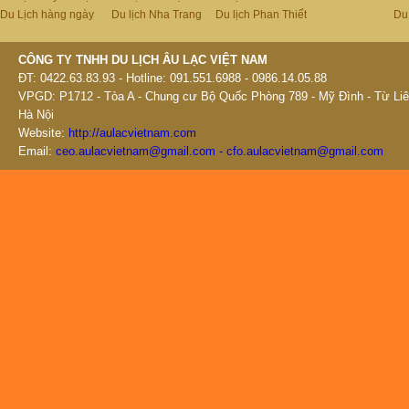
Du Lịch hàng ngày
Du lịch Nha Trang
Du lịch Phan Thiết
Du
CÔNG TY TNHH DU LỊCH ÂU LẠC VIỆT NAM
ĐT: 0422.63.83.93 - Hotline: 091.551.6988 - 0986.14.05.88
VPGD: P1712 - Tòa A - Chung cư Bộ Quốc Phòng 789 - Mỹ Đình - Từ Liê
Hà Nội
Website:
http://aulacvietnam.com
Email:
ceo.aulacvietnam@gmail.com - cfo.aulacvietnam@gmail.com