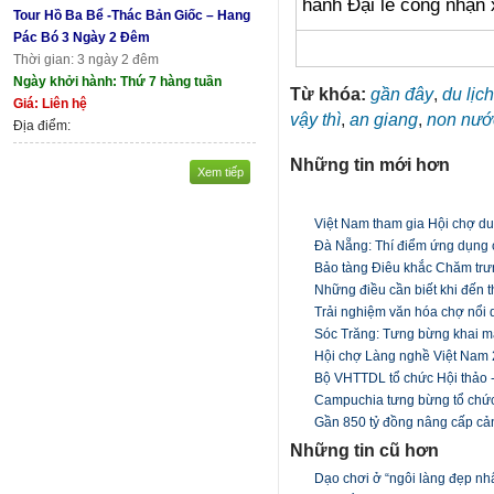
hành Đại lễ công nhận 
Tour Hồ Ba Bể -Thác Bản Giốc – Hang
Pác Bó 3 Ngày 2 Đêm
Thời gian: 3 ngày 2 đêm
Ngày khởi hành: Thứ 7 hàng tuần
Từ khóa:
gần đây
,
du lịch
Giá: Liên hệ
vậy thì
,
an giang
,
non nướ
Địa điểm:
Những tin mới hơn
Xem tiếp
Việt Nam tham gia Hội chợ du 
Đà Nẵng: Thí điểm ứng dụng 
Bảo tàng Điêu khắc Chăm trưn
Những điều cần biết khi đến 
Trải nghiệm văn hóa chợ nổi 
Sóc Trăng: Tưng bừng khai 
Hội chợ Làng nghề Việt Nam
Bộ VHTTDL tổ chức Hội thảo 
Campuchia tưng bừng tổ chức 
Gần 850 tỷ đồng nâng cấp ca
Những tin cũ hơn
Dạo chơi ở “ngôi làng đẹp n