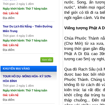
nước. Song, ấn tượn
Thời gian: 2 ngày 1 đêm
nước”, khiến mọi ngườ
Ngày khởi hành: Thứ 7 hàng tuần
thế giới có lối đi ra 
Giá: Liên hệ
ngồi ngắm cảnh. Và the
Địa điểm:
Tour Du Lịch Đà Nẵng – Thiên Đường
Viếng tượng Phật A D
Miền Trung
Thời gian: 4 ngày 3 đêm
Chùa Phước Thành nằm
Ngày khởi hành: Thứ 7 hàng tuần
(Chợ Mới) từ xa xưa,
Giá: Liên hệ
trong thời gian gần đâ
Địa điểm:
Phật A Di Đà cao 39
tượng cao 5m) uy nghi
Xem tiếp
KHUYẾN MẠI VÀNG
Qua đò Rạch Sâu (xã 
được bao bọc bởi nhữn
TOUR HỒ DỤ- MÔNG HÓA- KỲ SƠN-
Phước Thành. Chúng t
HÒA BÌNH
khổng lồ từ cách đó v
Thời gian: 2 ngày 1 đêm
kiến trúc lại rất độ
Ngày khởi hành: Thứ 7 hàng tuần
khởi công đại trùng t
Giá: Liên hệ
tháp chuông... Đến 
Địa điểm: