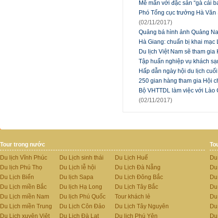
Mê mẩn với đặc sản “gà cái 
Phó Tổng cục trưởng Hà Văn S
(02/11/2017)
Quảng bá hình ảnh Quảng N
Hà Giang: chuẩn bị khai mạc
Du lịch Việt Nam sẽ tham gia
Tập huấn nghiệp vụ khách sạ
Hấp dẫn ngày hội du lịch cuố
250 gian hàng tham gia Hội 
Bộ VHTTDL làm việc với Lào 
(02/11/2017)
Tour trong nước
To
Du lịch Vĩnh Phúc
Du Lịch sinh thái
Du Lịch Huế
Du
Du lịch Phú Thọ
Du Lịch lễ hội
Du Lịch Đà Nẵng
Du
Du Lịch Biển
Du lịch Sapa
Du Lịch Đông Bắc
Du
Du Lịch miền Bắc
Du lịch Hạ Long
Du Lịch Tây Bắc
Du 
Du Lịch miền Nam
Du lịch Phú Quốc
Tour khách lẻ
Du
Du Lịch miền Trung
Du Lịch Côn Đảo
Du Lịch Tây Nguyên
Du
Du Lịch xuyên Việt
Du Lịch Đà Lạt
Du lịch Phú Yên
Du