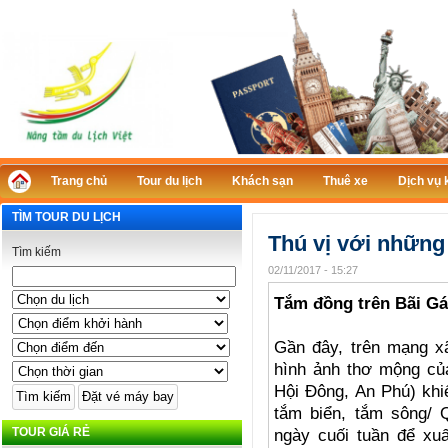
Trang chủ
Tour du lịch
Khách sạn
Thuê xe
Dịch vụ 
TÌM TOUR DU LỊCH
Thú vị với những
Tìm kiếm
02/11/2017 - 15:27
Tắm đồng trên Bãi G
Gần đây, trên mạng xã
hình ảnh thơ mộng củ
Hội Đông, An Phú) khiế
tắm biển, tắm sông/ Q
TOUR GIÁ RẺ
ngày cuối tuần để xuấ