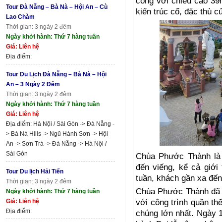
công với chiều cao 39
Tour Đà Nẵng – Bà Nà – Hội An – Cù
kiến trúc cổ, đặc thù c
Lao Chàm
Thời gian: 3 ngày 2 đêm
Ngày khởi hành: Thứ 7 hàng tuần
Giá: Liên hệ
Địa điểm:
Tour Du Lịch Đà Nẵng – Bà Nà – Hội
An – 3 Ngày 2 Đêm
Thời gian: 3 ngày 2 đêm
Ngày khởi hành: Thứ 7 hàng tuần
Giá: Liên hệ
Địa điểm: Hà Nội / Sài Gòn -> Đà Nẵng -
> Bà Nà Hills -> Ngũ Hành Sơn -> Hội
An -> Sơn Trà -> Đà Nẵng -> Hà Nội /
Sài Gòn
Chùa Phước Thành là 
đến viếng, kể cả giới
Tour Du lịch Hải Tiến
tuần, khách gần xa đến
Thời gian: 3 ngày 2 đêm
Chùa Phước Thành đã c
Ngày khởi hành: Thứ 7 hàng tuần
Giá: Liên hệ
với công trình quần th
Địa điểm:
chúng lớn nhất. Ngày 1