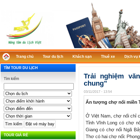
Trang chủ
Tour du lịch
Khách sạn
Thuê xe
Dịch vụ 
TÌM TOUR DU LỊCH
Trải nghiệm vă
Tìm kiếm
chung”
03/11/2017 - 13:54
Ấn tượng chợ nổi miền 
Ở Việt Nam, chợ nổi chỉ 
Tỉnh Vĩnh Long có chợ n
Giang có chợ nổi Ngã Bả
TOUR GIÁ RẺ
Thơ có hai chợ nổi: Phong