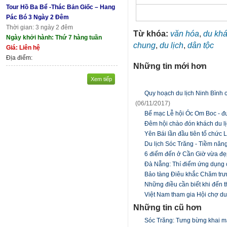
Tour Hồ Ba Bể -Thác Bản Giốc – Hang
Pác Bó 3 Ngày 2 Đêm
Thời gian: 3 ngày 2 đêm
Từ khóa:
văn hóa
,
du kh
Ngày khởi hành: Thứ 7 hàng tuần
chung
,
du lịch
,
dân tộc
Giá: Liên hệ
Địa điểm:
Những tin mới hơn
Xem tiếp
Quy hoạch du lịch Ninh Bình 
(06/11/2017)
Bế mạc Lễ hội Óc Om Boc - đ
Đêm hội chào đón khách du lịc
Yên Bái lần đầu tiên tổ chức 
Du lịch Sóc Trăng - Tiềm năng
6 điểm đến ở Cần Giờ vừa đẹp 
Đà Nẵng: Thí điểm ứng dụng 
Bảo tàng Điêu khắc Chăm trưn
Những điều cần biết khi đến 
Việt Nam tham gia Hội chợ du 
Những tin cũ hơn
Sóc Trăng: Tưng bừng khai 