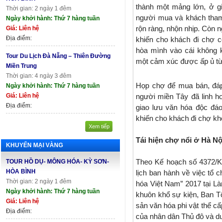
thành một mảng lớn, ở g
Thời gian: 2 ngày 1 đêm
người mua và khách tham 
Ngày khởi hành: Thứ 7 hàng tuần
rộn ràng, nhộn nhịp. Còn n
Giá: Liên hệ
Địa điểm:
khiến cho khách đi chợ 
hòa mình vào cái không 
Tour Du Lịch Đà Nẵng – Thiên Đường
một cảm xúc được ấp ủ từ
Miền Trung
Thời gian: 4 ngày 3 đêm
Họp chợ để mua bán, đá
Ngày khởi hành: Thứ 7 hàng tuần
Giá: Liên hệ
người miền Tây đã linh ho
Địa điểm:
giao lưu văn hóa độc đáo
khiến cho khách đi chợ kh
Xem tiếp
Tái hiện chợ nổi ở Hà Nộ
KHUYẾN MẠI VÀNG
Theo Kế hoạch số 4372/
TOUR HỒ DỤ- MÔNG HÓA- KỲ SƠN-
HÒA BÌNH
lịch ban hành về việc tổ 
Thời gian: 2 ngày 1 đêm
hóa Việt Nam” 2017 tại Là
Ngày khởi hành: Thứ 7 hàng tuần
khuôn khổ sự kiện, Ban Tổ
Giá: Liên hệ
sản văn hóa phi vật thể c
Địa điểm:
của nhân dân Thủ đô và d