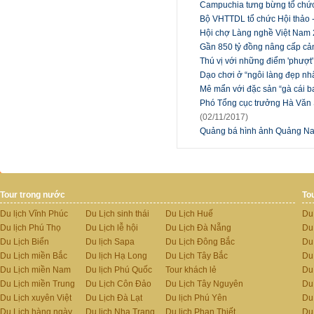
Campuchia tưng bừng tổ chức 
Bộ VHTTDL tổ chức Hội thảo 
Hội chợ Làng nghề Việt Nam
Gần 850 tỷ đồng nâng cấp ca
Thú vị với những điểm 'phượt
Dạo chơi ở “ngôi làng đẹp n
Mê mẩn với đặc sản “gà cái 
Phó Tổng cục trưởng Hà Văn S
(02/11/2017)
Quảng bá hình ảnh Quảng N
Tour trong nước
To
Du lịch Vĩnh Phúc
Du Lịch sinh thái
Du Lịch Huế
Du
Du lịch Phú Thọ
Du Lịch lễ hội
Du Lịch Đà Nẵng
Du
Du Lịch Biển
Du lịch Sapa
Du Lịch Đông Bắc
Du
Du Lịch miền Bắc
Du lịch Hạ Long
Du Lịch Tây Bắc
Du 
Du Lịch miền Nam
Du lịch Phú Quốc
Tour khách lẻ
Du
Du Lịch miền Trung
Du Lịch Côn Đảo
Du Lịch Tây Nguyên
Du
Du Lịch xuyên Việt
Du Lịch Đà Lạt
Du lịch Phú Yên
Du
Du Lịch hàng ngày
Du lịch Nha Trang
Du lịch Phan Thiết
Du