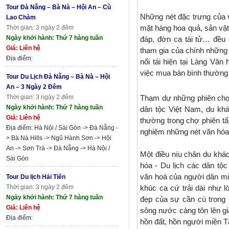
Tour Đà Nẵng – Bà Nà – Hội An – Cù
Những nét đặc trưng của
Lao Chàm
mặt hàng hoa quả, sản vậ
Thời gian: 3 ngày 2 đêm
Ngày khởi hành: Thứ 7 hàng tuần
đáp, đờn ca tài tử… đều 
Giá: Liên hệ
tham gia của chính những
Địa điểm:
nổi tái hiện tại Làng Văn
việc mua bán bình thường 
Tour Du Lịch Đà Nẵng – Bà Nà – Hội
An – 3 Ngày 2 Đêm
Thời gian: 3 ngày 2 đêm
Tham dự những phiên chợ n
Ngày khởi hành: Thứ 7 hàng tuần
dân tộc Việt Nam, du kh
Giá: Liên hệ
thường trong chợ phiên tấ
Địa điểm: Hà Nội / Sài Gòn -> Đà Nẵng -
nghiệm những nét văn hóa
> Bà Nà Hills -> Ngũ Hành Sơn -> Hội
An -> Sơn Trà -> Đà Nẵng -> Hà Nội /
Một điều níu chân du khác
Sài Gòn
hóa - Du lịch các dân tộ
văn hoá của người dân miề
Tour Du lịch Hải Tiến
Thời gian: 3 ngày 2 đêm
khúc ca cứ trải dài như 
Ngày khởi hành: Thứ 7 hàng tuần
đẹp của sự cần cù trong
Giá: Liên hệ
sông nước càng tôn lên gi
Địa điểm:
hồn đất, hồn người miền Tâ