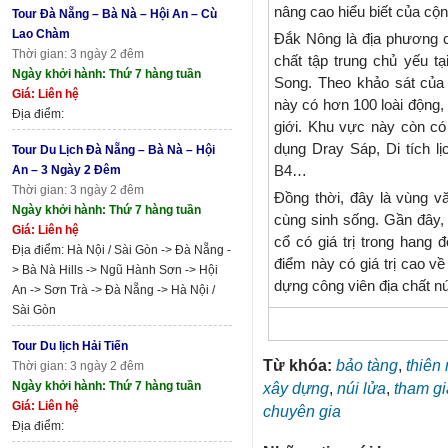
nâng cao hiểu biết của cộng
Tour Đà Nẵng – Bà Nà – Hội An – Cù
Lao Chàm
Đắk Nông là địa phương có
Thời gian: 3 ngày 2 đêm
chất tập trung chủ yếu t
Ngày khởi hành: Thứ 7 hàng tuần
Song. Theo khảo sát của 
Giá: Liên hệ
này có hơn 100 loài động,
Địa điểm:
giới. Khu vực này còn 
dụng Dray Sáp, Di tích lị
Tour Du Lịch Đà Nẵng – Bà Nà – Hội
B4…
An – 3 Ngày 2 Đêm
Thời gian: 3 ngày 2 đêm
Đồng thời, đây là vùng 
Ngày khởi hành: Thứ 7 hàng tuần
cùng sinh sống. Gần đây, 
Giá: Liên hệ
cổ có giá trị trong hang
Địa điểm: Hà Nội / Sài Gòn -> Đà Nẵng -
điểm này có giá trị cao v
> Bà Nà Hills -> Ngũ Hành Sơn -> Hội
dựng công viên địa chất nú
An -> Sơn Trà -> Đà Nẵng -> Hà Nội /
Sài Gòn
Tour Du lịch Hải Tiến
Từ khóa:
bảo tàng
,
thiên
Thời gian: 3 ngày 2 đêm
Ngày khởi hành: Thứ 7 hàng tuần
xây dựng
,
núi lửa
,
tham gi
Giá: Liên hệ
chuyên gia
Địa điểm: