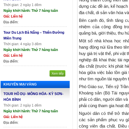
Thời gian: 2 ngày 1 đêm
dựng các đề án, kế hoạch cụ
Ngày khởi hành: Thứ 7 hàng tuần
địa chất, di sản văn hóa và
Giá: Liên hệ
Bên cạnh đó, tỉnh tăng 
Địa điểm:
nhiệm của cộng đồng tr
Tour Du Lịch Đà Nẵng – Thiên Đường
quảng bá, giới thiệu, thu 
Miền Trung
Một số nhà khoa học nhấ
Thời gian: 4 ngày 3 đêm
hang động núi lửa theo tê
Ngày khởi hành: Thứ 7 hàng tuần
huy giá trị vật thể, phi vậ
Giá: Liên hệ
nghiệp đã khai thác tài 
Địa điểm:
địa chất (trước khi phát hi
hòa giữa việc bảo tồn giá 
Xem tiếp
như tìm nguồn tài nguyên t
KHUYẾN MẠI VÀNG
Phó Giáo sư, Tiến sỹ Trần
Khoáng sản (Bộ Tài nguyê
TOUR HỒ DỤ- MÔNG HÓA- KỲ SƠN-
phải có dân, người dân và
HÒA BÌNH
phải cùng tham gia hoạt độn
Thời gian: 2 ngày 1 đêm
Ngày khởi hành: Thứ 7 hàng tuần
Người dân có thể trở thà
Giá: Liên hệ
các sản phẩm phục vụ gắn
Địa điểm:
công viên địa chất. Điều