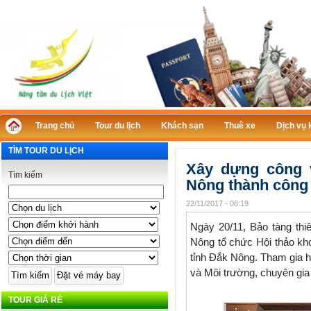
Trang chủ
Tour du lịch
Khách sạn
Thuê xe
Dịch vụ 
TÌM TOUR DU LỊCH
Xây dựng công v
Tìm kiếm
Nông thành công 
22/11/2017 - 08:19
Ngày 20/11, Bảo tàng th
Nông tổ chức Hội thảo kho
tỉnh Đắk Nông. Tham gia h
và Môi trường, chuyên gia 
TOUR GIÁ RẺ