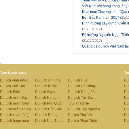
Tuần Văn hóa Du lịch Di sản 
Việt Nam tỏa sáng trong lòn
Khai mạc Chương trình “Qua n
Bể - Bắc Kạn năm 2017
(21/1
Định hướng xây dựng tuyến du
(21/11/2017)
Bộ trưởng Nguyễn Ngọc Thiện 
(21/11/2017)
Quảng bá du lịch Việt Nam tạ
Tour trong nước
To
Du lịch Vĩnh Phúc
Du Lịch sinh thái
Du Lịch Huế
Du
Du lịch Phú Thọ
Du Lịch lễ hội
Du Lịch Đà Nẵng
Du
Du Lịch Biển
Du lịch Sapa
Du Lịch Đông Bắc
Du
Du Lịch miền Bắc
Du lịch Hạ Long
Du Lịch Tây Bắc
Du 
Du Lịch miền Nam
Du lịch Phú Quốc
Tour khách lẻ
Du
Du Lịch miền Trung
Du Lịch Côn Đảo
Du Lịch Tây Nguyên
Du
Du Lịch xuyên Việt
Du Lịch Đà Lạt
Du lịch Phú Yên
Du
Du Lịch hàng ngày
Du lịch Nha Trang
Du lịch Phan Thiết
Du