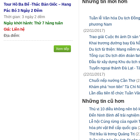
Những tin mới hơn
Tour Hồ Ba Bể -Thác Bản Giốc – Hang
Pác Bó 3 Ngày 2 Đêm
Thời gian: 3 ngày 2 đêm
Tuần lễ Văn hóa Du lịch Đồng
Ngày khởi hành: Thứ 7 hàng tuần
phương Nam
Giá: Liên hệ
(22/11/2017)
Địa điểm:
Trao giải Cuộc thi ảnh Di sả
Khai trương đường bay Đà Nẵ
Xem tiếp
Du lịch từ thiện: Mang niềm 
Tổng cục Du lịch đón đoàn fam
Đầu từ xây dựng Khu du lịch 
Tuyến ngoại thành Đà Lạt - T
(22/11/2017)
Chuối nếp nướng Cần Thơ
(2
Khám phá “non tiên” Tà Chì N
Lần đầu tiên tổ chức Tuần Vă
Những tin cũ hơn
Thú vị 10 điều không nên bỏ l
Đến Ninh Bình để trải nghiệ
Lễ hội Cúng rừng của người 
hóa phi vật thể cấp quốc gia
(
Thịt trâu lá trơng Quảng Trị
(2