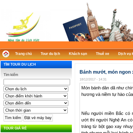
Trang chủ
Tour du lịch
Khách sạn
Thuê xe
Dịch vụ 
TÌM TOUR DU LỊCH
Bánh mướt, món ngon x
Tìm kiếm
18/12/2017 - 14:31
Món bánh dân dã như chín
hương và niềm tự hào của
Nếu người miền Bắc có 
ướt thì người Nghệ An có
tráng từ bột gạo xay nhuy
TOUR GIÁ RẺ
tinh nhưng mỗi loại bánh 