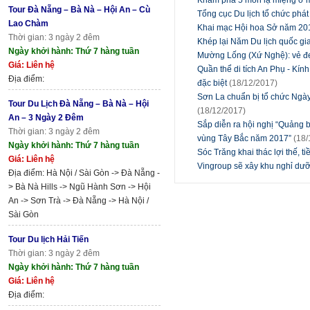
Tour Đà Nẵng – Bà Nà – Hội An – Cù
Tổng cục Du lịch tổ chức phát
Lao Chàm
Khai mạc Hội hoa Sở năm 2
Thời gian: 3 ngày 2 đêm
Khép lại Năm Du lịch quốc gi
Ngày khởi hành: Thứ 7 hàng tuần
Mường Lống (Xứ Nghệ): vẻ đ
Giá: Liên hệ
Quần thể di tích An Phụ - K
Địa điểm:
đặc biệt
(18/12/2017)
Sơn La chuẩn bị tổ chức Ngày
Tour Du Lịch Đà Nẵng – Bà Nà – Hội
(18/12/2017)
An – 3 Ngày 2 Đêm
Sắp diễn ra hội nghị “Quảng bá
Thời gian: 3 ngày 2 đêm
vùng Tây Bắc năm 2017”
(18/
Ngày khởi hành: Thứ 7 hàng tuần
Sóc Trăng khai thác lợi thế, t
Giá: Liên hệ
Vingroup sẽ xây khu nghỉ dưỡ
Địa điểm: Hà Nội / Sài Gòn -> Đà Nẵng -
> Bà Nà Hills -> Ngũ Hành Sơn -> Hội
An -> Sơn Trà -> Đà Nẵng -> Hà Nội /
Sài Gòn
Tour Du lịch Hải Tiến
Thời gian: 3 ngày 2 đêm
Ngày khởi hành: Thứ 7 hàng tuần
Giá: Liên hệ
Địa điểm: