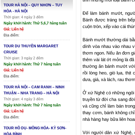
TOUR HÀ NỘI – QUY NHƠN – TUY
HÒA - HÀ NỘI
Để làm bánh mướt, người
Thời gian: 4 ngày 3 đêm
Bánh được tráng trên bếp
Ngày khởi hành: Thứ 5,6,7 hàng tuần
cuộn tròn, xếp vào cái thún
Giá: Liên hệ
Địa điểm:
Bánh mướt thường dài bằn
dính vòa nhau vào nhau v
TOUR DU THUYỀN MARGARET
CRUISE
thơm ngon. Nếu ăn đơn g
Thời gian: 3 ngày 2 đêm
thêm vài lát ớt mỏng là đ
Ngày khởi hành: Thứ 7 hàng tuần
thường ăn bánh mướt với 
Giá: Liên hệ
rồi lòng heo, giò lụa, thị
Địa điểm:
dưa, giá, xà lách, rau thơm
TOUR HÀ NỘI – CAM RANH – NINH
Ở xứ Nghệ có những ngôi
THUẬN – NHA TRANG – HÀ NỘI
truyền từ đời cha sang đờ
Thời gian: 4 ngày 3 đêm
Ngày khởi hành: Thứ 7 hàng tuần
và cũng chỉ làm bán tron
Giá: Liên hệ
thay cơm, bánh không ch
Địa điểm:
nhà hàng hay bữa liên hoan
TOUR HỒ DỤ- MÔNG HÓA- KỲ SƠN-
Với người dân xứ Nghệ, 
HÒA BÌNH