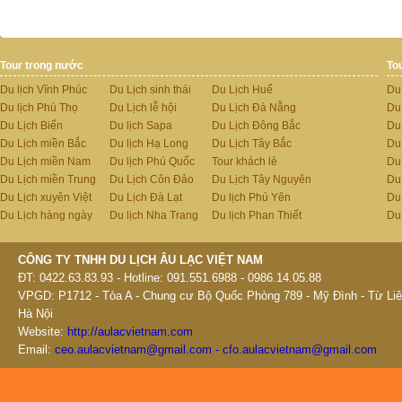
Tour trong nước
To
Du lịch Vĩnh Phúc
Du Lịch sinh thái
Du Lịch Huế
Du
Du lịch Phú Thọ
Du Lịch lễ hội
Du Lịch Đà Nẵng
Du
Du Lịch Biển
Du lịch Sapa
Du Lịch Đông Bắc
Du
Du Lịch miền Bắc
Du lịch Hạ Long
Du Lịch Tây Bắc
Du 
Du Lịch miền Nam
Du lịch Phú Quốc
Tour khách lẻ
Du
Du Lịch miền Trung
Du Lịch Côn Đảo
Du Lịch Tây Nguyên
Du
Du Lịch xuyên Việt
Du Lịch Đà Lạt
Du lịch Phú Yên
Du
Du Lịch hàng ngày
Du lịch Nha Trang
Du lịch Phan Thiết
Du
CÔNG TY TNHH DU LỊCH ÂU LẠC VIỆT NAM
ĐT: 0422.63.83.93 - Hotline: 091.551.6988 - 0986.14.05.88
VPGD: P1712 - Tòa A - Chung cư Bộ Quốc Phòng 789 - Mỹ Đình - Từ Liê
Hà Nội
Website:
http://aulacvietnam.com
Email:
ceo.aulacvietnam@gmail.com - cfo.aulacvietnam@gmail.com