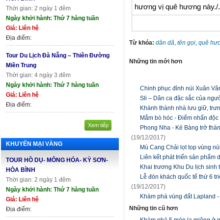
hương vị quê hương này./.
Thời gian: 2 ngày 1 đêm
Ngày khởi hành: Thứ 7 hàng tuần
Giá: Liên hệ
Địa điểm:
Từ khóa:
dân dã
,
tên gọi
,
quê hư
Tour Du Lịch Đà Nẵng – Thiên Đường
Những tin mới hơn
Miền Trung
Thời gian: 4 ngày 3 đêm
Ngày khởi hành: Thứ 7 hàng tuần
Chinh phục đỉnh núi Xuân Vâ
Giá: Liên hệ
Sli – Dân ca đặc sắc của ng
Địa điểm:
Khánh thành nhà lưu giữ, tr
Mắm bò hóc - Điểm nhấn độc
Xem tiếp
Phong Nha - Kẻ Bàng trở thàn
(19/12/2017)
KHUYẾN MẠI VÀNG
Mù Cang Chải lọt top vùng núi
Liên kết phát triển sản phẩm 
TOUR HỒ DỤ- MÔNG HÓA- KỲ SƠN-
Khai trương Khu Du lịch sinh
HÒA BÌNH
Lễ đón khách quốc tế thứ 6 t
Thời gian: 2 ngày 1 đêm
(19/12/2017)
Ngày khởi hành: Thứ 7 hàng tuần
Khám phá vùng đất Lapland -
Giá: Liên hệ
Những tin cũ hơn
Địa điểm:
Khám phá 5 món lạ miệng ở 