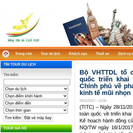
Trang chủ
Tour du lịch
Khách sạn
Thuê xe
Dịch vụ 
TÌM TOUR DU LỊCH
Bộ VHTTDL tổ c
Tìm kiếm
quốc triển kha
Chính phủ về phá
kinh tế mũi nhọn
29/11/2017 - 14:06
(TITC) – Ngày 28/11/20
toàn quốc về triển kha
Kế hoạch hành động củ
NQ/TW ngày 16/1/2017 c
TOUR GIÁ RẺ