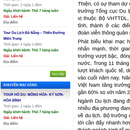
Thiện, có sự tham dự
Thời gian: 2 ngày 1 đêm
trưởng Tổng cục Du l
Ngày khởi hành: Thứ 7 hàng tuần
Giá: Liên hệ
vị thuộc Bộ VHTTDL, 
Địa điểm:
tỉnh, thành ở các đi
đoàn viễn thông quân đ
Tour Du Lịch Đà Nẵng – Thiên Đường
Miền Trung
Phát biểu khai mạc 
Thời gian: 4 ngày 3 đêm
nhấn mạnh, thời gia
Ngày khởi hành: Thứ 7 hàng tuần
trưởng vượt bậc, đón
Giá: Liên hệ
Địa điểm:
nước. Trong 11 tháng
lượt khách quốc tế, d
Xem tiếp
vào cuối năm nay. Nă
Việt Nam tăng trưởn
KHUYẾN MẠI VÀNG
gần 60% so với năm 2
TOUR HỒ DỤ- MÔNG HÓA- KỲ SƠN-
Ngành Du lịch đang 
HÒA BÌNH
Thời gian: 2 ngày 1 đêm
nhiều địa phương đang 
Ngày khởi hành: Thứ 7 hàng tuần
về du lịch. Bộ trưởng 
Giá: Liên hệ
tới cần đẩy nhanh hơ
Địa điểm:
thành ngành kinh tế m