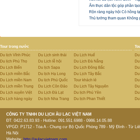
Ẩm thực dân tộc góp phần tạo
Rộn ràng ngày hội Cỏ hồng tạ
Thủ tướng tham quan Không g
Tour trong nước
To
Du lịch Vĩnh Phúc
Du Lịch sinh thái
Du Lịch Huế
Du
Du lịch Phú Thọ
Du Lịch lễ hội
Du Lịch Đà Nẵng
Du
Du Lịch Biển
Du lịch Sapa
Du Lịch Đông Bắc
Du
Du Lịch miền Bắc
Du lịch Hạ Long
Du Lịch Tây Bắc
Du 
Du Lịch miền Nam
Du lịch Phú Quốc
Tour khách lẻ
Du
Du Lịch miền Trung
Du Lịch Côn Đảo
Du Lịch Tây Nguyên
Du
Du Lịch xuyên Việt
Du Lịch Đà Lạt
Du lịch Phú Yên
Du
Du Lịch hàng ngày
Du lịch Nha Trang
Du lịch Phan Thiết
Du
CÔNG TY TNHH DU LỊCH ÂU LẠC VIỆT NAM
ĐT: 0422.63.83.93 - Hotline: 091.551.6988 - 0986.14.05.88
VPGD: P1712 - Tòa A - Chung cư Bộ Quốc Phòng 789 - Mỹ Đình - Từ Liê
Hà Nội
Website:
http://aulacvietnam.com