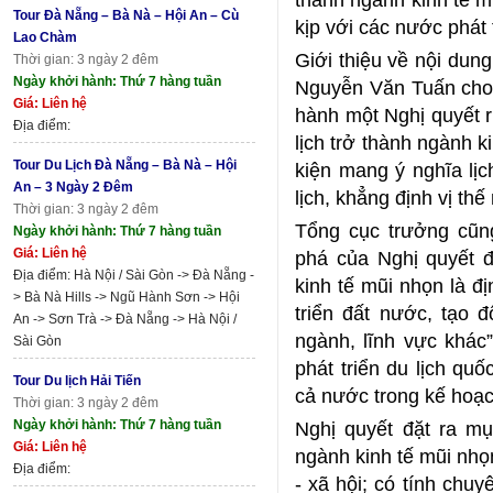
Tour Đà Nẵng – Bà Nà – Hội An – Cù
kịp với các nước phát 
Lao Chàm
Giới thiệu về nội du
Thời gian: 3 ngày 2 đêm
Ngày khởi hành: Thứ 7 hàng tuần
Nguyễn Văn Tuấn cho b
Giá: Liên hệ
hành một Nghị quyết ri
Địa điểm:
lịch trở thành ngành 
Tour Du Lịch Đà Nẵng – Bà Nà – Hội
kiện mang ý nghĩa lịc
An – 3 Ngày 2 Đêm
lịch, khẳng định vị thế
Thời gian: 3 ngày 2 đêm
Tổng cục trưởng cũn
Ngày khởi hành: Thứ 7 hàng tuần
Giá: Liên hệ
phá của Nghị quyết đó
Địa điểm: Hà Nội / Sài Gòn -> Đà Nẵng -
kinh tế mũi nhọn là đ
> Bà Nà Hills -> Ngũ Hành Sơn -> Hội
triển đất nước, tạo 
An -> Sơn Trà -> Đà Nẵng -> Hà Nội /
ngành, lĩnh vực khác
Sài Gòn
phát triển du lịch qu
Tour Du lịch Hải Tiến
cả nước trong kế hoạch
Thời gian: 3 ngày 2 đêm
Ngày khởi hành: Thứ 7 hàng tuần
Nghị quyết đặt ra m
Giá: Liên hệ
ngành kinh tế mũi nhọn
Địa điểm:
- xã hội; có tính chu