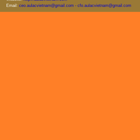
Email:
ceo.aulacvietnam@gmail.com - cfo.aulacvietnam@gmail.com