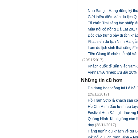
Nhù Sang – Hang động kỳ thú
Giới thiệu điểm đến du lịch Q
Tổ chức Trại sáng tác nhiếp 
Mùa hội cỏ hồng Đà Lạt 2017
Độc đáo trưng bày di tích kh
Phát triển du lịch Ninh Hải gắ
Làm du lịch sinh thái cộng đ
Tiền Giang tổ chức Lễ hội Vă
(29/11/2017)
Khách quốc tế đến Việt Nam đạ
Vietnam Airlines: Ưu đãi 20%
Những tin cũ hơn
Đa dạng hoạt động tại Lễ hội 
(29/11/2017)
Hồ Tràm Strip là khách sạn có 
Hồ Chí Minh đầu tư nhiều tuyế
Festival Hoa Đà Lạt - thương 
Quảng Ninh: Khai giảng các l
dạy
(28/11/2017)
Hàng nghìn du khách về dự 
Kết nối du lịch Ninh Bình – 