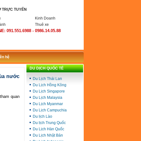
Ợ TRỰC TUYẾN
ụ
Kinh Doanh
ành
Thuê xe
E: 091.551.6988 - 0986.14.05.88
iên hệ
DU DỊCH QUỐC TẾ
mùa nước
Du Lịch Thái Lan
Du Lịch Hồng Kông
Du Lịch Singapore
 tham quan
Du Lịch Malaysia
Du Lịch Myanmar
Du Lịch Campuchia
Du lịch Lào
Du lịch Trung Quốc
Du Lịch Hàn Quốc
Du Lịch Nhật Bản