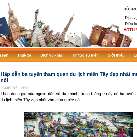
HỖ TR
Dịch v
Điều h
HOTLIN
 sạn
Thuê xe
Dịch vụ khác
Tin tức sự kiện
Giới thiệu
L
Hấp dẫn ba tuyến tham quan du lịch miền Tây đẹp nhất 
nổi
20/09/2017 - 14:54
Theo đánh giá của người dân và du khách, trong tháng 9 này có ba tuyến
du lịch miền Tây đẹp nhất vào mùa nước nổi.