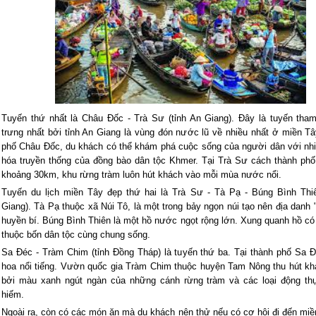
Tuyến thứ nhất là Châu Đốc - Trà Sư (tỉnh An Giang). Đây là tuyến tha
trưng nhất bởi tỉnh An Giang là vùng đón nước lũ về nhiều nhất ở miền T
phố Châu Đốc, du khách có thể khám phá cuộc sống của người dân với nhi
hóa truyền thống của đồng bào dân tộc Khmer. Tại Trà Sư cách thành ph
khoảng 30km, khu rừng tràm luôn hút khách vào mỗi mùa nước nổi.
Tuyến
du lịch miền Tây
đẹp thứ hai là Trà Sư - Tà Pạ - Búng Bình Thiê
Giang). Tà Pạ thuộc xã Núi Tô, là một trong bảy ngọn núi tạo nên địa danh
huyền bí. Búng Bình Thiên là một hồ nước ngọt rộng lớn. Xung quanh hồ c
thuộc bốn dân tộc cùng chung sống.
Sa Đéc - Tràm Chim (tỉnh Đồng Tháp) là tuyến thứ ba. Tại thành phố Sa Đ
hoa nổi tiếng. Vườn quốc gia Tràm Chim thuộc huyện Tam Nông thu hút khá
bởi màu xanh ngút ngàn của những cánh rừng tràm và các loại động th
hiếm.
Ngoài ra, còn có các món ăn mà du khách nên thử nếu có cơ hội đi đến mi