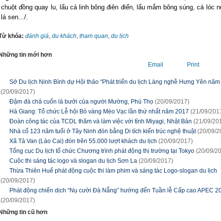
chuột đồng quay lu, lẩu cá linh bông điên điển, lẩu mắm bông súng, cá lóc
lá sen.../.
Từ khóa:
đánh giá
,
du khách
,
tham quan
,
du lịch
Những tin mới hơn
Email
Print
Sở Du lịch Ninh Bình dự Hội thảo “Phát triển du lịch Làng nghề Hưng Yên năm
(20/09/2017)
Đậm đà chả cuốn lá bưởi của người Mường, Phú Thọ
(20/09/2017)
Hà Giang: Tổ chức Lễ hội Bò vàng Mèo Vạc lần thứ nhất năm 2017
(21/09/201
Đoàn công tác của TCDL thăm và làm việc với tỉnh Miyagi, Nhật Bản
(21/09/20
Nhà cổ 123 năm tuổi ở Tây Ninh đón bằng Di tích kiến trúc nghệ thuật
(20/09/2
Xã Tả Van (Lào Cai) đón trên 55.000 lượt khách du lịch
(20/09/2017)
Tổng cục Du lịch tổ chức Chương trình phát động thị trường tại Tokyo
(20/09/2
Cuộc thi sáng tác logo và slogan du lịch Sơn La
(20/09/2017)
Thừa Thiên Huế phát động cuộc thi làm phim và sáng tác Logo-slogan du lịch
(20/09/2017)
Phát động chiến dịch “Nụ cười Đà Nẵng” hướng đến Tuần lễ Cấp cao APEC 2
(20/09/2017)
Những tin cũ hơn