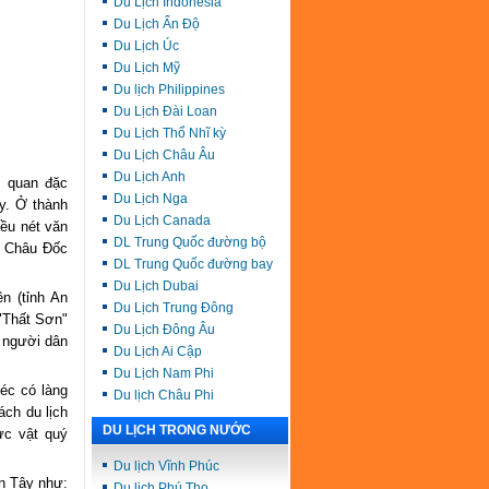
Du Lịch Indonesia
Du Lịch Ấn Độ
Du Lịch Úc
Du Lịch Mỹ
Du lịch Philippines
Du Lịch Đài Loan
Du Lịch Thổ Nhĩ kỳ
Du Lịch Châu Âu
Du Lịch Anh
m quan đặc
Du Lịch Nga
ây. Ở thành
Du Lịch Canada
ều nét văn
DL Trung Quốc đường bộ
ố Châu Đốc
DL Trung Quốc đường bay
Du Lịch Dubai
n (tỉnh An
Du Lịch Trung Đông
 "Thất Sơn"
Du Lịch Đông Âu
ó người dân
Du Lịch Ai Cập
Du Lịch Nam Phi
éc có làng
Du lịch Châu Phi
ch du lịch
DU LỊCH TRONG NƯỚC
ực vật quý
Du lịch Vĩnh Phúc
ền Tây như:
Du lịch Phú Thọ