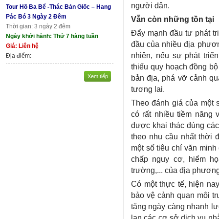
người dân.
Tour Hồ Ba Bể -Thác Bản Giốc – Hang
Pác Bó 3 Ngày 2 Đêm
Vẫn còn những tồn tại
Thời gian: 3 ngày 2 đêm
Đẩy mạnh đầu tư phát tri
Ngày khởi hành: Thứ 7 hàng tuần
đầu của nhiều địa phương
Giá: Liên hệ
nhiên, nếu sự phát triể
Địa điểm:
thiếu quy hoạch đồng bộ
Xem tiếp
bản địa, phá vỡ cảnh qua
tương lai.
Theo đánh giá của một s
có rất nhiều tiềm năng v
được khai thác đúng cách
theo nhu cầu nhất thời 
một số tiêu chí văn minh 
chấp nguy cơ, hiểm họ
trường,... của địa phương
Có một thực tế, hiện nay
bảo vệ cảnh quan môi t
tăng ngày càng nhanh lượ
lan các cơ sở dịch vụ n