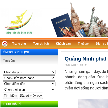
Trang chủ
Tour du lịch
Khách sạn
Thuê xe
Dịch vụ 
TÌM TOUR DU LỊCH
Quảng Ninh phát 
Tìm kiếm
26/09/2017 - 09:02
Những năm gần đây, du l
nhanh, đang dần từng b
phần tăng thu ngân sách,
thiện đời sống người dân.
TOUR GIÁ RẺ