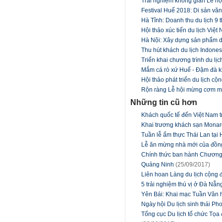
Trải nghiệm không gian Lễ hội
Festival Huế 2018: Di sản văn
Hà Tĩnh: Doanh thu du lịch 9
Hội thảo xúc tiến du lịch Việt
Hà Nội: Xây dựng sản phẩm du
Thu hút khách du lịch Indones
Triển khai chương trình du lịc
Mắm cá rò xứ Huế - Đậm đà 
Hội thảo phát triển du lịch c
Rộn ràng Lễ hội mừng cơm m
Những tin cũ hơn
Khách quốc tế đến Việt Nam t
Khai trương khách sạn Mona
Tuần lễ ẩm thực Thái Lan tại
Lễ ăn mừng nhà mới của đồn
Chính thức ban hành Chương t
Quảng Ninh
(25/09/2017)
Liên hoan Làng du lịch cộng
5 trải nghiệm thú vị ở Đà Nẵ
Yên Bái: Khai mạc Tuần Văn 
Ngày hội Du lịch sinh thái P
Tổng cục Du lịch tổ chức Tọa 