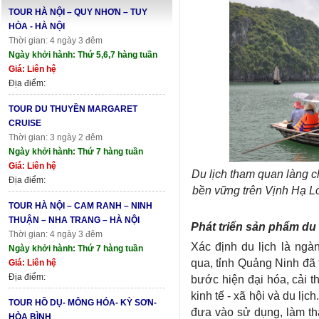
TOUR HÀ NỘI – QUY NHƠN – TUY
HÒA - HÀ NỘI
Thời gian: 4 ngày 3 đêm
Ngày khởi hành: Thứ 5,6,7 hàng tuần
Giá: Liên hệ
Địa điểm:
TOUR DU THUYỀN MARGARET
CRUISE
Thời gian: 3 ngày 2 đêm
Ngày khởi hành: Thứ 7 hàng tuần
Giá: Liên hệ
Du lịch tham quan làng ch
Địa điểm:
bền vững trên Vịnh Hạ L
TOUR HÀ NỘI – CAM RANH – NINH
THUẬN – NHA TRANG – HÀ NỘI
Phát triển sản phẩm du
Thời gian: 4 ngày 3 đêm
Xác định du lịch là ngàn
Ngày khởi hành: Thứ 7 hàng tuần
qua, tỉnh Quảng Ninh đã 
Giá: Liên hệ
Địa điểm:
bước hiện đại hóa, cải t
kinh tế - xã hội và du lị
TOUR HỒ DỤ- MÔNG HÓA- KỲ SƠN-
đưa vào sử dụng, làm th
HÒA BÌNH