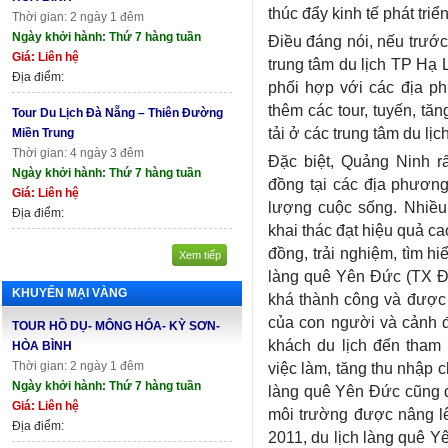
thúc đẩy kinh tế phát triển
Thời gian: 2 ngày 1 đêm
Ngày khởi hành: Thứ 7 hàng tuần
Điều đáng nói, nếu trước
Giá: Liên hệ
trung tâm du lịch TP Hạ 
Địa điểm:
phối hợp với các địa ph
thêm các tour, tuyến, tă
Tour Du Lịch Đà Nẵng – Thiên Đường
tải ở các trung tâm du lịch
Miền Trung
Thời gian: 4 ngày 3 đêm
Đặc biệt, Quảng Ninh rấ
Ngày khởi hành: Thứ 7 hàng tuần
đồng tại các địa phương
Giá: Liên hệ
lượng cuộc sống. Nhiề
Địa điểm:
khai thác đạt hiệu quả c
đồng, trải nghiệm, tìm h
Xem tiếp
làng quê Yên Đức (TX Đô
KHUYẾN MẠI VÀNG
khá thành công và được 
của con người và cảnh 
TOUR HỒ DỤ- MÔNG HÓA- KỲ SƠN-
khách du lịch đến tham q
HÒA BÌNH
Thời gian: 2 ngày 1 đêm
việc làm, tăng thu nhập
Ngày khởi hành: Thứ 7 hàng tuần
làng quê Yên Đức cũng đ
Giá: Liên hệ
môi trường được nâng lê
Địa điểm:
2011, du lịch làng quê Y