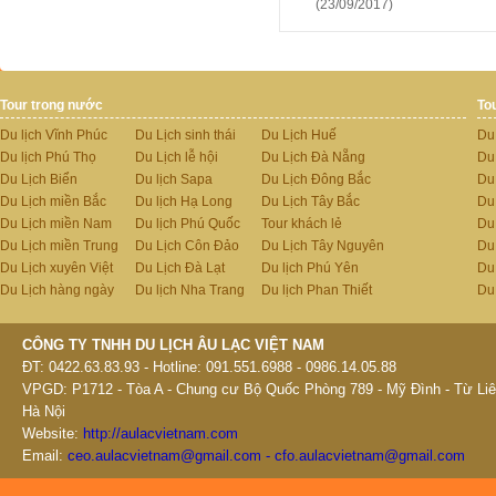
(23/09/2017)
Tour trong nước
To
Du lịch Vĩnh Phúc
Du Lịch sinh thái
Du Lịch Huế
Du
Du lịch Phú Thọ
Du Lịch lễ hội
Du Lịch Đà Nẵng
Du
Du Lịch Biển
Du lịch Sapa
Du Lịch Đông Bắc
Du
Du Lịch miền Bắc
Du lịch Hạ Long
Du Lịch Tây Bắc
Du 
Du Lịch miền Nam
Du lịch Phú Quốc
Tour khách lẻ
Du
Du Lịch miền Trung
Du Lịch Côn Đảo
Du Lịch Tây Nguyên
Du
Du Lịch xuyên Việt
Du Lịch Đà Lạt
Du lịch Phú Yên
Du
Du Lịch hàng ngày
Du lịch Nha Trang
Du lịch Phan Thiết
Du
CÔNG TY TNHH DU LỊCH ÂU LẠC VIỆT NAM
ĐT: 0422.63.83.93 - Hotline: 091.551.6988 - 0986.14.05.88
VPGD: P1712 - Tòa A - Chung cư Bộ Quốc Phòng 789 - Mỹ Đình - Từ Liê
Hà Nội
Website:
http://aulacvietnam.com
Email:
ceo.aulacvietnam@gmail.com - cfo.aulacvietnam@gmail.com