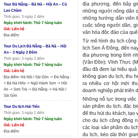
địa phương, đến bây g
Tour Đà Nẵng – Bà Nà – Hội An – Cù
những người nông dân qu
Lao Chàm
Thời gian: 3 ngày 2 đêm
những hướng dẫn viên th
Ngày khởi hành: Thứ 7 hàng tuần
cuộc sống người dân, gi
Giá: Liên hệ
văn hóa độc đáo của qu
Địa điểm:
Từ mô hình du lịch cộng
Tour Du Lịch Đà Nẵng – Bà Nà – Hội
lịch Sen Á Đông, đến nay,
An – 3 Ngày 2 Đêm
địa phương trong tỉnh 
Thời gian: 3 ngày 2 đêm
(Vân Đồn); Vĩnh Thực (Mó
Ngày khởi hành: Thứ 7 hàng tuần
đầu đã đem lại hiệu quả
Giá: Liên hệ
không gian du lịch, thu 
Địa điểm: Hà Nội / Sài Gòn -> Đà Nẵng -
ra nhiều cơ hội mới t
> Bà Nà Hills -> Ngũ Hành Sơn -> Hội
An -> Sơn Trà -> Đà Nẵng -> Hà Nội /
doanh nghiệp phát triển d
Sài Gòn
Những nỗ lực trong việc
sản phẩm du lịch, đặc biệ
Tour Du lịch Hải Tiến
để thu hút du khách, tạo
Thời gian: 3 ngày 2 đêm
Ngày khởi hành: Thứ 7 hàng tuần
cho du lịch cộng đồng 
Giá: Liên hệ
các loại sản phẩm du lịc
Địa điểm:
du lịch, kéo dài thời gi