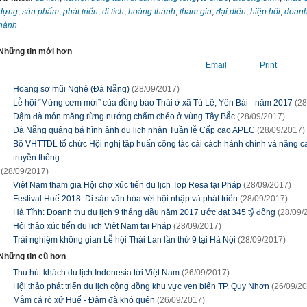
dựng
,
sản phẩm
,
phát triển
,
di tích
,
hoàng thành
,
tham gia
,
đại diện
,
hiệp hội
,
doanh
hành
Những tin mới hơn
Email
Print
Hoang sơ mũi Nghê (Đà Nẵng)
(28/09/2017)
Lễ hội “Mừng cơm mới” của đồng bào Thái ở xã Tú Lệ, Yên Bái - năm 2017
(28
Đậm đà món măng rừng nướng chẩm chéo ở vùng Tây Bắc
(28/09/2017)
Đà Nẵng quảng bá hình ảnh du lịch nhân Tuần lễ Cấp cao APEC
(28/09/2017)
Bộ VHTTDL tổ chức Hội nghị tập huấn công tác cải cách hành chính và nâng c
truyền thông
(28/09/2017)
Việt Nam tham gia Hội chợ xúc tiến du lịch Top Resa tại Pháp
(28/09/2017)
Festival Huế 2018: Di sản văn hóa với hội nhập và phát triển
(28/09/2017)
Hà Tĩnh: Doanh thu du lịch 9 tháng đầu năm 2017 ước đạt 345 tỷ đồng
(28/09/
Hội thảo xúc tiến du lịch Việt Nam tại Pháp
(28/09/2017)
Trải nghiệm không gian Lễ hội Thái Lan lần thứ 9 tại Hà Nội
(28/09/2017)
Những tin cũ hơn
Thu hút khách du lịch Indonesia tới Việt Nam
(26/09/2017)
Hội thảo phát triển du lịch cộng đồng khu vực ven biển TP. Quy Nhơn
(26/09/2
Mắm cá rò xứ Huế - Đậm đà khó quên
(26/09/2017)