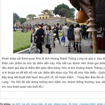
Đoàn khảo sát tham quan Khu di tích Hoàng thành Thăng Long và góp ý, trao đ
thiện sản phẩm du lịch tại điểm đến này. Hầu hết các thành viên tham gia đoà
đều đánh giá đây là điểm đến giàu tiềm năng. Khu di tích Hoàng thành Thăng 
vị trí thuận lợi để kết nối với các điểm đến khác của Thủ đô như Văn Miếu - Qu
Bảo tàng Mỹ thuật Việt Nam, khu phố cổ, hồ Hoàn Kiếm… Trung tâm Bảo tồn di
Long - Hà Nội đã xây dựng những tour dành cho khách thông thường, tour dà
em, tour tham quan vào buổi tối./.
Từ khóa:
du lịch
,
hà nội
,
trung tâm
,
di sản
,
thăng long
,
tổ chức
,
chương trình
,
khảo 