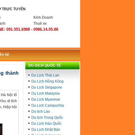
Ợ TRỰC TUYẾN
ụ
Kinh Doanh
ành
Thuê xe
E: 091.551.6988 - 0986.14.05.88
iên hệ
DU DỊCH QUỐC TẾ
ng thành
Du Lịch Thái Lan
Du Lịch Hồng Kông
Du Lịch Singapore
Du Lịch Malaysia
 Hà Nội tổ
Du Lịch Myanmar
Khu di tích
Du Lịch Campuchia
, Hiệp hội
Du lịch Lào
Du lịch Trung Quốc
Du Lịch Hàn Quốc
Du Lịch Nhật Bản