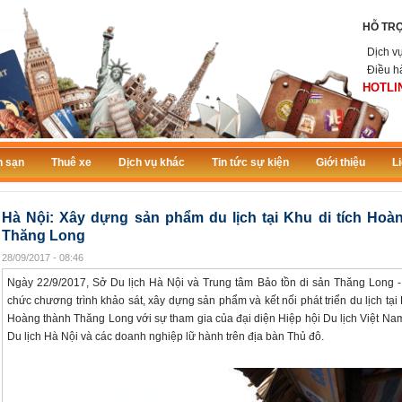
HỖ TR
Dịch v
Điều h
HOTLIN
 sạn
Thuê xe
Dịch vụ khác
Tin tức sự kiện
Giới thiệu
L
Hà Nội: Xây dựng sản phẩm du lịch tại Khu di tích Hoà
Thăng Long
28/09/2017 - 08:46
Ngày 22/9/2017, Sở Du lịch Hà Nội và Trung tâm Bảo tồn di sản Thăng Long -
chức chương trình khảo sát, xây dựng sản phẩm và kết nối phát triển du lịch tại 
Hoàng thành Thăng Long với sự tham gia của đại diện Hiệp hội Du lịch Việt Nam
Du lịch Hà Nội và các doanh nghiệp lữ hành trên địa bàn Thủ đô.