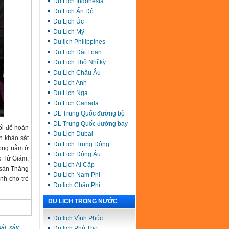
Du Lịch Indonesia
Du Lịch Ấn Độ
Du Lịch Úc
Du Lịch Mỹ
Du lịch Philippines
Du Lịch Đài Loan
Du Lịch Thổ Nhĩ kỳ
Du Lịch Châu Âu
Du Lịch Anh
Du Lịch Nga
Du Lịch Canada
DL Trung Quốc đường bộ
DL Trung Quốc đường bay
ổi để hoàn
Du Lịch Dubai
n khảo sát
Du Lịch Trung Đông
Long nằm ở
Du Lịch Đông Âu
ốc Tử Giám,
Du Lịch Ai Cập
 sản Thăng
Du Lịch Nam Phi
nh cho trẻ
Du lịch Châu Phi
DU LỊCH TRONG NƯỚC
Du lịch Vĩnh Phúc
sát
,
xây
Du lịch Phú Thọ