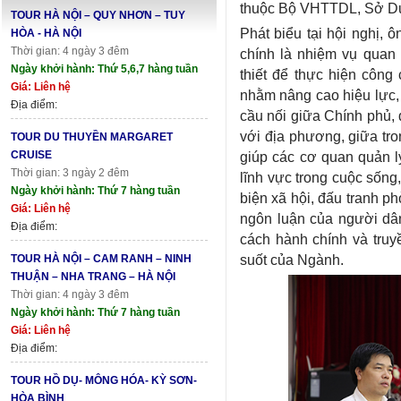
thuộc Bộ VHTTDL, Sở Du 
TOUR HÀ NỘI – QUY NHƠN – TUY
Phát biểu tại hội nghị, 
HÒA - HÀ NỘI
Thời gian: 4 ngày 3 đêm
chính là nhiệm vụ quan 
Ngày khởi hành: Thứ 5,6,7 hàng tuần
thiết để thực hiện công
Giá: Liên hệ
nhằm nâng cao hiệu lực,
Địa điểm:
cầu nối giữa Chính phủ,
với địa phương, giữa tro
TOUR DU THUYỀN MARGARET
CRUISE
giúp các cơ quan quản l
Thời gian: 3 ngày 2 đêm
lĩnh vực trong cuộc sống
Ngày khởi hành: Thứ 7 hàng tuần
biện xã hội, đấu tranh p
Giá: Liên hệ
ngôn luận của người dâ
Địa điểm:
cách hành chính và truy
suốt của Ngành.
TOUR HÀ NỘI – CAM RANH – NINH
THUẬN – NHA TRANG – HÀ NỘI
Thời gian: 4 ngày 3 đêm
Ngày khởi hành: Thứ 7 hàng tuần
Giá: Liên hệ
Địa điểm:
TOUR HỒ DỤ- MÔNG HÓA- KỲ SƠN-
HÒA BÌNH