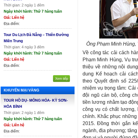
Thời gian: 2 ngày 1 đêm
Ngày khởi hành: Thứ 7 hàng tuần
Giá: Liên hệ
Địa điểm:
Tour Du Lịch Đà Nẵng – Thiên Đường
Miền Trung
Ông Phạm Minh Hùng, V
Thời gian: 4 ngày 3 đêm
Về công tác cải cách hà
Ngày khởi hành: Thứ 7 hàng tuần
Phạm Minh Hùng, Vụ trưở
Giá: Liên hệ
Địa điểm:
thiệu về những nội dung
dung Kế hoạch cải các
Xem tiếp
theo Quyết định số 22
nhiệm vụ trọng tâm: Cải
KHUYẾN MẠI VÀNG
đội ngũ cán bộ, công ch
TOUR HỒ DỤ- MÔNG HÓA- KỲ SƠN-
tiền lương nhằm tạo động
HÒA BÌNH
công vụ có chất lượng, 
Thời gian: 2 ngày 1 đêm
chính. Khắc phục những t
Ngày khởi hành: Thứ 7 hàng tuần
2015. Đồng thời gắn kế
Giá: Liên hệ
ngành, địa phương; tăng
Địa điểm:
đơn vị và người đứng đầ