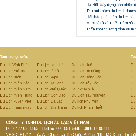
Hà Nội: Xây dựng sản phẩm du
Thu hút khách du lịch Indones
Hội thảo phát triển du lịch 
Mắm cá rò xứ Huế - Đậm đà 
Triển khai chương trình du lịc
Tour trong nước
To
Du lịch Vĩnh Phúc
Du Lịch sinh thái
Du Lịch Huế
Du
Du lịch Phú Thọ
Du Lịch lễ hội
Du Lịch Đà Nẵng
Du
Du Lịch Biển
Du lịch Sapa
Du Lịch Đông Bắc
Du
Du Lịch miền Bắc
Du lịch Hạ Long
Du Lịch Tây Bắc
Du 
Du Lịch miền Nam
Du lịch Phú Quốc
Tour khách lẻ
Du
Du Lịch miền Trung
Du Lịch Côn Đảo
Du Lịch Tây Nguyên
Du
Du Lịch xuyên Việt
Du Lịch Đà Lạt
Du lịch Phú Yên
Du
Du Lịch hàng ngày
Du lịch Nha Trang
Du lịch Phan Thiết
Du
CÔNG TY TNHH DU LỊCH ÂU LẠC VIỆT NAM
ĐT: 0422.63.83.93 - Hotline: 091.551.6988 - 0986.14.05.88
VPGD: P1712 - Tòa A - Chung cư Bộ Quốc Phòng 789 - Mỹ Đình - Từ Liê