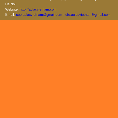
Hà Nội
Website:
http://aulacvietnam.com
Email:
ceo.aulacvietnam@gmail.com - cfo.aulacvietnam@gmail.com