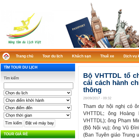
Trang chủ
Tour du lịch
Khách sạn
Thuê xe
Dịch vụ 
TÌM TOUR DU LỊCH
Bộ VHTTDL tổ ch
Tìm kiếm
cải cách hành ch
thông
28/09/2017 - 09:32
Tham dự hội nghị có ô
VHTTDL; ông Hoàng M
VHTTDL); ông Phạm Min
(Bộ Nội vụ); ông Vũ Đì
TOUR GIÁ RẺ
(Ban Tuyên giáo Trung ư