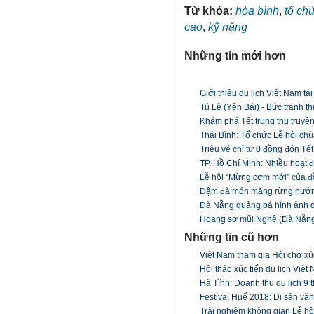
Từ khóa:
hòa bình
,
tổ ch
cao
,
kỹ năng
Những tin mới hơn
Giới thiệu du lịch Việt Nam tạ
Tú Lệ (Yên Bái) - Bức tranh 
Khám phá Tết trung thu truyền
Thái Bình: Tổ chức Lễ hội c
Triệu vé chỉ từ 0 đồng đón T
TP. Hồ Chí Minh: Nhiều hoạt 
Lễ hội “Mừng cơm mới” của đ
Đậm đà món măng rừng nướn
Đà Nẵng quảng bá hình ảnh d
Hoang sơ mũi Nghê (Đà Nẵn
Những tin cũ hơn
Việt Nam tham gia Hội chợ xúc
Hội thảo xúc tiến du lịch Việ
Hà Tĩnh: Doanh thu du lịch 9
Festival Huế 2018: Di sản văn
Trải nghiệm không gian Lễ hội