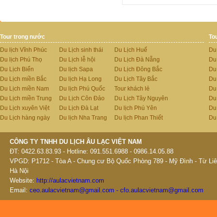
Tour trong nước
To
Du lịch Vĩnh Phúc
Du Lịch sinh thái
Du Lịch Huế
Du
Du lịch Phú Thọ
Du Lịch lễ hội
Du Lịch Đà Nẵng
Du
Du Lịch Biển
Du lịch Sapa
Du Lịch Đông Bắc
Du
Du Lịch miền Bắc
Du lịch Hạ Long
Du Lịch Tây Bắc
Du 
Du Lịch miền Nam
Du lịch Phú Quốc
Tour khách lẻ
Du
Du Lịch miền Trung
Du Lịch Côn Đảo
Du Lịch Tây Nguyên
Du
Du Lịch xuyên Việt
Du Lịch Đà Lạt
Du lịch Phú Yên
Du
Du Lịch hàng ngày
Du lịch Nha Trang
Du lịch Phan Thiết
Du
CÔNG TY TNHH DU LỊCH ÂU LẠC VIỆT NAM
ĐT: 0422.63.83.93 - Hotline: 091.551.6988 - 0986.14.05.88
VPGD: P1712 - Tòa A - Chung cư Bộ Quốc Phòng 789 - Mỹ Đình - Từ Liê
Hà Nội
Website:
http://aulacvietnam.com
Email:
ceo.aulacvietnam@gmail.com - cfo.aulacvietnam@gmail.com