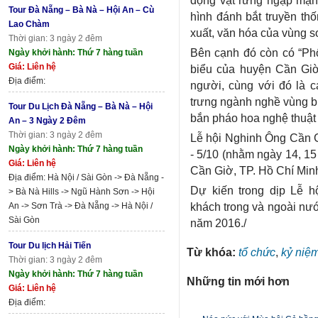
Tour Đà Nẵng – Bà Nà – Hội An – Cù
hình đánh bắt truyền th
Lao Chàm
xuất, văn hóa của vùng s
Thời gian: 3 ngày 2 đêm
Bên cạnh đó còn có “Phố 
Ngày khởi hành: Thứ 7 hàng tuần
Giá: Liên hệ
biểu của huyện Cần Giờ;
Địa điểm:
người, cùng với đó là c
trưng ngành nghề vùng bi
Tour Du Lịch Đà Nẵng – Bà Nà – Hội
bắn pháo hoa nghệ thuật 
An – 3 Ngày 2 Đêm
Thời gian: 3 ngày 2 đêm
Lễ hội Nghinh Ông Cần G
Ngày khởi hành: Thứ 7 hàng tuần
- 5/10 (nhằm ngày 14, 15 
Giá: Liên hệ
Cần Giờ, TP. Hồ Chí Min
Địa điểm: Hà Nội / Sài Gòn -> Đà Nẵng -
Dự kiến trong dịp Lễ h
> Bà Nà Hills -> Ngũ Hành Sơn -> Hội
khách trong và ngoài nướ
An -> Sơn Trà -> Đà Nẵng -> Hà Nội /
Sài Gòn
năm 2016./
Tour Du lịch Hải Tiến
Từ khóa:
tổ chức
,
kỷ niệ
Thời gian: 3 ngày 2 đêm
Ngày khởi hành: Thứ 7 hàng tuần
Những tin mới hơn
Giá: Liên hệ
Địa điểm: