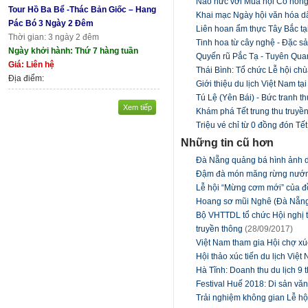
Náo nức với Mùa hội Cỏ hồng 
Tour Hồ Ba Bể -Thác Bản Giốc – Hang
Khai mạc Ngày hội văn hóa d
Pác Bó 3 Ngày 2 Đêm
Liên hoan ẩm thực Tây Bắc tạ
Thời gian: 3 ngày 2 đêm
Tinh hoa từ cây nghệ - Đặc 
Ngày khởi hành: Thứ 7 hàng tuần
Quyến rũ Pắc Tạ - Tuyên Qua
Giá: Liên hệ
Thái Bình: Tổ chức Lễ hội c
Địa điểm:
Giới thiệu du lịch Việt Nam tạ
Tú Lệ (Yên Bái) - Bức tranh 
Xem tiếp
Khám phá Tết trung thu truyền
Triệu vé chỉ từ 0 đồng đón T
Những tin cũ hơn
Đà Nẵng quảng bá hình ảnh d
Đậm đà món măng rừng nướn
Lễ hội “Mừng cơm mới” của đ
Hoang sơ mũi Nghê (Đà Nẵn
Bộ VHTTDL tổ chức Hội nghị t
truyền thông
(28/09/2017)
Việt Nam tham gia Hội chợ xúc
Hội thảo xúc tiến du lịch Việ
Hà Tĩnh: Doanh thu du lịch 9
Festival Huế 2018: Di sản văn
Trải nghiệm không gian Lễ hội