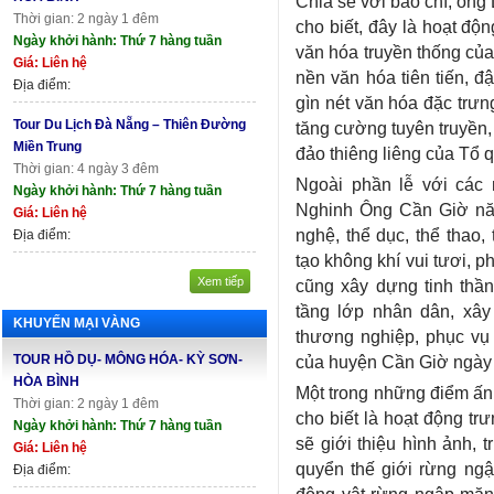
Chia sẻ với báo chí, ôn
Thời gian: 2 ngày 1 đêm
cho biết, đây là hoạt độn
Ngày khởi hành: Thứ 7 hàng tuần
văn hóa truyền thống của
Giá: Liên hệ
nền văn hóa tiên tiến, đ
Địa điểm:
gìn nét văn hóa đặc trư
Tour Du Lịch Đà Nẵng – Thiên Đường
tăng cường tuyên truyền,
Miền Trung
đảo thiêng liêng của Tổ 
Thời gian: 4 ngày 3 đêm
Ngoài phần lễ với các n
Ngày khởi hành: Thứ 7 hàng tuần
Nghinh Ông Cần Giờ nă
Giá: Liên hệ
nghệ, thể dục, thể thao, 
Địa điểm:
tạo không khí vui tươi, 
Xem tiếp
cũng xây dựng tinh thần
tầng lớp nhân dân, xây
KHUYẾN MẠI VÀNG
thương nghiệp, phục vụ 
TOUR HỒ DỤ- MÔNG HÓA- KỲ SƠN-
của huyện Cần Giờ ngày 
HÒA BÌNH
Một trong những điểm ấn
Thời gian: 2 ngày 1 đêm
cho biết là hoạt động trư
Ngày khởi hành: Thứ 7 hàng tuần
sẽ giới thiệu hình ảnh, 
Giá: Liên hệ
quyển thế giới rừng ngậ
Địa điểm:
động vật rừng ngập mặn 