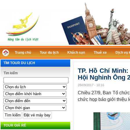
Trang chủ
Tour du lịch
Khách sạn
Thuê xe
Dịch vụ 
TÌM TOUR DU LỊCH
TP. Hồ Chí Minh:
Tìm kiếm
Hội Nghinh Ông 
28/09/2017 - 10:16
Chiều 27/9, Ban Tổ chức 
chức họp báo giới thiệu
TOUR GIÁ RẺ