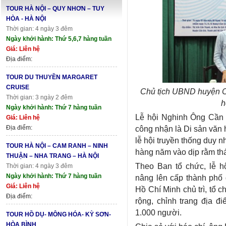
TOUR HÀ NỘI – QUY NHƠN – TUY
HÒA - HÀ NỘI
Thời gian: 4 ngày 3 đêm
Ngày khởi hành: Thứ 5,6,7 hàng tuần
Giá: Liên hệ
Địa điểm:
TOUR DU THUYỀN MARGARET
CRUISE
Chủ tịch UBND huyện Cầ
Thời gian: 3 ngày 2 đêm
h
Ngày khởi hành: Thứ 7 hàng tuần
Lễ hội Nghinh Ông Cần 
Giá: Liên hệ
Địa điểm:
công nhận là Di sản văn 
lễ hội truyền thống duy 
TOUR HÀ NỘI – CAM RANH – NINH
hàng năm vào dịp rằm thá
THUẬN – NHA TRANG – HÀ NỘI
Theo Ban tổ chức, lễ 
Thời gian: 4 ngày 3 đêm
Ngày khởi hành: Thứ 7 hàng tuần
nâng lên cấp thành phố 
Giá: Liên hệ
Hồ Chí Minh chủ trì, tổ 
Địa điểm:
rộng, chỉnh trang địa 
1.000 người.
TOUR HỒ DỤ- MÔNG HÓA- KỲ SƠN-
HÒA BÌNH