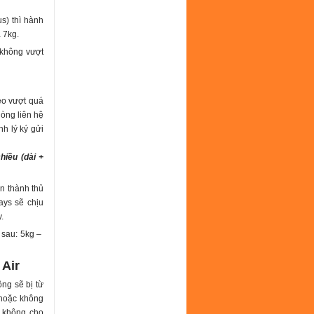
s) thì hành
 7kg.
 không vượt
eo vượt quá
lòng liên hệ
h lý ký gửi
hiều (dài +
àn thành thủ
ays sẽ chịu
.
 sau: 5kg –
 Air
ông sẽ bị từ
 hoặc không
i không cho