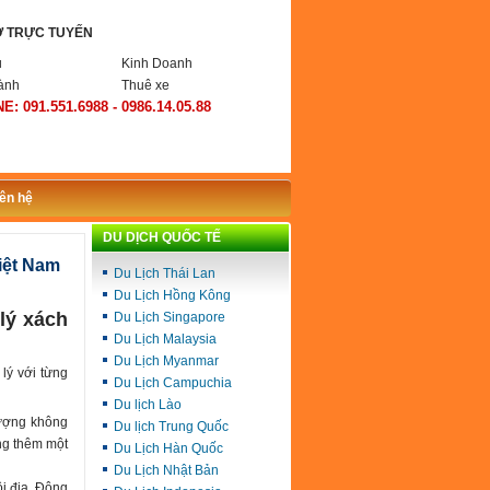
Ợ TRỰC TUYẾN
ụ
Kinh Doanh
ành
Thuê xe
E: 091.551.6988 - 0986.14.05.88
iên hệ
DU DỊCH QUỐC TẾ
iệt Nam
Du Lịch Thái Lan
Du Lịch Hồng Kông
lý xách
Du Lịch Singapore
Du Lịch Malaysia
Du Lịch Myanmar
lý với từng
Du Lịch Campuchia
Du lịch Lào
lượng không
Du lịch Trung Quốc
ặng thêm một
Du Lịch Hàn Quốc
Du Lịch Nhật Bản
i địa, Đông