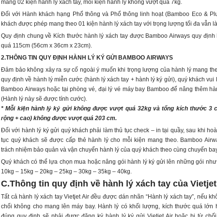
mang 02 kiện hành lý xách tay, mỗi kiện hành lý không vượt quá 7kg.
Đối với Hành khách hạng Phổ thông và Phổ thông linh hoạt (Bamboo Eco & Plu
khách được phép mang theo 01 kiện hành lý xách tay với trọng lượng tối đa vẫn là
Quy định chung về Kích thước hành lý xách tay được Bamboo Airways quy định
quá 115cm (56cm x 36cm x 23cm).
2.THÔNG TIN QUY ĐỊNH HÀNH LÝ KÝ GỬI BAMBOO AIRWAYS
Đảm bảo không xảy ra sự cố ngoài ý muốn khi trọng lượng của hành lý mang th
quy định về hành lý miễn cước (hành lý xách tay + hành lý ký gửi), quý khách vui 
Bamboo Airways hoặc tại phòng vé, đại lý vé máy bay Bamboo để nâng thêm hàn
(Hành lý này sẽ được tính cước).
* Mỗi kiện hành lý ký gửi không được vượt quá 32kg và tổng kích thước 3 c
rộng + cao) không được vượt quá 203 cm.
Đối với hành lý ký gửi quý khách phải làm thủ tục check – in tại quầy, sau khi ho
tục quý khách sẽ được cấp thẻ hành lý cho mỗi kiện mang theo. Bamboo Airw
trách nhiệm bảo quản và vận chuyển hành lý của quý khách theo cùng chuyến bay
Quý khách có thể lựa chọn mua hoặc nâng gói hành lý ký gửi lên những gói như
10kg – 15kg – 20kg – 25kg – 30kg – 35kg – 40kg.
C.Thông tin quy định về hành lý xách tay của Vietjet
Tất cả hành lý xách tay Vietjet Air đều được dán nhãn “Hành lý xách tay”, nếu kh
chối không cho mang lên máy bay. Hành lý có khối lượng, kích thước quá lớn
đúng quy định sẽ phải được đăng ký hành lý ký gửi Vietjet Air hoặc bị từ chố