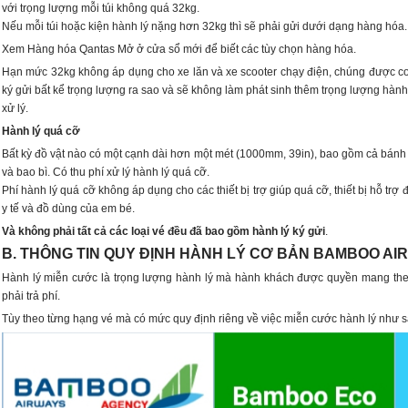
với trọng lượng mỗi túi không quá 32kg.
Nếu mỗi túi hoặc kiện hành lý nặng hơn 32kg thì sẽ phải gửi dưới dạng hàng hóa.
Xem Hàng hóa Qantas Mở ở cửa sổ mới để biết các tùy chọn hàng hóa.
Hạn mức 32kg không áp dụng cho xe lăn và xe scooter chạy điện, chúng được coi
ký gửi bất kể trọng lượng ra sao và sẽ không làm phát sinh thêm trọng lượng hành
xử lý.
Hành lý quá cỡ
Bất kỳ đồ vật nào có một cạnh dài hơn một mét (1000mm, 39in), bao gồm cả bánh 
và bao bì. Có thu phí xử lý hành lý quá cỡ.
Phí hành lý quá cỡ không áp dụng cho các thiết bị trợ giúp quá cỡ, thiết bị hỗ trợ đi 
y tế và đồ dùng của em bé.
Và không phải tất cả các loại vé đều đã bao gồm hành lý ký gửi
.
B. THÔNG TIN QUY ĐỊNH HÀNH LÝ CƠ BẢN BAMBOO AI
Hành lý miễn cước là trọng lượng hành lý mà hành khách được quyền mang th
phải trả phí.
Tùy theo từng hạng vé mà có mức quy định riêng về việc miễn cước hành lý như s