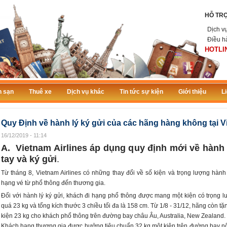
HỖ TR
Dịch v
Điều h
HOTLIN
 sạn
Thuê xe
Dịch vụ khác
Tin tức sự kiện
Giới thiệu
L
Quy Định về hành lý ký gửi của các hãng hàng không tại V
16/12/2019 - 11:14
A. Vietnam Airlines áp dụng quy định mới về hành 
tay và ký gửi
.
Từ tháng 8, Vietnam Airlines có những thay đổi về số kiện và trọng lượng hành 
hạng vé từ phổ thông đến thương gia.
Đối với hành lý ký gửi, khách đi hạng phổ thông được mang một kiện có trọng 
quá 23 kg và tổng kích thước 3 chiều tối đa là 158 cm. Từ 1/8 - 31/12, hãng còn t
kiện 23 kg cho khách phổ thông trên đường bay châu Âu, Australia, New Zealand.
Khách hạng thương gia được hưởng tiêu chuẩn 32 kg một kiện trên đường bay nộ