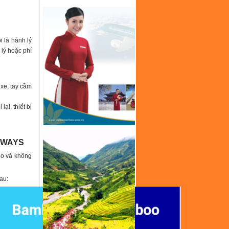
 là hành lý
 lý hoặc phí
xe, tay cầm
lại, thiết bị
RWAYS
eo và không
au: