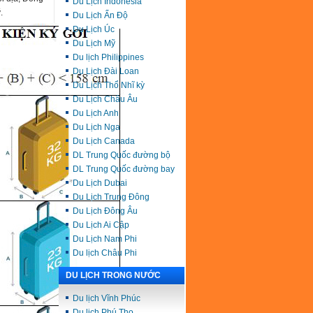
Du Lịch Indonesia
.
Du Lịch Ấn Độ
Du Lịch Úc
Du Lịch Mỹ
Du lịch Philippines
Du Lịch Đài Loan
Du Lịch Thổ Nhĩ kỳ
Du Lịch Châu Âu
Du Lịch Anh
Du Lịch Nga
Du Lịch Canada
DL Trung Quốc đường bộ
DL Trung Quốc đường bay
Du Lịch Dubai
Du Lịch Trung Đông
Du Lịch Đông Âu
Du Lịch Ai Cập
Du Lịch Nam Phi
Du lịch Châu Phi
DU LỊCH TRONG NƯỚC
Du lịch Vĩnh Phúc
Du lịch Phú Thọ