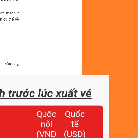
được mang 2
h cụ thể về
ại sân bay,