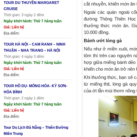
TOUR DU THUYỀN MARGARET
cắt nhuyễn, khiến món ăn t
CRUISE
Ngoài các quán ngoài cổ
Thời gian: 3 ngày 2 đêm
đường Thông Thiên Học 
Ngày khởi hành: Thứ 7 hàng tuần
thưởng thức món ăn. Gi
Giá: Liên hệ
10.000 đồng.
Địa điểm:
Bánh ướt lòng gà
TOUR HÀ NỘI – CAM RANH – NINH
Nếu như ở miền xuôi, mó
THUẬN – NHA TRANG – HÀ NỘI
tôm thì trên cao nguyên n
Thời gian: 4 ngày 3 đêm
hợp giữa miếng bánh dẻo m
Ngày khởi hành: Thứ 7 hàng tuần
khiến cho món ăn trở nên 
Giá: Liên hệ
Địa điểm:
Khi thưởng thức, bạn sẽ c
từ miếng thịt, lòng gà q
TOUR HỒ DỤ- MÔNG HÓA- KỲ SƠN-
của ớt lẫn mùi thơm nồng 
HÒA BÌNH
Thời gian: 2 ngày 1 đêm
Ngày khởi hành: Thứ 7 hàng tuần
Giá: Liên hệ
Địa điểm:
Tour Du Lịch Đà Nẵng – Thiên Đường
Miền Trung