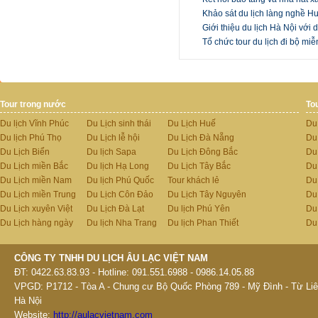
Khảo sát du lịch làng nghề 
Giới thiệu du lịch Hà Nội vớ
Tổ chức tour du lịch đi bộ mi
Tour trong nước
To
Du lịch Vĩnh Phúc
Du Lịch sinh thái
Du Lịch Huế
Du
Du lịch Phú Thọ
Du Lịch lễ hội
Du Lịch Đà Nẵng
Du
Du Lịch Biển
Du lịch Sapa
Du Lịch Đông Bắc
Du
Du Lịch miền Bắc
Du lịch Hạ Long
Du Lịch Tây Bắc
Du 
Du Lịch miền Nam
Du lịch Phú Quốc
Tour khách lẻ
Du
Du Lịch miền Trung
Du Lịch Côn Đảo
Du Lịch Tây Nguyên
Du
Du Lịch xuyên Việt
Du Lịch Đà Lạt
Du lịch Phú Yên
Du
Du Lịch hàng ngày
Du lịch Nha Trang
Du lịch Phan Thiết
Du
CÔNG TY TNHH DU LỊCH ÂU LẠC VIỆT NAM
ĐT: 0422.63.83.93 - Hotline: 091.551.6988 - 0986.14.05.88
VPGD: P1712 - Tòa A - Chung cư Bộ Quốc Phòng 789 - Mỹ Đình - Từ Liê
Hà Nội
Website:
http://aulacvietnam.com