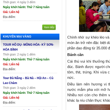
Thời gian: 4 ngày 3 đêm
Ngày khởi hành: Thứ 7 hàng tuần
Giá: Liên hệ
Địa điểm:
Xem tiếp
KHUYẾN MẠI VÀNG
Chính nhờ sự khéo léo và
món ăn trở nên đặc biệt 
TOUR HỒ DỤ- MÔNG HÓA- KỲ SƠN-
phần dao động từ 35.000 
HÒA BÌNH
Bánh căn
Thời gian: 2 ngày 1 đêm
Ngày khởi hành: Thứ 7 hàng tuần
Cái thú vui khi thưởng t
Giá: Liên hệ
đúc. Bánh được người chủ
Địa điểm:
tôm, thịt, trứng. Khi vừ
nức.
Tour Đà Nẵng – Bà Nà – Hội An – Cù
Lao Chàm
Điều làm nên hương vị 
Thời gian: 3 ngày 2 đêm
nước mắm pha với mỡ hành
Ngày khởi hành: Thứ 7 hàng tuần
Nhiều nơi còn cho thêm 
Giá: Liên hệ
khác lạ níu chân thực khá
Địa điểm: