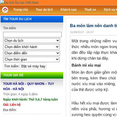
Trang chủ
Tour du lịch
Khách sạn
Thuê xe
Dịch vụ 
TÌM TOUR DU LỊCH
Ba món làm nên danh t
Tìm kiếm
11/09/2017 - 16:07
Một trong những niềm vu
thức nhiều món ngon trong
dân đều tấp nập thực khá
khi dừng chân tại đây.
Bánh mì xíu mại
Món ăn đơn giản gồm một 
TOUR GIÁ RẺ
bên trong, kèm theo chú
nước xíu mại vào miệng,
TOUR HÀ NỘI – QUY NHƠN – TUY
HÒA - HÀ NỘI
của thịt được ướp kỹ.
Thời gian: 4 ngày 3 đêm
Ngày khởi hành: Thứ 5,6,7 hàng tuần
Hầu hết xíu mại được làm 
Giá: Liên hệ
nếm vừa phải, hương vị 
Địa điểm:
xương heo quyện cùng vị n