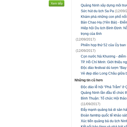
Xem tiếp
Quảng Ninh xây dựng môi trườn
Sức hút du lịch Sa Pa
(12/09/
Khám phá những con phố nổi ti
Bản Chao Hạ (Yên Bái) - Điểm 
Hiệp hội Du lịch Bình Ðịnh: N
trọng của tỉnh
(12/09/2017)
Phiên họp thứ 52 của Ủy ban
(12/09/2017)
Cọn nước Nà Khương - điểm d
TP. Hồ Chí Minh: Giới thiệu ng
Độc đáo festival dù lượn “Ba
Vẻ đẹp đảo Long Châu giữa b
Những tin cũ hơn
Độc đáo lễ hội “Phá Trằm” ở 
Quảng Ninh lần đầu tổ chức th
Bình Thuận: Tổ chức Hội thảo b
(11/09/2017)
Đẩy mạnh quảng bá di sản h
Đoàn famtrip quốc tế khảo sá
Xúc tiến quảng bá du lịch Ni
Kết nối bảo tàng và nhà hát 