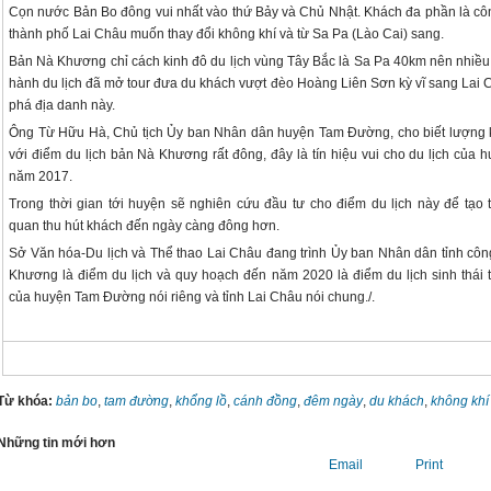
Cọn nước Bản Bo đông vui nhất vào thứ Bảy và ​Chủ Nhật. Khách đa phần là cô
thành phố Lai Châu muốn thay đổi không khí và từ Sa Pa (Lào Cai) sang.
Bản Nà Khương chỉ cách kinh đô du lịch vùng Tây ​Bắc là Sa Pa 40km nên nhiều 
hành du lịch đã mở tour đưa du khách vượt đèo Hoàng Liên Sơn kỳ vĩ sang Lai
phá địa danh này.
Ông Từ Hữu Hà, Chủ tịch Ủy ban Nhân dân huyện Tam Đường, cho biết lượng
với điểm du lịch bản Nà Khương rất đông, đây là tín hiệu vui cho du lịch của h
năm 2017.
Trong thời gian tới huyện sẽ nghiên cứu đầu tư cho điểm du lịch này để tạo
quan thu hút khách đến ngày càng đông hơn.
Sở Văn hóa​-Du lịch và Thể thao Lai Châu đang trình Ủy ban Nhân dân tỉnh cô
Khương là điểm du lịch và quy hoạch đến năm 2020 là điểm du lịch sinh thái 
của huyện Tam Đường nói riêng và tỉnh Lai Châu nói chung./.
Từ khóa:
bản bo
,
tam đường
,
khổng lồ
,
cánh đồng
,
đêm ngày
,
du khách
,
không khí
Những tin mới hơn
Email
Print