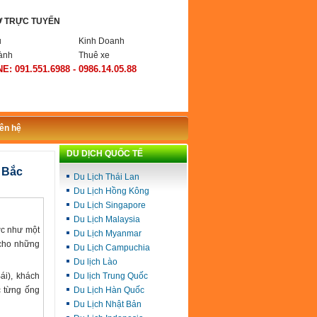
Ợ TRỰC TUYẾN
ụ
Kinh Doanh
ành
Thuê xe
E: 091.551.6988 - 0986.14.05.88
iên hệ
DU DỊCH QUỐC TẾ
 Bắc
Du Lịch Thái Lan
Du Lịch Hồng Kông
Du Lịch Singapore
Du Lịch Malaysia
ớc như một
Du Lịch Myanmar
 cho những
Du Lịch Campuchia
Du lịch Lào
i), khách
Du lịch Trung Quốc
c từng ống
Du Lịch Hàn Quốc
Du Lịch Nhật Bản