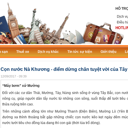
HỖ TR
Dịch v
Điều h
HOTLIN
 sạn
Thuê xe
Dịch vụ khác
Tin tức sự kiện
Giới thiệu
L
Cọn nước Nà Khương - điểm dừng chân tuyệt vời của Tây
12/09/2017 - 09:39
“Máy bơm” xứ Mường
Đối với các cư dân Thái, Mường, Tày, Nùng sinh sống ở vùng Tây Bắc, cọn nư
nông cụ, giúp người dân lấy nước từ những con sông, suối thấp để tưới tiêu
thửa ruộng trên cao.
Trên những cánh đồng lớn như Mường Thanh (Điện Biên), Mường Lò (Yên Bá
đường xa thỉnh thoảng bắt gặp những chiếc cọn nước kẽo kẹt ngày đêm mú
nước tưới tiêu cho đồng lúa đang thì con gái (thời lúa trổ đòng).