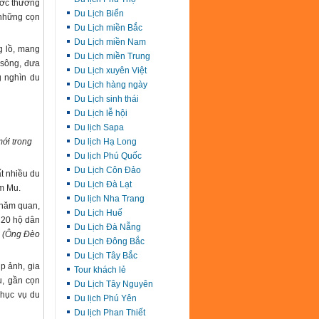
ước thường
Du Lịch Biển
 những cọn
Du Lịch miền Bắc
Du Lịch miền Nam
g lồ, mang
Du Lịch miền Trung
sông, đưa
Du Lịch xuyên Việt
g nghìn du
Du Lịch hàng ngày
Du Lịch sinh thái
Du Lịch lễ hội
Du lịch Sapa
ới trong
Du lịch Hạ Long
Du lịch Phú Quốc
Du Lịch Côn Đảo
t nhiều du
Du Lịch Đà Lạt
m Mu.
Du lịch Nha Trang
thăm quan,
Du Lịch Huế
 20 hộ dân
Du Lịch Đà Nẵng
”
(Ông Đèo
Du Lịch Đông Bắc
Du Lịch Tây Bắc
p ảnh, gia
Tour khách lẻ
u, gần cọn
Du Lịch Tây Nguyên
phục vụ du
Du lịch Phú Yên
Du lịch Phan Thiết