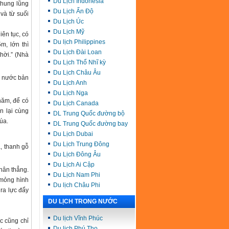
Du Lịch Indonesia
thung lũng
Du Lịch Ấn Độ
và từ suối
Du Lịch Úc
Du Lịch Mỹ
iên tục, có
Du lịch Philippines
m, lớn thì
Du Lịch Đài Loan
hời.” (Nhà
Du Lịch Thổ Nhĩ kỳ
Du Lịch Châu Âu
n nước bản
Du Lịch Anh
Du Lịch Nga
năm, để có
Du Lịch Canada
n lại cùng
DL Trung Quốc đường bộ
úa.
DL Trung Quốc đường bay
Du Lịch Dubai
Du Lịch Trung Đông
, thanh gỗ
Du Lịch Đông Âu
Du Lịch Ai Cập
hân thẳng.
Du Lịch Nam Phi
 mỏng hình
Du lịch Châu Phi
ra lực đẩy
DU LỊCH TRONG NƯỚC
Du lịch Vĩnh Phúc
c cũng chỉ
Du lịch Phú Thọ