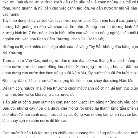
“Người Thái và người Mường khi ở đâu việc đầu tiên là chọn những địa thế có 
rộng, xung quanh là núi tiện cho việc canh tác lớn, và dẫn nước từ núi về bản 
vào ruộng.
Tùy theo dòng chảy và yêu cầu lấy nước, người ta sẽ đặt nhiều hay ít các guồng l
những bãi guồng có đến vài chục cái lớn nhỏ. Guồng nhỏ thì đường kính 2,5​
đường kính tới 7​-8m, nó chính là biểu hiện của văn minh nông nghiệp của một t
nghiên cứu văn hóa Phan Cẩm Thượng - theo Đại Đoàn Kết)
Những có lẽ, nơi nhiều nhất, đẹp nhất của cả vùng Tây Bắc không đâu bằng cọ
Nà Khương.
Theo anh Lò Văn Các, một người dân ở bản địa, cứ vào tháng 9 âm lịch hằng 
thêm nước tưới cho cánh đồng lúa chiêm Xuân rộng hơn chục héc ta, dân bả
nhau dựng cọn nước dọc theo dòng suối Nậm Mu, lấy nước từ suối lên tưới cho l
Đến nay, đã có 25 con nước được dựng lên liền nhau, chạy dọc sông Nậm Mu.
Để làm cọn, người Thái ở Nà Khương chọn một thanh gỗ chính để làm trục giữa
này nhẹ, bền và có khả năng chịu nước tốt.
Tiếp đến là công đoạn làm nan cọn, nan cọn được làm bằng những cây vầu có t
Sau đó, những cây nứa già được chẻ mỏng rồi ghép lại thành từng tấm phên
chữ nhật để làm cánh quạt, nước chảy tác động vào những tấm phên này sẽ tạo 
làm quay cọn và cuốn nước đổ lên cao.
Cọn nước ở bản Nà Khương có chiều cao khoảng 6m. Hằng năm, các cọn nướ