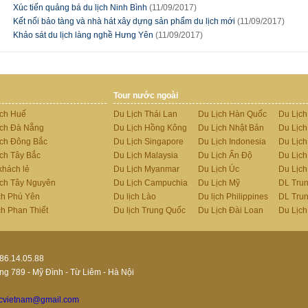
Xúc tiến quảng bá du lịch Ninh Bình
(11/09/2017)
Kết nối bảo tàng và nhà hát xây dựng sản phẩm du lịch mới
(11/09/2017)
Khảo sát du lịch làng nghề Hưng Yên
(11/09/2017)
Tour nước ngoài
ịch Huế
Du Lịch Thái Lan
Du Lịch Hàn Quốc
Du Lịch
ịch Đà Nẵng
Du Lịch Hồng Kông
Du Lịch Nhật Bản
Du Lịc
ịch Đông Bắc
Du Lịch Singapore
Du Lịch Indonesia
Du Lịc
ch Tây Bắc
Du Lịch Malaysia
Du Lịch Ấn Độ
Du Lịc
khách lẻ
Du Lịch Myanmar
Du Lịch Úc
Du Lịc
ịch Tây Nguyên
Du Lịch Campuchia
Du Lịch Mỹ
DL Tru
ch Phú Yên
Du lịch Lào
Du lịch Philippines
DL Tru
ch Phan Thiết
Du lịch Trung Quốc
Du Lịch Đài Loan
Du Lịch
986.14.05.88
g 789 - Mỹ Đình - Từ Liêm - Hà Nội
acvietnam@gmail.com