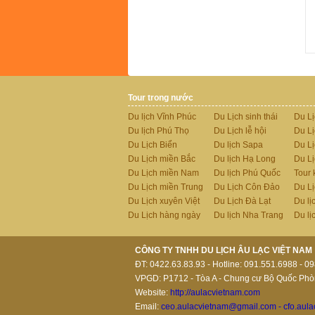
Tour trong nước
Du lịch Vĩnh Phúc
Du Lịch sinh thái
Du L
Du lịch Phú Thọ
Du Lịch lễ hội
Du L
Du Lịch Biển
Du lịch Sapa
Du L
Du Lịch miền Bắc
Du lịch Hạ Long
Du Lị
Du Lịch miền Nam
Du lịch Phú Quốc
Tour 
Du Lịch miền Trung
Du Lịch Côn Đảo
Du L
Du Lịch xuyên Việt
Du Lịch Đà Lạt
Du lị
Du Lịch hàng ngày
Du lịch Nha Trang
Du lị
CÔNG TY TNHH DU LỊCH ÂU LẠC VIỆT NAM
ĐT: 0422.63.83.93 - Hotline: 091.551.6988 - 0
VPGD: P1712 - Tòa A - Chung cư Bộ Quốc Phòn
Website:
http://aulacvietnam.com
Email:
ceo.aulacvietnam@gmail.com - cfo.aul