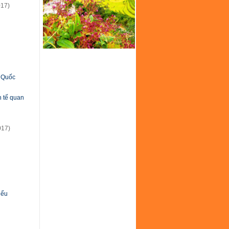
017)
g Quốc
h tế quan
017)
iểu