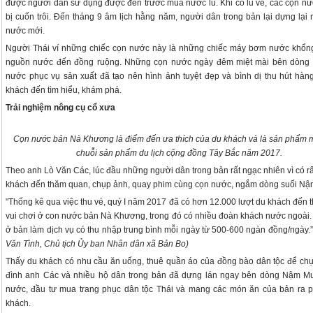
được người dân sử dụng được đến trước mùa nước lũ. Khi có lũ về, các cọn n
bị cuốn trôi. Đến tháng 9 âm lịch hằng năm, người dân trong bản lại dựng lại
nước mới.
Người Thái ví những chiếc cọn nước này là những chiếc máy bơm nước khổn
nguồn nước đến đồng ruộng. Những cọn nước ngày đêm miệt mài bên dòng 
nước phục vụ sản xuất đã tạo nên hình ảnh tuyệt đẹp và bình dị thu hút hàn
khách đến tìm hiểu, khám phá.
Trải nghiệm nông cụ cổ xưa
Cọn nước bản Nà Khương là điểm đến ưa thích của du khách và là sản phẩm m
chuỗi sản phẩm du lịch cộng đồng Tây Bắc năm 2017.
Theo anh Lò Văn Các, lúc đầu những người dân trong bản rất ngạc nhiên vì có rấ
khách đến thăm quan, chụp ảnh, quay phim cùng cọn nước, ngắm dòng suối Nậ
"Thống kê qua việc thu vé, quý I năm 2017 đã có hơn 12.000 lượt du khách đến 
vui chơi ở con nước bản Nà Khương, trong đó có nhiều đoàn khách nước ngoài.
ở bản làm dịch vụ có thu nhập trung bình mỗi ngày từ 500-600 ngàn đồng/ngày.
Văn Tình, Chủ tịch Ủy ban Nhân dân xã Bản Bo)
Thấy du khách có nhu cầu ăn uống, thuê quần áo của đồng bào dân tộc để chụ
đình anh Các và nhiều hộ dân trong bản đã dựng lán ngay bên dòng Nậm M
nước, đầu tư mua trang phục dân tộc Thái và mang các món ăn của bản ra 
khách.