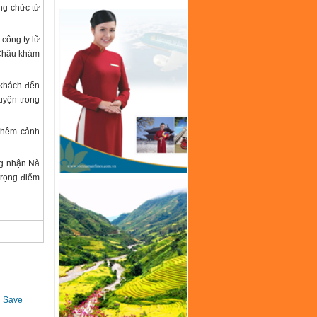
ng chức từ
công ty lữ
 Châu khám
 khách đến
uyện trong
 thêm cảnh
ng nhận Nà
trọng điểm
Save