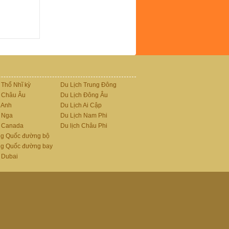
 Thổ Nhĩ kỳ
Du Lịch Trung Đông
h Châu Âu
Du Lịch Đông Âu
h Anh
Du Lịch Ai Cập
h Nga
Du Lịch Nam Phi
h Canada
Du lịch Châu Phi
ng Quốc đường bộ
ng Quốc đường bay
 Dubai