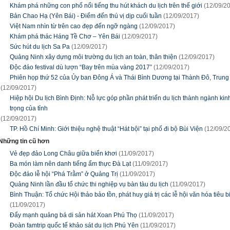
Khám phá những con phố nổi tiếng thu hút khách du lịch trên thế giới
(12/09/2
Bản Chao Hạ (Yên Bái) - Điểm đến thú vị dịp cuối tuần
(12/09/2017)
Việt Nam nhìn từ trên cao đẹp đến ngỡ ngàng
(12/09/2017)
Khám phá thác Háng Tề Chơ – Yên Bái
(12/09/2017)
Sức hút du lịch Sa Pa
(12/09/2017)
Quảng Ninh xây dựng môi trường du lịch an toàn, thân thiện
(12/09/2017)
Độc đáo festival dù lượn “Bay trên mùa vàng 2017”
(12/09/2017)
Phiên họp thứ 52 của Ủy ban Đông Á và Thái Bình Dương tại Thành Đô, Trun
(12/09/2017)
Hiệp hội Du lịch Bình Ðịnh: Nỗ lực góp phần phát triển du lịch thành ngành kin
trọng của tỉnh
(12/09/2017)
TP. Hồ Chí Minh: Giới thiệu nghệ thuật “Hát bội” tại phố đi bộ Bùi Viện
(12/09/2
Những tin cũ hơn
Vẻ đẹp đảo Long Châu giữa biển khơi
(11/09/2017)
Ba món làm nên danh tiếng ẩm thực Đà Lạt
(11/09/2017)
Độc đáo lễ hội “Phá Trằm” ở Quảng Trị
(11/09/2017)
Quảng Ninh lần đầu tổ chức thi nghiệp vụ bàn tàu du lịch
(11/09/2017)
Bình Thuận: Tổ chức Hội thảo bảo tồn, phát huy giá trị các lễ hội văn hóa tiêu b
(11/09/2017)
Đẩy mạnh quảng bá di sản hát Xoan Phú Thọ
(11/09/2017)
Đoàn famtrip quốc tế khảo sát du lịch Phú Yên
(11/09/2017)