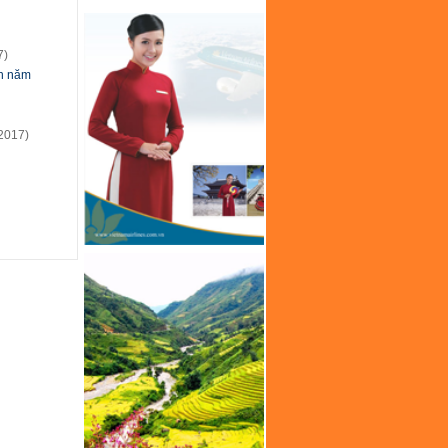
7)
ạn năm
2017)