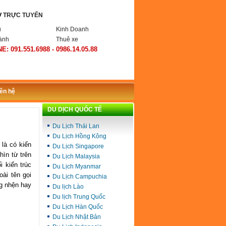
Ợ TRỰC TUYẾN
ụ
Kinh Doanh
ành
Thuê xe
E: 091.551.6988 - 0986.14.05.88
iên hệ
DU DỊCH QUỐC TẾ
Du Lịch Thái Lan
Du Lịch Hồng Kông
là có kiến
Du Lịch Singapore
hìn từ trên
Du Lịch Malaysia
i kiến trúc
Du Lịch Myanmar
oài tên gọi
Du Lịch Campuchia
ng nhện hay
Du lịch Lào
Du lịch Trung Quốc
Du Lịch Hàn Quốc
Du Lịch Nhật Bản