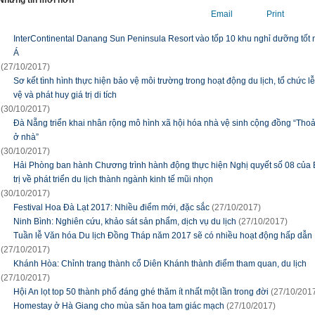
Email
Print
InterContinental Danang Sun Peninsula Resort vào tốp 10 khu nghỉ dưỡng tốt 
Á
(27/10/2017)
Sơ kết tình hình thực hiện bảo vệ môi trường trong hoạt động du lịch, tổ chức lễ
vệ và phát huy giá trị di tích
(30/10/2017)
Đà Nẵng triển khai nhân rộng mô hình xã hội hóa nhà vệ sinh cộng đồng “Thoả
ở nhà”
(30/10/2017)
Hải Phòng ban hành Chương trình hành động thực hiện Nghị quyết số 08 của
trị về phát triển du lịch thành ngành kinh tế mũi nhọn
(30/10/2017)
Festival Hoa Đà Lạt 2017: Nhiều điểm mới, đặc sắc
(27/10/2017)
Ninh Bình: Nghiên cứu, khảo sát sản phẩm, dịch vụ du lịch
(27/10/2017)
Tuần lễ Văn hóa Du lịch Đồng Tháp năm 2017 sẽ có nhiều hoạt động hấp dẫn
(27/10/2017)
Khánh Hòa: Chỉnh trang thành cổ Diên Khánh thành điểm tham quan, du lịch
(27/10/2017)
Hội An lọt top 50 thành phố đáng ghé thăm ít nhất một lần trong đời
(27/10/201
Homestay ở Hà Giang cho mùa săn hoa tam giác mạch
(27/10/2017)