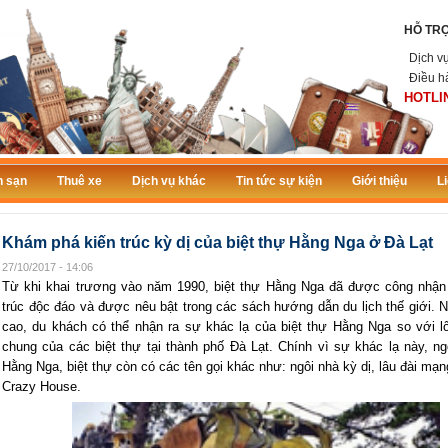
HỖ TR
Dịch v
Điều h
HOTLIN
 sạn
Thuê xe
Dịch vụ khác
Tin tức sự kiện
Giới thiệu
L
Khám phá kiến trúc kỳ dị của biệt thự Hằng Nga ở Đà Lạt
27/10/2017 - 14:06
Từ khi khai trương vào năm 1990,
biệt thự Hằng Nga
đã được công nhận 
trúc độc đáo và được nêu bật trong các sách hướng dẫn du lịch thế giới. N
cao, du khách có thể nhận ra sự khác lạ của biệt thự Hằng Nga so với lố
chung của các biệt thự tại thành phố Đà Lạt. Chính vì sự khác lạ này, ng
Hằng Nga, biệt thự còn có các tên gọi khác như: ngôi nhà kỳ dị, lâu đài mạ
Crazy House.