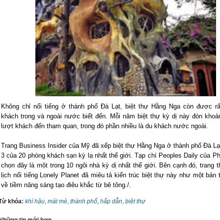
Không chỉ nổi tiếng ở thành phố Đà Lạt, biệt thự Hằng Nga còn được rấ
khách trong và ngoài nước biết đến. Mỗi năm biệt thự kỳ dị này đón khoả
lượt khách đến tham quan, trong đó phần nhiều là du khách nước ngoài.
Trang Business Insider của Mỹ đã xếp biệt thự Hằng Nga ở thành phố Đà Lạ
3 của 20 phòng khách sạn kỳ lạ nhất thế giới. Tạp chí Peoples Daily của P
chọn đây là một trong 10 ngôi nhà kỳ dị nhất thế giới. Bên cạnh đó, trang t
lịch nổi tiếng Lonely Planet đã miêu tả kiến trúc biệt thự này như một bản
về tiềm năng sáng tạo điêu khắc từ bê tông./.
Từ khóa:
khí hậu
,
mát mẻ
,
thành phố
,
hấp dẫn
,
biệt thự
Những tin mới hơn