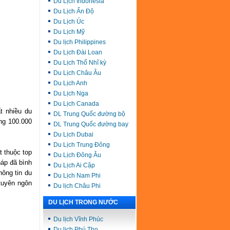
Du Lịch Indonesia
Du Lịch Ấn Độ
Du Lịch Úc
Du Lịch Mỹ
Du lịch Philippines
Du Lịch Đài Loan
Du Lịch Thổ Nhĩ kỳ
Du Lịch Châu Âu
Du Lịch Anh
Du Lịch Nga
Du Lịch Canada
t nhiều du
DL Trung Quốc đường bộ
ng 100.000
DL Trung Quốc đường bay
Du Lịch Dubai
Du Lịch Trung Đông
t thuộc top
Du Lịch Đông Âu
háp đã bình
Du Lịch Ai Cập
hông tin du
Du Lịch Nam Phi
 tuyên ngôn
Du lịch Châu Phi
DU LỊCH TRONG NƯỚC
Du lịch Vĩnh Phúc
Du lịch Phú Thọ