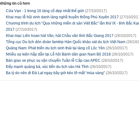
Những tin cũ hơn
Cửa Vạn - 1 trong 16 làng cổ đẹp nhất thế giới
(27/10/2017)
Khai mạc lễ hội vinh danh làng nghề truyền thống Phú Xuyên 2017
(27/10/201
Chương trình du lịch “Qua những miền di sản Việt Bắc” lần thứ IX - tỉnh Bắc K
2017
(27/10/2017)
Khai mạc Liên hoan hát Văn, hát Chầu văn tỉnh Bắc Giang 2017
(26/10/2017)
Tổng cục Du lịch đón đoàn famtrip Hàn Quốc khảo sát du lịch Việt Nam
(26/10/
Quảng Nam: Phát triển du lịch sinh thái tại làng cổ Lộc Yên
(26/10/2017)
Nhiều sự kiện hấp dẫn tại Lễ hội Bánh dân gian Nam Bộ 2018
(26/10/2017)
Bàn giao xe phục vụ vận chuyển Tuần lễ Cấp cao APEC
(26/10/2017)
Đẩy mạnh quảng bá, xúc tiến du lịch vào Hà Tĩnh
(26/10/2017)
Ba lý do nên đi Đà Lạt ngay bây giờ kẻo lỡ mất “mùa vàng”
(26/10/2017)