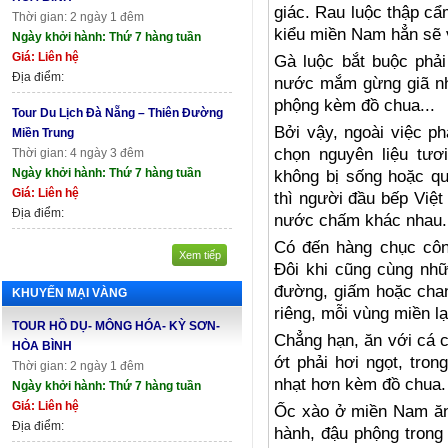
giác. Rau luộc thập c
Thời gian: 2 ngày 1 đêm
kiểu miền Nam hẳn sẽ 
Ngày khởi hành: Thứ 7 hàng tuần
Giá: Liên hệ
Gà luộc bắt buộc phải 
Địa điểm:
nước mắm gừng giã nh
phộng kèm đồ chua...
Tour Du Lịch Đà Nẵng – Thiên Đường
Bởi vậy, ngoài việc p
Miền Trung
chọn nguyên liệu tươ
Thời gian: 4 ngày 3 đêm
Ngày khởi hành: Thứ 7 hàng tuần
không bị sống hoặc qu
Giá: Liên hệ
thì người đầu bếp Việ
Địa điểm:
nước chấm khác nhau.
Có đến hàng chục cô
Xem tiếp
Đôi khi cũng cùng nhữ
đường, giấm hoặc chan
KHUYẾN MẠI VÀNG
riêng, mỗi vùng miền l
TOUR HỒ DỤ- MÔNG HÓA- KỲ SƠN-
Chẳng hạn, ăn với cá 
HÒA BÌNH
ớt phải hơi ngọt, tro
Thời gian: 2 ngày 1 đêm
nhạt hơn kèm đồ chua.
Ngày khởi hành: Thứ 7 hàng tuần
Giá: Liên hệ
Ốc xào ở miền Nam ă
Địa điểm:
hành, đậu phộng trong