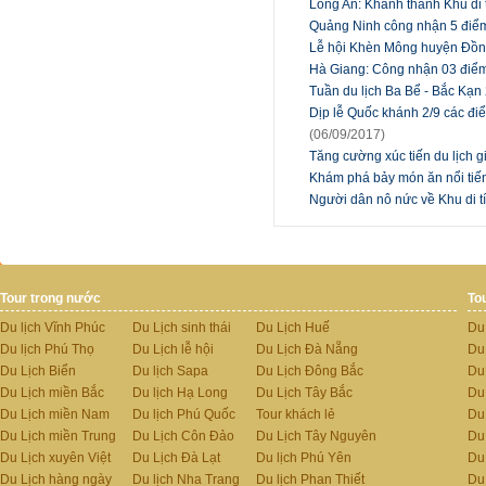
Long An: Khánh thành Khu di t
Quảng Ninh công nhận 5 điểm
Lễ hội Khèn Mông huyện Đồn
Hà Giang: Công nhận 03 điểm
Tuần du lịch Ba Bể - Bắc Kạ
Dịp lễ Quốc khánh 2/9 các đi
(06/09/2017)
Tăng cường xúc tiến du lịch
Khám phá bảy món ăn nổi tiến
Người dân nô nức về Khu di tí
Tour trong nước
To
Du lịch Vĩnh Phúc
Du Lịch sinh thái
Du Lịch Huế
Du
Du lịch Phú Thọ
Du Lịch lễ hội
Du Lịch Đà Nẵng
Du
Du Lịch Biển
Du lịch Sapa
Du Lịch Đông Bắc
Du
Du Lịch miền Bắc
Du lịch Hạ Long
Du Lịch Tây Bắc
Du 
Du Lịch miền Nam
Du lịch Phú Quốc
Tour khách lẻ
Du
Du Lịch miền Trung
Du Lịch Côn Đảo
Du Lịch Tây Nguyên
Du
Du Lịch xuyên Việt
Du Lịch Đà Lạt
Du lịch Phú Yên
Du
Du Lịch hàng ngày
Du lịch Nha Trang
Du lịch Phan Thiết
Du