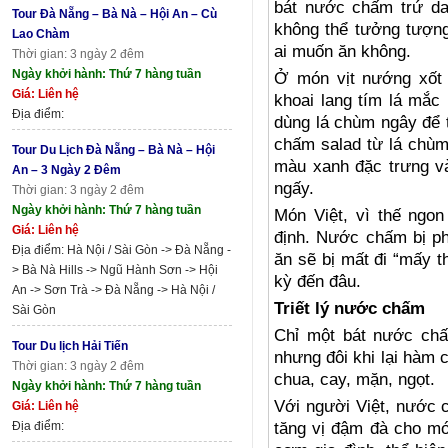
bát nước chấm trứ d
Tour Đà Nẵng – Bà Nà – Hội An – Cù
không thể tưởng tượn
Lao Chàm
ai muốn ăn không.
Thời gian: 3 ngày 2 đêm
Ngày khởi hành: Thứ 7 hàng tuần
Ở món vịt nướng xốt
Giá: Liên hệ
khoai lang tím lá mắc 
Địa điểm:
dùng lá chùm ngây để t
chấm salad từ lá chùm n
Tour Du Lịch Đà Nẵng – Bà Nà – Hội
màu xanh đặc trưng và
An – 3 Ngày 2 Đêm
ngấy.
Thời gian: 3 ngày 2 đêm
Ngày khởi hành: Thứ 7 hàng tuần
Món Việt, vì thế ngo
Giá: Liên hệ
định. Nước chấm bị ph
Địa điểm: Hà Nội / Sài Gòn -> Đà Nẵng -
ăn sẽ bị mất đi “mấy 
> Bà Nà Hills -> Ngũ Hành Sơn -> Hội
kỳ đến đâu.
An -> Sơn Trà -> Đà Nẵng -> Hà Nội /
Triết lý nước chấm
Sài Gòn
Chỉ một bát nước ch
Tour Du lịch Hải Tiến
nhưng đôi khi lại hàm 
Thời gian: 3 ngày 2 đêm
chua, cay, mặn, ngọt.
Ngày khởi hành: Thứ 7 hàng tuần
Với người Việt, nước 
Giá: Liên hệ
Địa điểm:
tăng vị đậm đà cho mó