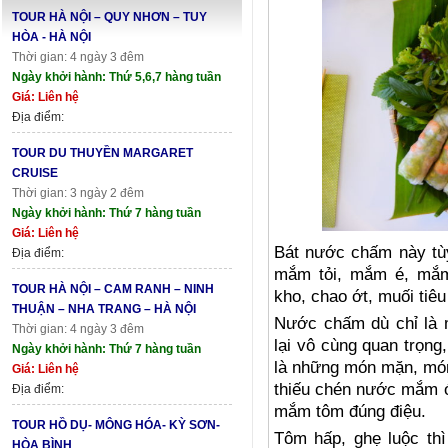
TOUR HÀ NỘI – QUY NHƠN – TUY
HÒA - HÀ NỘI
Thời gian: 4 ngày 3 đêm
Ngày khởi hành: Thứ 5,6,7 hàng tuần
Giá: Liên hệ
Địa điểm:
TOUR DU THUYỀN MARGARET
CRUISE
Thời gian: 3 ngày 2 đêm
Ngày khởi hành: Thứ 7 hàng tuần
Giá: Liên hệ
Bát nước chấm này tùy
Địa điểm:
mắm tỏi, mắm é, mắ
TOUR HÀ NỘI – CAM RANH – NINH
kho, chao ớt, muối tiêu
THUẬN – NHA TRANG – HÀ NỘI
Nước chấm dù chỉ là m
Thời gian: 4 ngày 3 đêm
lại vô cùng quan trọng
Ngày khởi hành: Thứ 7 hàng tuần
là những món mặn, món
Giá: Liên hệ
thiếu chén nước mắm ớt
Địa điểm:
mắm tôm đúng điệu.
TOUR HỒ DỤ- MÔNG HÓA- KỲ SƠN-
Tôm hấp, ghẹ luộc thì
HÒA BÌNH