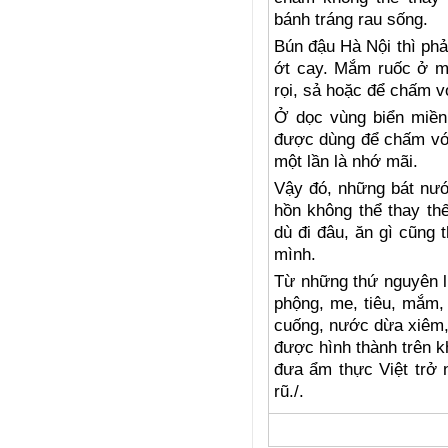
bánh tráng rau sống.
Bún đậu Hà Nội thì phả
ớt cay. Mắm ruốc ở mi
rọi, sả hoặc để chấm v
Ở dọc vùng biển miề
được dùng để chấm với
một lần là nhớ mãi.
Vậy đó, những bát nướ
hồn không thể thay thế
dù đi đâu, ăn gì cũng
mình.
Từ những thứ nguyên li
phộng, me, tiêu, mắm,
cuống, nước dừa xiêm,
được hình thành trên 
đưa ẩm thực Việt trở 
rũ./.