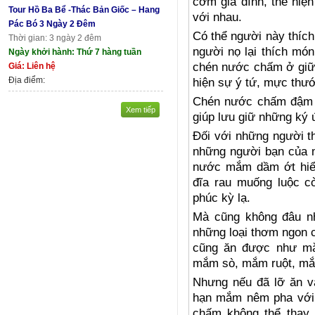
cơm gia đình, thể hiệ
Tour Hồ Ba Bể -Thác Bản Giốc – Hang
với nhau.
Pác Bó 3 Ngày 2 Đêm
Có thể người này thích
Thời gian: 3 ngày 2 đêm
người nọ lại thích mó
Ngày khởi hành: Thứ 7 hàng tuần
chén nước chấm ở giữa
Giá: Liên hệ
Địa điểm:
hiện sự ý tứ, mực thướ
Chén nước chấm đậm đ
Xem tiếp
giúp lưu giữ những ký 
Đối với những người t
những người bạn của m
nước mắm dầm ớt hiểm 
đĩa rau muống luộc cò
phúc kỳ lạ.
Mà cũng không đâu n
những loại thơm ngon c
cũng ăn được như m
mắm sò, mắm ruột, mắ
Nhưng nếu đã lỡ ăn và
hạn mắm nêm pha với t
chấm không thể thay 