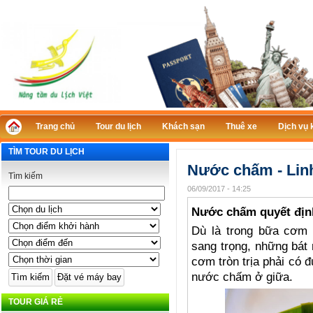
Trang chủ
Tour du lịch
Khách sạn
Thuê xe
Dịch vụ 
TÌM TOUR DU LỊCH
Nước chấm - Linh
Tìm kiếm
06/09/2017 - 14:25
Nước chấm quyết địn
Dù là trong bữa cơm n
sang trọng, những bá
cơm tròn trịa phải có
nước chấm ở giữa.
TOUR GIÁ RẺ