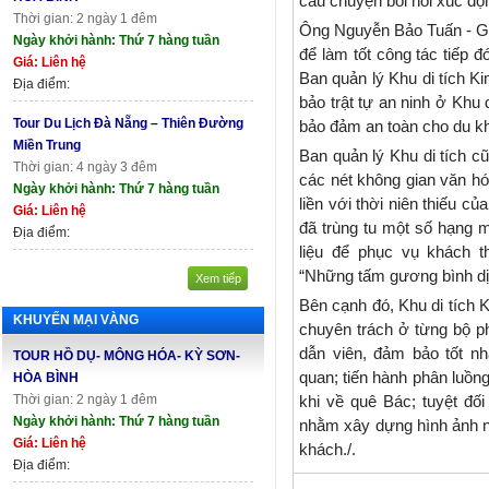
câu chuyện bồi hồi xúc độn
Thời gian: 2 ngày 1 đêm
Ông Nguyễn Bảo Tuấn - Giá
Ngày khởi hành: Thứ 7 hàng tuần
để làm tốt công tác tiếp 
Giá: Liên hệ
Ban quản lý Khu di tích K
Địa điểm:
bảo trật tự an ninh ở Khu
Tour Du Lịch Đà Nẵng – Thiên Đường
bảo đảm an toàn cho du k
Miền Trung
Ban quản lý Khu di tích c
Thời gian: 4 ngày 3 đêm
các nét không gian văn h
Ngày khởi hành: Thứ 7 hàng tuần
liền với thời niên thiếu c
Giá: Liên hệ
đã trùng tu một số hạng 
Địa điểm:
liệu để phục vụ khách t
“Những tấm gương bình dị 
Xem tiếp
Bên cạnh đó, Khu di tích 
KHUYẾN MẠI VÀNG
chuyên trách ở từng bộ p
dẫn viên, đảm bảo tốt n
TOUR HỒ DỤ- MÔNG HÓA- KỲ SƠN-
quan; tiến hành phân luồng
HÒA BÌNH
Thời gian: 2 ngày 1 đêm
khi về quê Bác; tuyệt đố
Ngày khởi hành: Thứ 7 hàng tuần
nhằm xây dựng hình ảnh n
Giá: Liên hệ
khách./.
Địa điểm: