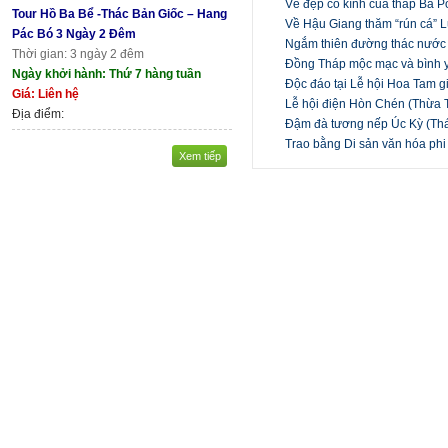
Vẻ đẹp cổ kính của tháp Bà 
Tour Hồ Ba Bể -Thác Bản Giốc – Hang
Về Hậu Giang thăm “rún cá”
Pác Bó 3 Ngày 2 Đêm
Ngắm thiên đường thác nước 
Thời gian: 3 ngày 2 đêm
Đồng Tháp mộc mạc và bình
Ngày khởi hành: Thứ 7 hàng tuần
Độc đáo tại Lễ hội Hoa Tam 
Giá: Liên hệ
Lễ hội điện Hòn Chén (Thừa T
Địa điểm:
Đậm đà tương nếp Úc Kỳ (Th
Trao bằng Di sản văn hóa phi
Xem tiếp