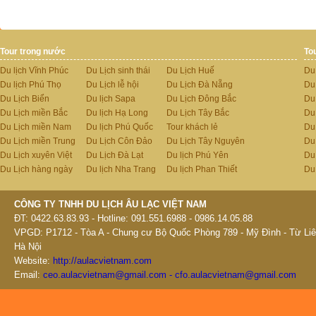
Tour trong nước
To
Du lịch Vĩnh Phúc
Du Lịch sinh thái
Du Lịch Huế
Du
Du lịch Phú Thọ
Du Lịch lễ hội
Du Lịch Đà Nẵng
Du
Du Lịch Biển
Du lịch Sapa
Du Lịch Đông Bắc
Du
Du Lịch miền Bắc
Du lịch Hạ Long
Du Lịch Tây Bắc
Du 
Du Lịch miền Nam
Du lịch Phú Quốc
Tour khách lẻ
Du
Du Lịch miền Trung
Du Lịch Côn Đảo
Du Lịch Tây Nguyên
Du
Du Lịch xuyên Việt
Du Lịch Đà Lạt
Du lịch Phú Yên
Du
Du Lịch hàng ngày
Du lịch Nha Trang
Du lịch Phan Thiết
Du
CÔNG TY TNHH DU LỊCH ÂU LẠC VIỆT NAM
ĐT: 0422.63.83.93 - Hotline: 091.551.6988 - 0986.14.05.88
VPGD: P1712 - Tòa A - Chung cư Bộ Quốc Phòng 789 - Mỹ Đình - Từ Liê
Hà Nội
Website:
http://aulacvietnam.com
Email:
ceo.aulacvietnam@gmail.com - cfo.aulacvietnam@gmail.com