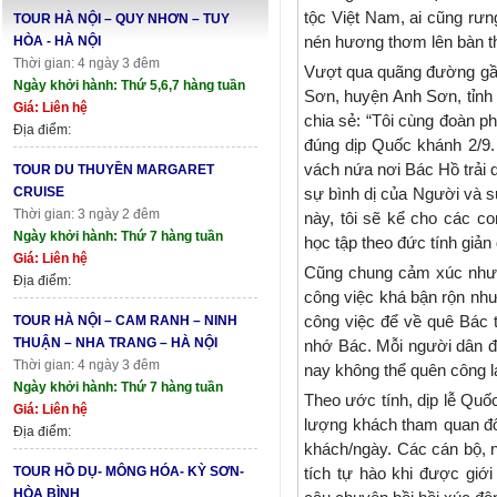
tộc Việt Nam, ai cũng rư
TOUR HÀ NỘI – QUY NHƠN – TUY
nén hương thơm lên bàn t
HÒA - HÀ NỘI
Thời gian: 4 ngày 3 đêm
Vượt qua quãng đường gần 
Ngày khởi hành: Thứ 5,6,7 hàng tuần
Sơn, huyện Anh Sơn, tỉnh 
Giá: Liên hệ
chia sẻ: “Tôi cùng đoàn p
Địa điểm:
đúng dịp Quốc khánh 2/9.
vách nứa nơi Bác Hồ trải 
TOUR DU THUYỀN MARGARET
CRUISE
sự bình dị của Người và s
Thời gian: 3 ngày 2 đêm
này, tôi sẽ kể cho các c
Ngày khởi hành: Thứ 7 hàng tuần
học tập theo đức tính giản 
Giá: Liên hệ
Cũng chung cảm xúc như 
Địa điểm:
công việc khá bận rộn như
công việc để về quê Bác t
TOUR HÀ NỘI – CAM RANH – NINH
THUẬN – NHA TRANG – HÀ NỘI
nhớ Bác. Mỗi người dân 
Thời gian: 4 ngày 3 đêm
nay không thể quên công l
Ngày khởi hành: Thứ 7 hàng tuần
Theo ước tính, dịp lễ Quố
Giá: Liên hệ
lượng khách tham quan đô
Địa điểm:
khách/ngày. Các cán bộ, n
TOUR HỒ DỤ- MÔNG HÓA- KỲ SƠN-
tích tự hào khi được giớ
HÒA BÌNH