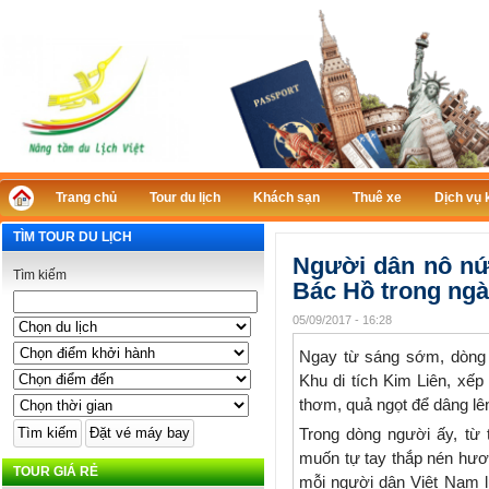
Trang chủ
Tour du lịch
Khách sạn
Thuê xe
Dịch vụ 
TÌM TOUR DU LỊCH
Người dân nô nức
Tìm kiếm
Bác Hồ trong ngà
05/09/2017 - 16:28
Ngay từ sáng sớm, dòng 
Khu di tích Kim Liên, xếp
thơm, quả ngọt để dâng lê
Trong dòng người ấy, từ 
muốn tự tay thắp nén hư
TOUR GIÁ RẺ
mỗi người dân Việt Nam l