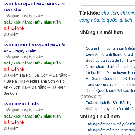
Tour Đà Nẵng – Bà Nà – Hội An – Cù
Lao Chàm
Từ khóa:
chủ tịch
,
chí mi
Thời gian: 3 ngày 2 đêm
cộng hòa
,
tổ quốc
,
di tích
,
Ngày khởi hành: Thứ 7 hàng tuần
Giá: Liên hệ
Những tin mới hơn
Địa điểm:
Tour Du Lịch Đà Nẵng – Bà Nà – Hội
Quảng Ninh công nhận 5 điểm
An – 3 Ngày 2 Đêm
Long An: Khánh thành Khu di t
Thời gian: 3 ngày 2 đêm
Sức hấp dẫn của du lịch Trà 
Ngày khởi hành: Thứ 7 hàng tuần
Nước chấm - Linh hồn tinh túy
Giá: Liên hệ
Lễ hội Khèn Mông huyện Đồn
Địa điểm: Hà Nội / Sài Gòn -> Đà Nẵng -
Hà Giang: Công nhận 03 điểm
> Bà Nà Hills -> Ngũ Hành Sơn -> Hội
Tăng cường xúc tiến du lịch 
An -> Sơn Trà -> Đà Nẵng -> Hà Nội /
Dịp lễ Quốc khánh 2/9 các đi
Sài Gòn
(06/09/2017)
Tuần du lịch Ba Bể - Bắc Kạn
Tour Du lịch Hải Tiến
Khám phá bảy món ăn nổi tiến
Thời gian: 3 ngày 2 đêm
Những tin cũ hơn
Ngày khởi hành: Thứ 7 hàng tuần
Giá: Liên hệ
Trải nghiệm ngắm mây lúc bìn
Địa điểm:
Trải nghiệm mô hình trượt tuy