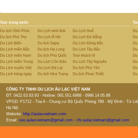
Tour trong nước
To
Du lịch Vĩnh Phúc
Du Lịch sinh thái
Du Lịch Huế
Du
Du lịch Phú Thọ
Du Lịch lễ hội
Du Lịch Đà Nẵng
Du
Du Lịch Biển
Du lịch Sapa
Du Lịch Đông Bắc
Du
Du Lịch miền Bắc
Du lịch Hạ Long
Du Lịch Tây Bắc
Du 
Du Lịch miền Nam
Du lịch Phú Quốc
Tour khách lẻ
Du
Du Lịch miền Trung
Du Lịch Côn Đảo
Du Lịch Tây Nguyên
Du
Du Lịch xuyên Việt
Du Lịch Đà Lạt
Du lịch Phú Yên
Du
Du Lịch hàng ngày
Du lịch Nha Trang
Du lịch Phan Thiết
Du
CÔNG TY TNHH DU LỊCH ÂU LẠC VIỆT NAM
ĐT: 0422.63.83.93 - Hotline: 091.551.6988 - 0986.14.05.88
VPGD: P1712 - Tòa A - Chung cư Bộ Quốc Phòng 789 - Mỹ Đình - Từ Liê
Hà Nội
Website:
http://aulacvietnam.com
Email:
ceo.aulacvietnam@gmail.com - cfo.aulacvietnam@gmail.com