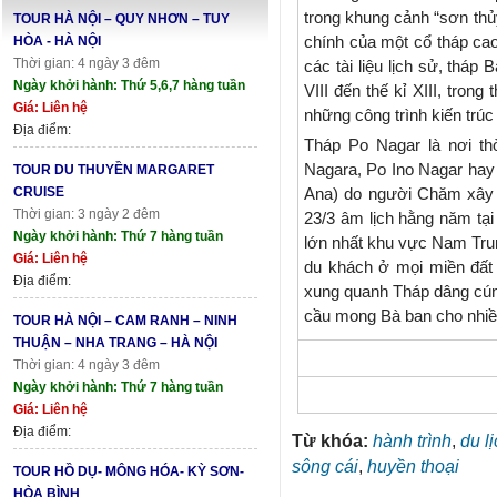
trong khung cảnh “sơn thủy
TOUR HÀ NỘI – QUY NHƠN – TUY
chính của một cổ tháp cao
HÒA - HÀ NỘI
Thời gian: 4 ngày 3 đêm
các tài liệu lịch sử, thá
Ngày khởi hành: Thứ 5,6,7 hàng tuần
VIII đến thế kỉ XIII, tron
Giá: Liên hệ
những công trình kiến trú
Địa điểm:
Tháp Po Nagar là nơi t
Nagara, Po Ino Nagar hay
TOUR DU THUYỀN MARGARET
CRUISE
Ana) do người Chăm xây 
Thời gian: 3 ngày 2 đêm
23/3 âm lịch hằng năm tại
Ngày khởi hành: Thứ 7 hàng tuần
lớn nhất khu vực Nam Tru
Giá: Liên hệ
du khách ở mọi miền đất
Địa điểm:
xung quanh Tháp dâng cúng 
cầu mong Bà ban cho nhiều
TOUR HÀ NỘI – CAM RANH – NINH
THUẬN – NHA TRANG – HÀ NỘI
Thời gian: 4 ngày 3 đêm
Ngày khởi hành: Thứ 7 hàng tuần
Giá: Liên hệ
Địa điểm:
Từ khóa:
hành trình
,
du l
sông cái
,
huyền thoại
TOUR HỒ DỤ- MÔNG HÓA- KỲ SƠN-
HÒA BÌNH