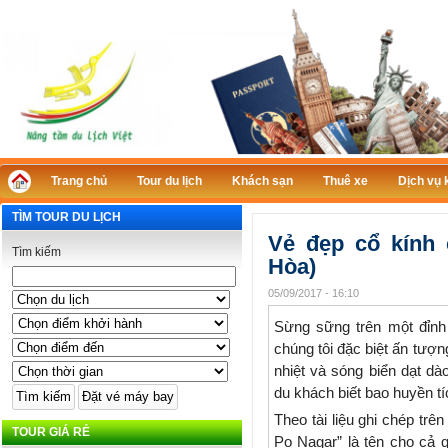
Trang chủ
Tour du lịch
Khách sạn
Thuê xe
Dịch vụ 
TÌM TOUR DU LỊCH
Vẻ đẹp cổ kính
Tìm kiếm
Hòa)
05/09/2017 - 16:10
Sừng sững trên một đỉnh
chúng tôi đặc biệt ấn tượn
nhiệt và sóng biển dạt dà
du khách biết bao huyền tí
Theo tài liệu ghi chép trên
TOUR GIÁ RẺ
Po Nagar” là tên cho cả q