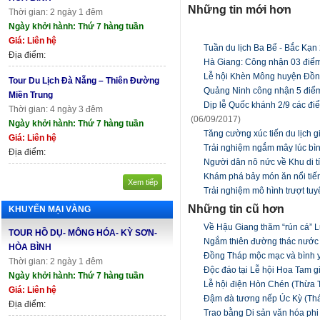
Những tin mới hơn
Thời gian: 2 ngày 1 đêm
Ngày khởi hành: Thứ 7 hàng tuần
Giá: Liên hệ
Tuần du lịch Ba Bể - Bắc Kạn
Địa điểm:
Hà Giang: Công nhận 03 điểm
Lễ hội Khèn Mông huyện Đồn
Tour Du Lịch Đà Nẵng – Thiên Đường
Quảng Ninh công nhận 5 điểm
Miền Trung
Dịp lễ Quốc khánh 2/9 các đi
Thời gian: 4 ngày 3 đêm
(06/09/2017)
Ngày khởi hành: Thứ 7 hàng tuần
Tăng cường xúc tiến du lịch 
Giá: Liên hệ
Trải nghiệm ngắm mây lúc bìn
Địa điểm:
Người dân nô nức về Khu di tí
Khám phá bảy món ăn nổi tiến
Xem tiếp
Trải nghiệm mô hình trượt tuyế
Những tin cũ hơn
KHUYẾN MẠI VÀNG
Về Hậu Giang thăm “rún cá”
TOUR HỒ DỤ- MÔNG HÓA- KỲ SƠN-
Ngắm thiên đường thác nước 
HÒA BÌNH
Đồng Tháp mộc mạc và bình
Thời gian: 2 ngày 1 đêm
Độc đáo tại Lễ hội Hoa Tam 
Ngày khởi hành: Thứ 7 hàng tuần
Lễ hội điện Hòn Chén (Thừa T
Giá: Liên hệ
Đậm đà tương nếp Úc Kỳ (Th
Địa điểm:
Trao bằng Di sản văn hóa phi